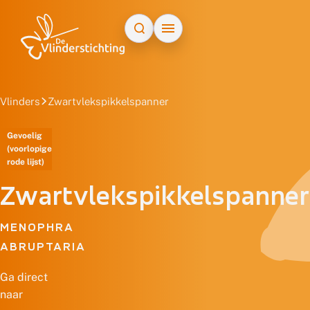
Doorgaan naar inhoud
Vlinders
Zwartvlekspikkelspanner
Gevoelig
(voorlopige
rode lijst)
Zwartvlekspikkelspanner
MENOPHRA
ABRUPTARIA
Ga direct
naar