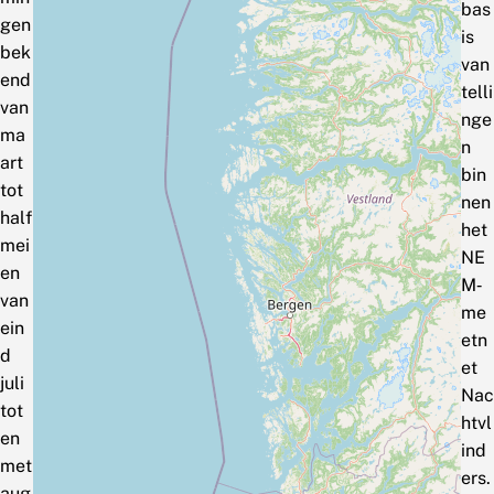
bas
gen
is
bek
van
end
telli
van
nge
ma
n
art
bin
tot
nen
half
het
mei
NE
en
M‑
van
me
ein
etn
d
et
juli
Nac
tot
htvl
en
ind
met
ers.
aug