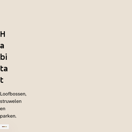
H
a
bi
ta
t
Loofbossen,
struwelen
en
parken.