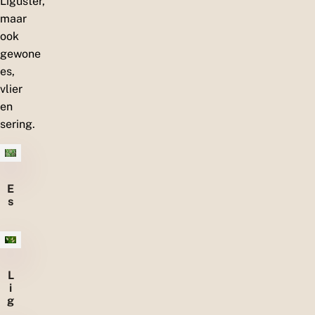
Liguster,
maar
ook
gewone
es,
vlier
en
sering.
E
s
L
i
g
u