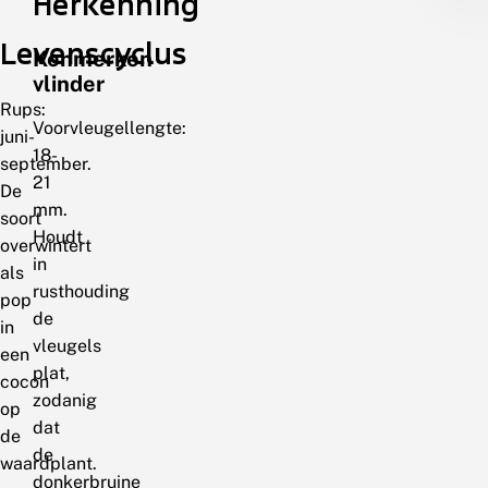
Herkenning
Levenscyclus
Kenmerken
vlinder
Rups:
Voorvleugellengte:
juni-
18-
september.
21
De
mm.
soort
Houdt
overwintert
in
als
rusthouding
pop
de
in
vleugels
een
plat,
cocon
zodanig
op
dat
de
de
waardplant.
donkerbruine