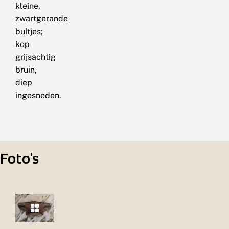
kleine,
zwartgerande
bultjes;
kop
grijsachtig
bruin,
diep
ingesneden.
Foto's