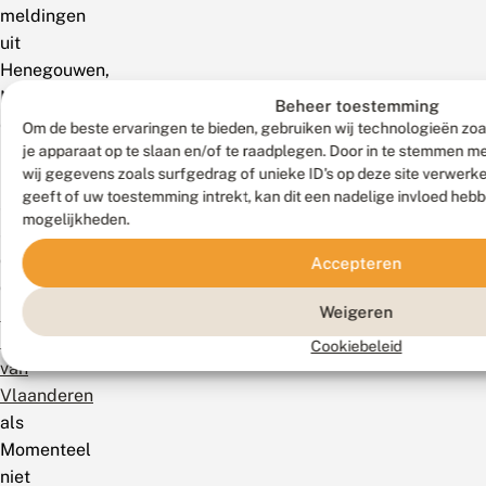
meldingen
uit
Henegouwen,
Namen
Beheer toestemming
en
Om de beste ervaringen te bieden, gebruiken wij technologieën zoa
Luxemburg.
je apparaat op te slaan en/of te raadplegen. Door in te stemmen 
wij gegevens zoals surfgedrag of unieke ID's op deze site verwerk
De
geeft of uw toestemming intrekt, kan dit een nadelige invloed heb
soort
mogelijkheden.
staat
op
Accepteren
de
Weigeren
Rode
Lijst
Cookiebeleid
van
Vlaanderen
als
Momenteel
niet