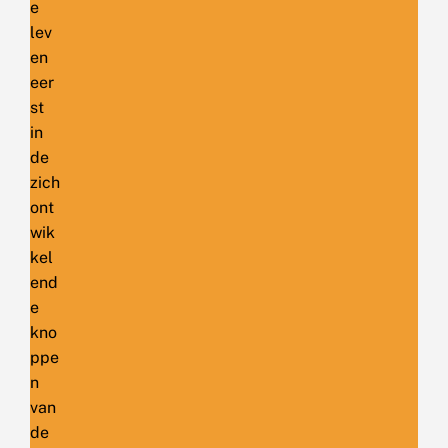
e
lev
en
eer
st
in
de
zich
ont
wik
kel
end
e
kno
ppe
n
van
de