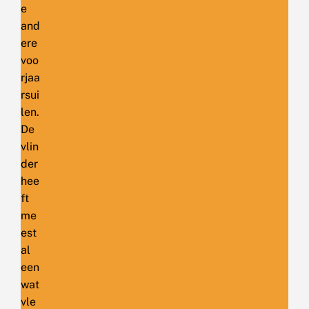
e
and
ere
voo
rjaa
rsui
len.
De
vlin
der
hee
ft
me
est
al
een
wat
vle