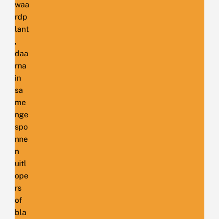
waa
rdp
lant
,
daa
rna
in
sa
me
nge
spo
nne
n
uitl
ope
rs
of
bla