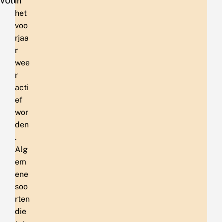
in
het
voo
rjaa
r
wee
r
acti
ef
wor
den
.
Alg
em
ene
soo
rten
die