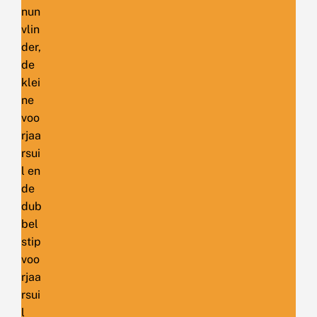
nun
vlin
der,
de
klei
ne
voo
rjaa
rsui
l en
de
dub
bel
stip
voo
rjaa
rsui
l