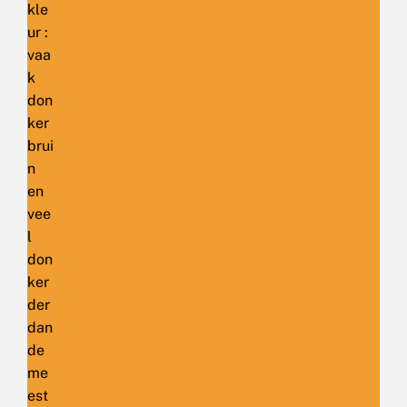
kle
ur :
vaa
k
don
ker
brui
n
en
vee
l
don
ker
der
dan
de
me
est