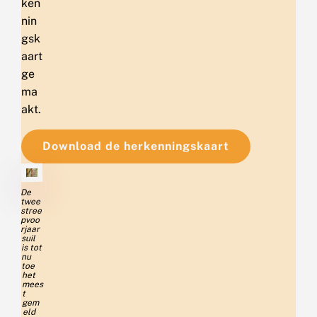
ken
nin
gsk
aart
ge
ma
akt.
Download de herkenningskaart
De
twee
stree
pvoo
rjaar
suil
is tot
nu
toe
het
mees
t
gem
eld