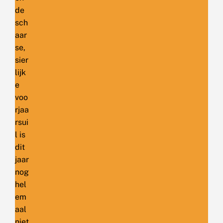
de
sch
aar
se,
sier
lijk
e
voo
rjaa
rsui
l is
dit
jaar
nog
hel
em
aal
niet