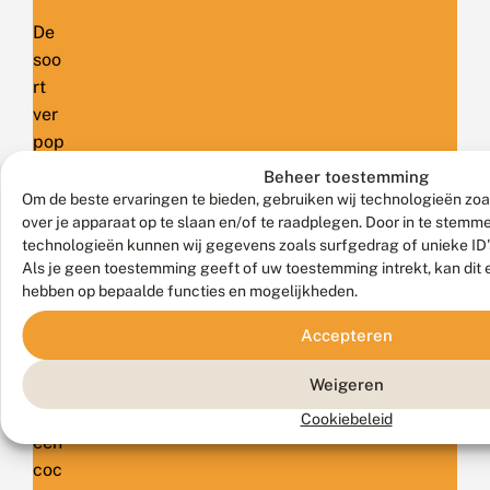
De
soo
rt
ver
pop
t in
Beheer toestemming
juni
Om de beste ervaringen te bieden, gebruiken wij technologieën zoa
en
over je apparaat op te slaan en/of te raadplegen. Door in te stem
technologieën kunnen wij gegevens zoals surfgedrag of unieke ID'
ove
Als je geen toestemming geeft of uw toestemming intrekt, kan dit 
rwi
hebben op bepaalde functies en mogelijkheden.
nter
t
Accepteren
als
Weigeren
pop
in
Cookiebeleid
een
coc