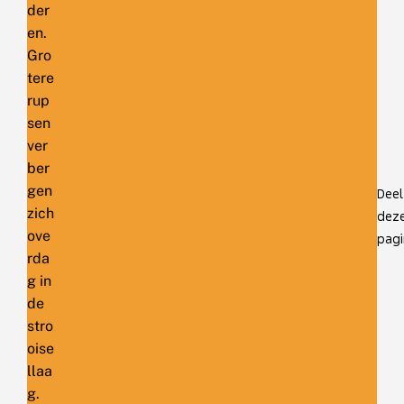
der
en.
Gro
tere
rup
sen
ver
ber
gen
Deel
zich
dez
ove
pagi
rda
g in
de
stro
oise
llaa
g.