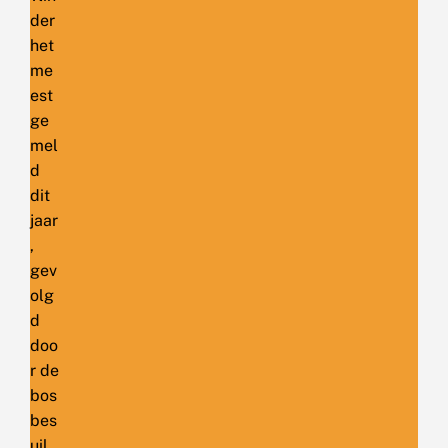
der
het
me
est
ge
mel
d
dit
jaar
,
gev
olg
d
doo
r de
bos
bes
uil