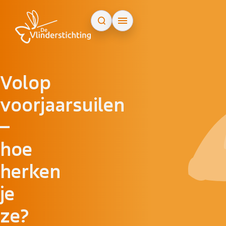
Doorgaan naar inhoud
Volop
voorjaarsuilen
–
hoe
herken
je
ze?