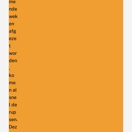
me
nde
wek
en
afg
eze
t
wor
den
,
ko
me
n al
sne
l de
rup
sen.
Dez