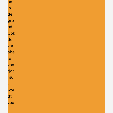
on
in
de
gro
nd.
Ook
de
vari
abe
le
voo
rjaa
rsui
l
wor
dt
vee
l