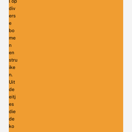
l op
div
ers
e
bo
me
n
en
stru
ike
n.
Uit
de
eitj
es
die
de
ko