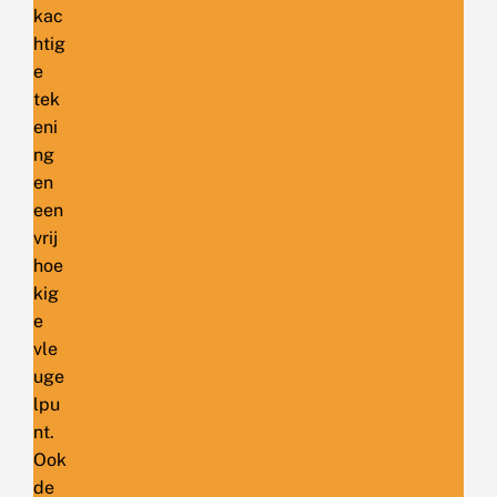
kac
htig
e
tek
eni
ng
en
een
vrij
hoe
kig
e
vle
uge
lpu
nt.
Ook
de