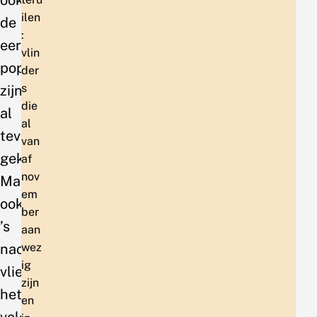
ilen
de
:
eerste
vlin
popoverwinteraars
der
s
zijn
die
al
al
tevoorschijn
van
gekomen.
af
nov
Maar
em
ook
ber
’s
aan
nachts
wez
ig
vliegt
zijn
het
en
volop.