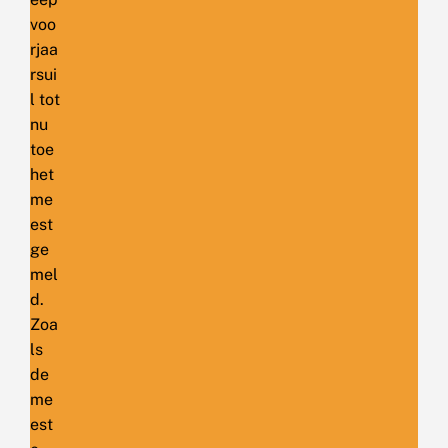
voo
rjaa
rsui
l tot
nu
toe
het
me
est
ge
mel
d.
Zoa
ls
de
me
est