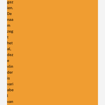
gez
ien.
De
naa
m
zeg
t
het
al,
dez
e
vlin
der
is
vari
abe
l
van