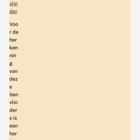
vlin
der
.
Voo
r de
her
ken
nin
g
van
dez
e
tien
vlin
der
s is
een
her