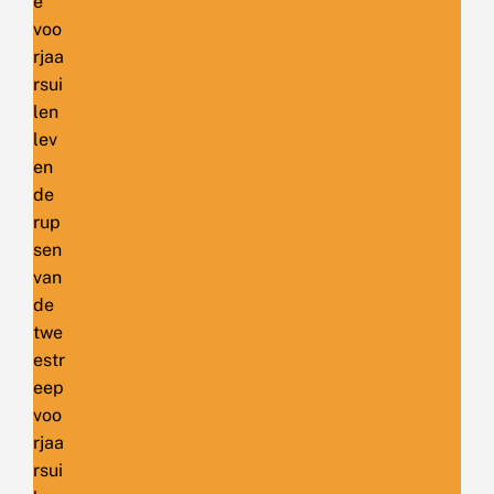
e
voo
rjaa
rsui
len
lev
en
de
rup
sen
van
de
twe
estr
eep
voo
rjaa
rsui