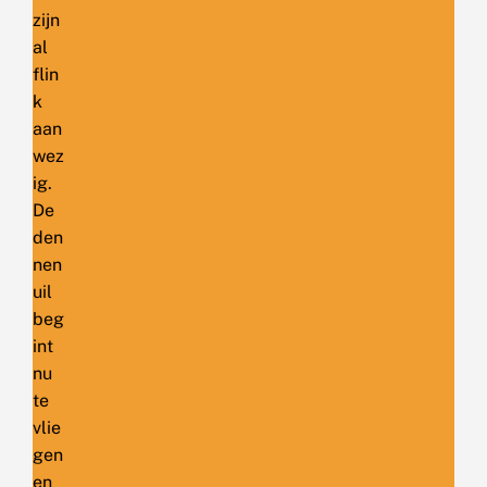
zijn
al
flin
k
aan
wez
ig.
De
den
nen
uil
beg
int
nu
te
vlie
gen
en