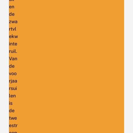
en
de
zwa
rtvl
ekw
inte
ruil.
Van
de
voo
rjaa
rsui
len
is
de
twe
estr
eep