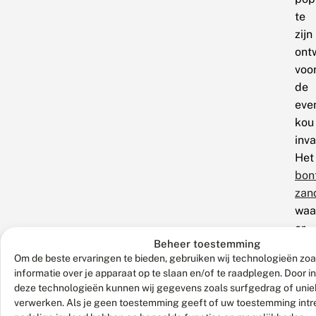
te
zijn
ont
voo
de
eve
kou
inva
Het
bon
zan
waa
er
Beheer toestemming
ook
Om de beste ervaringen te bieden, gebruiken wij technologieën zo
nog
informatie over je apparaat op te slaan en/of te raadplegen. Door 
hon
deze technologieën kunnen wij gegevens zoals surfgedrag of uniek
zijn
verwerken. Als je geen toestemming geeft of uw toestemming intre