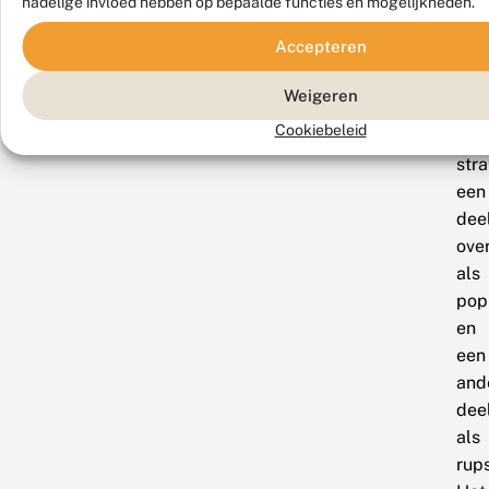
gem
nadelige invloed hebben op bepaalde functies en mogelijkheden.
op
Accepteren
Waa
hee
Weigeren
een
Cookiebeleid
dub
stra
een
dee
ove
als
pop
en
een
and
dee
als
rups