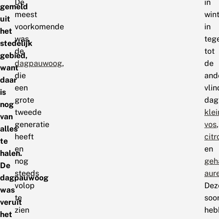
De
in
gemeld
meest
win
uit
voorkomende
in
het
was
teg
stedelijk
de
tot
gebied,
dagpauwoog
,
de
want
die
and
daar
een
vlin
is
grote
dag
nog
tweede
klei
van
generatie
vos
,
alles
heeft
citr
te
en
en
halen.
nog
geh
De
steeds
aure
dagpauwoog
volop
Dez
was
te
soo
veruit
zien
heb
het