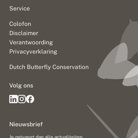
s
t
Service
e
d
Colofon
e
l
Disclaimer
i
j
Verantwoording
k
Privacyverklaring
e
l
a
Dutch Butterfly Conservation
n
d
s
Volg ons
c
h
a
p
p
e
n
Nieuwsbrief
?
Je ontvangt dan alle actualiteiten