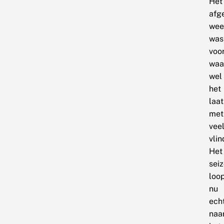
Het
afg
wee
was
voo
waar
wel
het
laat
met
vee
vlin
Het
sei
loo
nu
ech
naa