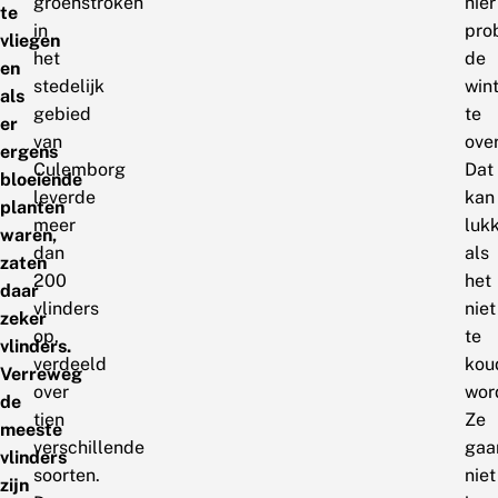
groenstroken
hier
te
in
pro
vliegen
het
de
en
stedelijk
win
als
gebied
te
er
van
ove
ergens
Culemborg
Dat
bloeiende
leverde
kan
planten
meer
luk
waren,
dan
als
zaten
200
het
daar
vlinders
niet
zeker
op,
te
vlinders.
verdeeld
kou
Verreweg
over
wor
de
tien
Ze
meeste
verschillende
gaa
vlinders
soorten.
niet
zijn