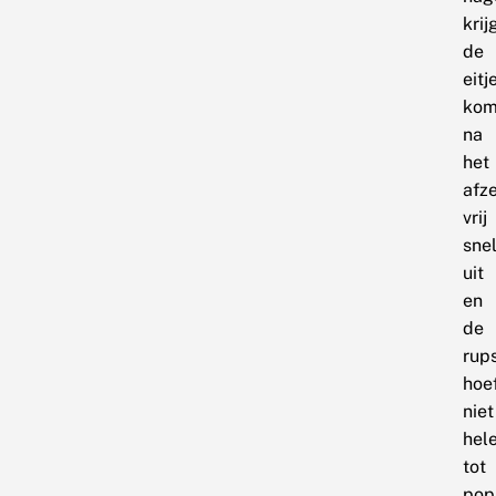
krij
de
eitj
kom
na
het
afz
vrij
sne
uit
en
de
rup
hoe
niet
hel
tot
pop