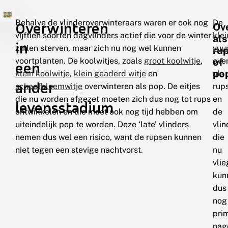
Behalve de vlinderoverwinteraars waren er ook nog
De
Overwinteren
Ov
vijftien soorten dagvlinders actief die voor de winter
klei
als
in
zullen sterven, maar zich nu nog wel kunnen
vuu
ru
voortplanten. De koolwitjes, zoals
groot koolwitje
,
ove
of
een
po
klein koolwitje
,
klein geaderd witje
en
als
ander
scheefbloemwitje
overwinteren als pop. De eitjes
rup
die nu worden afgezet moeten zich dus nog tot rups
en
levensstadium
ontwikkelen en die moet ook nog tijd hebben om
de
uiteindelijk pop te worden. Deze ‘late’ vlinders
vlin
nemen dus wel een risico, want de rupsen kunnen
die
niet tegen een stevige nachtvorst.
nu
vli
kun
dus
nog
pri
nag