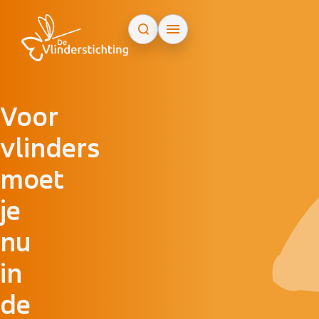
Doorgaan naar inhoud
Voor
vlinders
moet
je
nu
in
de