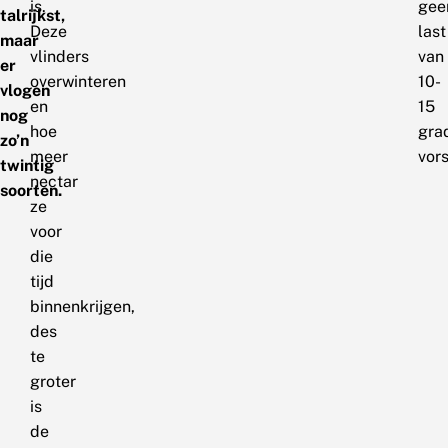
is.
gee
talrijkst,
Deze
last
maar
vlinders
van
er
overwinteren
10-
vlogen
en
15
nog
hoe
gra
zo’n
meer
vors
twintig
nectar
soorten.
ze
voor
die
tijd
binnenkrijgen,
des
te
groter
is
de