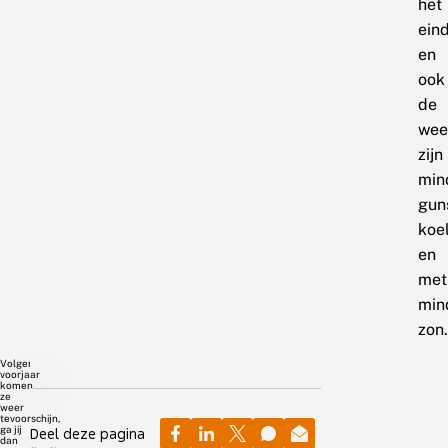
het
ein
en
ook
de
wee
zijn
min
guns
koe
en
met
min
zon.
Volgend
voorjaar
komen
ze
weer
tevoorschijn,
ga jij
Deel deze pagina
dan