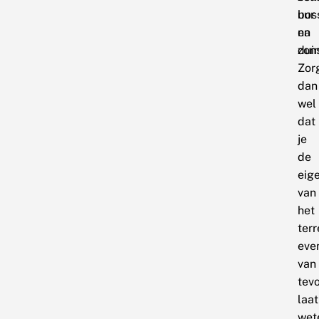
bos
uur
en
na
dui
zon
Zor
dan
wel
dat
je
de
eig
van
het
terr
eve
van
tev
laat
wet