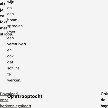
wijn
als
op
je
een
ze
boom
lokt
sproeien
met
(met
stroop.
een
verstuiver)
en
ook
dat
schijnt
te
werken.
Download
Op
Ook
Op strooptocht
onze
de
in
herkenningskaart
hog
ste