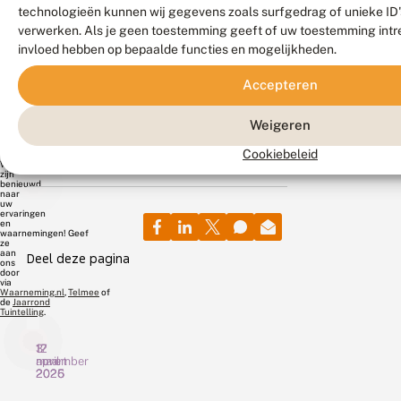
technologieën kunnen wij gegevens zoals surfgedrag of unieke ID's
voo
verwerken. Als je geen toestemming geeft of uw toestemming intre
een
invloed hebben op bepaalde functies en mogelijkheden.
ver
Accepteren
kom
te
Weigeren
staa
Cookiebeleid
We
zijn
benieuwd
naar
uw
ervaringen
en
waarnemingen! Geef
ze
aan
Deel deze pagina
ons
door
via
Waarneming.nl
,
Telmee
of
de
Jaarrond
Tuintelling
.
12
3
17
maart
november
april
2026
2025
2025