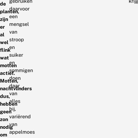
gebruiken
krij
de
daarvoor
planten,
een
zijn
mengsel
er
van
al
stroop
wel
en
flink
suiker
wat
en
motten
sommigen
actief.
doen
Motten,
daar
nachtvlinders
van
dus,
alles
hebben
bij,
geen
variërend
zon
van
nodig
appelmoes
om