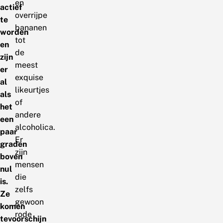
en
actief
overrijpe
te
bananen
worden
tot
en
de
zijn
meest
er
exquise
al
likeurtjes
als
of
het
andere
een
alcoholica.
paar
Er
graden
zijn
boven
mensen
nul
die
is.
zelfs
Ze
gewoon
komen
rode
tevoorschijn