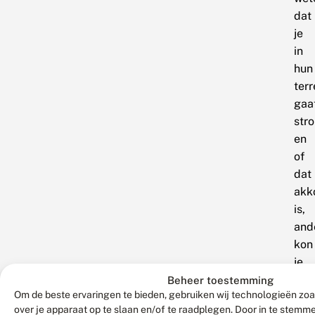
dat
je
in
hun
terr
gaa
str
en
of
dat
akk
is,
and
kon
je
‘s
Beheer toestemming
Om de beste ervaringen te bieden, gebruiken wij technologieën zoa
nac
over je apparaat op te slaan en/of te raadplegen. Door in te stem
wel