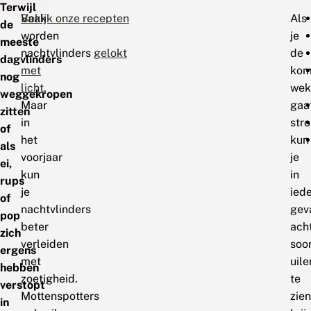
Terwijl
Vaak
Bekijk onze recepten
Als
de
worden
je
meeste
nachtvlinders
gelokt
de
dagvlinders
met
kom
nog
licht
.
wek
weggekropen
Maar
gaa
zitten
in
str
of
het
kun
als
voorjaar
je
ei,
kun
in
rups
je
ied
of
nachtvlinders
gev
pop
beter
ach
zich
verleiden
soo
ergens
met
uile
hebben
zoetigheid.
te
verstopt
Mottenspotters
zien
in