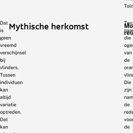
Tol
Dat
Ter
Mythische herkomst
Mo
is
naa
re
geen
die
vreemd
oge
verschijnsel
van
bij
de
vlinders.
ora
Tussen
vlin
individuen
Die
kan
zijn
altijd
nam
variatie
de
optreden.
red
Dat
voo
kan
de