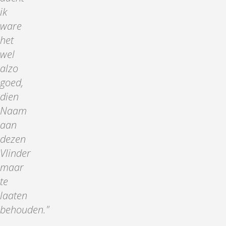
ik
ware
het
wel
alzo
goed,
dien
Naam
aan
dezen
Vlinder
maar
te
laaten
behouden.