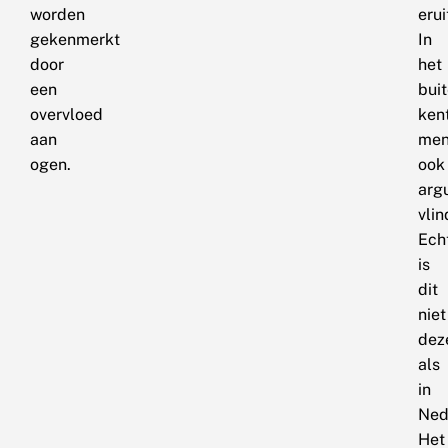
worden
erui
gekenmerkt
In
door
het
een
bui
overvloed
ken
aan
me
ogen.
ook
arg
vlin
Ech
is
dit
niet
dez
als
in
Ned
Het