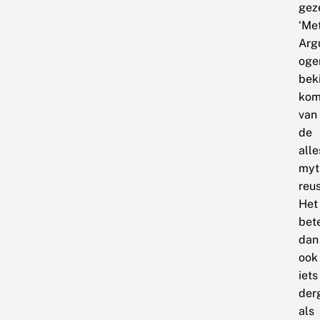
gez
‘Me
Arg
oge
beki
kom
van
de
all
myt
reus
Het
bet
dan
ook
iets
derg
als