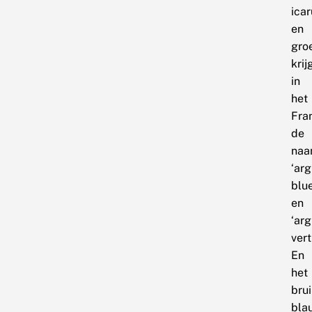
ica
en
gro
krij
in
het
Fra
de
na
‘ar
blue
en
‘ar
vert’
En
het
bru
bla