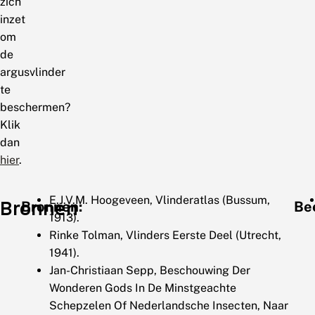
zich
inzet
om
de
argusvlinder
te
beschermen?
Klik
dan
hier
.
E.J.V.M. Hoogeveen, Vlinderatlas (Bussum,
Bronnen
Bronnen:
Be
1913).
Rinke Tolman, Vlinders Eerste Deel (Utrecht,
1941).
Jan-Christiaan Sepp, Beschouwing Der
Wonderen Gods In De Minstgeachte
Schepzelen Of Nederlandsche Insecten, Naar