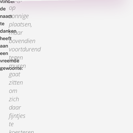
vlinder
op
de
zonnige
naam
plaatsen,
te
danken
maar
heeft
bovendien
aan
voortdurend
een
tegen
vreemde
muren
gewoonte:
gaat
zitten
om
zich
daar
fijntjes
te
koesteren.