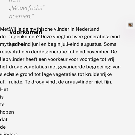
,,Mauerfuchs’’
noemen.
Met
Wil je de mythische vlinder in Nederland
Voorkomen
de
tegenkomen? Deze vliegt in twee generaties: eind
mythische
april-eind juni en begin juli-eind augustus. Soms
reus
volgt een derde generatie tot eind november. De
liep
vlinder heeft een voorkeur voor vochtige tot vrij
het
droge vegetaties met gevarieerde begroeiing: van
slecht
kale grond tot lage vegetaties tot kruidenrijke
af.
ruigte. Te droog vindt de argusvlinder niet fijn.
Het
is
te
hopen
dat
de
vlinders