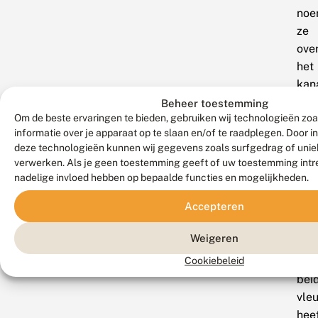
noe
ze
ove
het
kan
‘br
Beheer toestemming
Om de beste ervaringen te bieden, gebruiken wij technologieën zo
argu
informatie over je apparaat op te slaan en/of te raadplegen. Door 
Maa
deze technologieën kunnen wij gegevens zoals surfgedrag of uniek
‘all
verwerken. Als je geen toestemming geeft of uw toestemming intre
vlin
nadelige invloed hebben op bepaalde functies en mogelijkheden.
zijn
Accepteren
dit
niet
Weigeren
Oge
Cookiebeleid
aan
bei
vle
hee