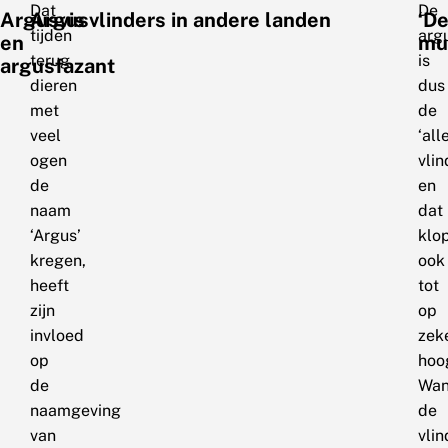
Dat
De
Argusvis
Argusvlinders in andere landen
‘D
tijden
arg
en
mu
terug
is
argusfazant
dieren
dus
met
de
veel
‘all
ogen
vlin
de
en
naam
dat
‘Argus’
klo
kregen,
ook
heeft
tot
zijn
op
invloed
zek
op
hoo
de
Wan
naamgeving
de
van
vlin