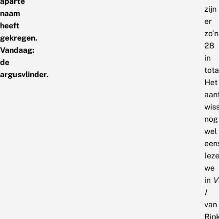
aparte
zijn
naam
er
heeft
zo’n
gekregen.
28
Vandaag:
in
de
tota
argusvlinder.
Het
aan
wiss
nog
wel
een
lez
we
in
V
I
van
Rin