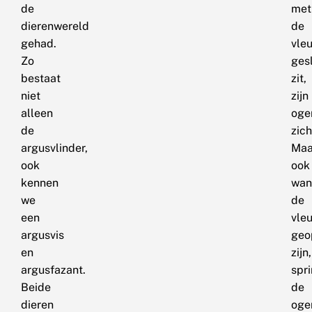
de
met
dierenwereld
de
gehad.
vle
Zo
ges
bestaat
zit,
niet
zijn
alleen
oge
de
zich
argusvlinder,
Maa
ook
ook
kennen
wan
we
de
een
vle
argusvis
geo
en
zijn,
argusfazant.
spr
Beide
de
dieren
oge