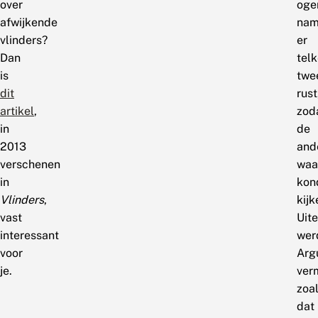
over
oge
afwijkende
nam
vlinders?
er
Dan
tel
is
twe
dit
rust
artikel
,
zod
in
de
2013
and
verschenen
waa
in
kon
Vlinders
,
kijk
vast
Uite
interessant
wer
voor
Arg
je.
ver
zoa
dat