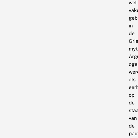
wel
vak
geb
in
de
Gri
myt
Arg
oge
wer
als
eer
op
de
staa
van
de
pau