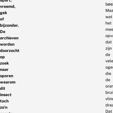
apart,
voo
bees
vreemd,
Maa
gek
wat
of
het
bijzonder.
mee
De
opva
archieven
dat
worden
zijn
doorzocht
de
op
vel
zoek
oge
naar
die
sporen
de
waarom
oran
dit
bru
insect
vlin
toch
dra
zo’n
Dat