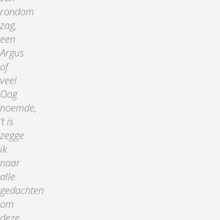
rondom
zag,
een
Argus
of
veel
Oog
noemde,
’t is
zegge
ik
naar
alle
gedachten
om
deze