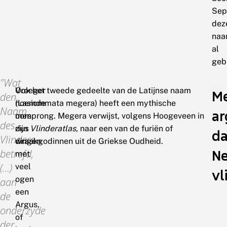
Sep
dez
na
al
geb
Wat
Vroeger
Ook het tweede gedeelte van de Latijnse naam
M
den
noemde
(Lasiommata megera) heeft een mythische
Naam
ar
men
oorsprong. Megera verwijst, volgens Hoogeveen in
des
dus
zijn
Vlinderatlas,
naar een van de furiën of
d
Vlinders
dingen
wraakgodinnen uit de Griekse Oudheid.
Ne
betrefd,
met
(…)
veel
vl
ogen
aan
een
de
Argus,
onderzyde
of
der