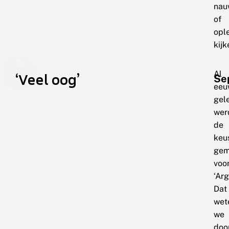
nau
of
opl
kijk
Al
‘Veel oog’
Se
eeu
gel
wer
de
keu
gem
voo
‘Arg
Dat
wet
we
doo