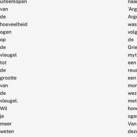
uiteenlopen
na
van
‘Arg
de
Arg
hoeveelheid
was
ogen
vol
op
de
de
Gri
vleugel
myt
tot
een
de
reus
grootte
een
van
mon
de
wez
vleugel.
met
Wil
hon
je
oge
meer
Van
weten
dez