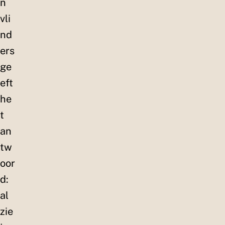
n
vli
nd
ers
ge
eft
he
t
an
tw
oor
d:
al
zie