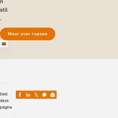
n
stil
.
Meer over rupsen
Deel
deze
pagina