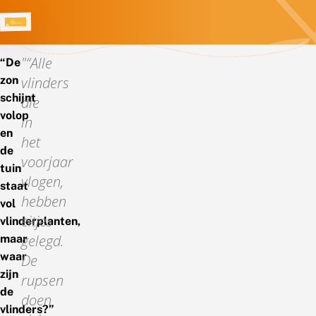
“Alle
“De
zon
vlinders
schijnt
die
volop
in
en
het
de
voorjaar
tuin
vlogen,
staat
hebben
vol
eitjes
vlinderplanten,
gelegd.
maar
waar
De
zijn
rupsen
de
doen
vlinders?”