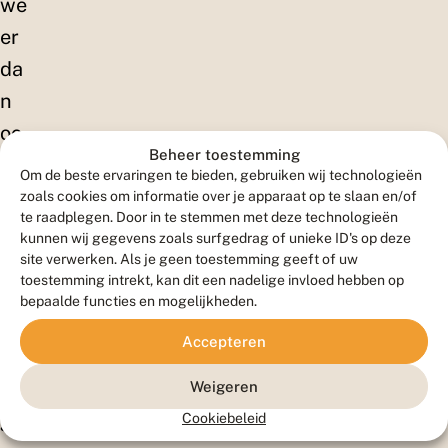
we
er
da
n
oo
Beheer toestemming
k
Om de beste ervaringen te bieden, gebruiken wij technologieën
is,
zoals cookies om informatie over je apparaat op te slaan en/of
te raadplegen. Door in te stemmen met deze technologieën
je
kunnen wij gegevens zoals surfgedrag of unieke ID's op deze
zie
site verwerken. Als je geen toestemming geeft of uw
toestemming intrekt, kan dit een nadelige invloed hebben op
t
bepaalde functies en mogelijkheden.
ma
Accepteren
ar
er
Weigeren
g
Cookiebeleid