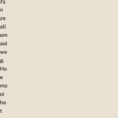
zij
n
ze
all
em
aal
we
g.
Ho
e
mo
oi
he
t