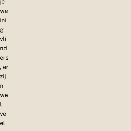
je
we
ini
g
vli
nd
ers
, er
zij
n
we
l
ve
el