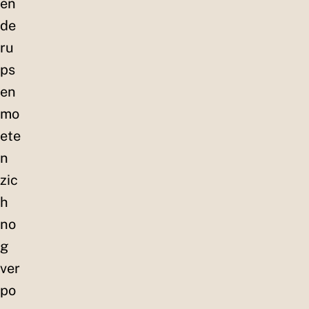
en
de
ru
ps
en
mo
ete
n
zic
h
no
g
ver
po