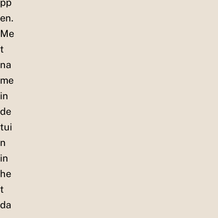
pp
en.
Me
t
na
me
in
de
tui
n
in
he
t
da