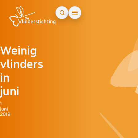
Doorgaan naar inhoud
Weinig
vlinders
in
juni
1
juni
2019