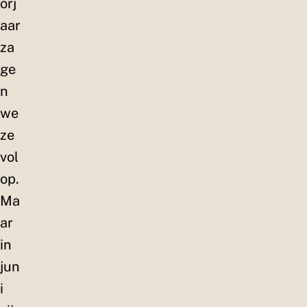
orj
aar
za
ge
n
we
ze
vol
op.
Ma
ar
in
jun
i