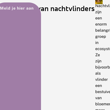
Nachtvl
Het belang van nachtvlinders
Meld je hier aan
zijn
een
enorm
belangr
groep
in
ecosys
Ze
zijn
bijvoor
als
vlinder
een
bestuiv
van
bloeme