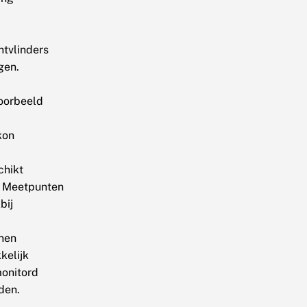
htvlinders
gen.
voorbeeld
kon
chikt
n. Meetpunten
bij
nen
kelijk
onitord
den.