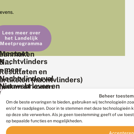
evens.
Lees meer over
het Landelijk
Meetprogramma
Meetpunt
Meetnet
aanmaken
Nachtvlinders
&
– meer
LedEmmer
Resultaten en
informatie
bestellen
Nachtvlinderval
artikelen (nachtvlinders)
Nieuwsbrieven en
maken of kopen
jaarverslagen Nachtvlinders
Beheer toestem
LedEmmers
Om de beste ervaringen te bieden, gebruiken wij technologieën zoal
en/of te raadplegen. Door in te stemmen met deze technologieën k
op deze site verwerken. Als je geen toestemming geeft of uw toest
op bepaalde functies en mogelijkheden.
Accepteren