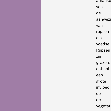
afhankel
van
de
aanwezi
van
rupsen
als
voedsel
Rupsen
zijn
grazers
en hebb
een
grote
invloed
op
de
vegetati