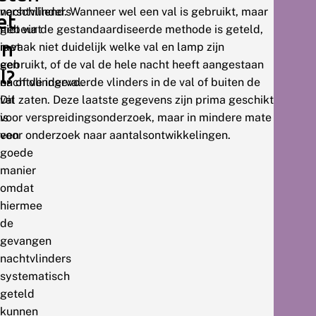
nachtvlinders
verschillend. Wanneer wel een val is gebruikt, maar
et
gebeurt
niet via de gestandaardiseerde methode is geteld,
en
met
is vaak niet duidelijk welke val en lamp zijn
een
gebruikt, of de val de hele nacht heeft aangestaan
l?
nachtvlinderval.
en of de ingevoerde vlinders in de val of buiten de
Dit
val zaten. Deze laatste gegevens zijn prima geschikt
is
voor verspreidingsonderzoek, maar in mindere mate
een
voor onderzoek naar aantalsontwikkelingen.
goede
manier
omdat
hiermee
de
gevangen
nachtvlinders
systematisch
geteld
kunnen