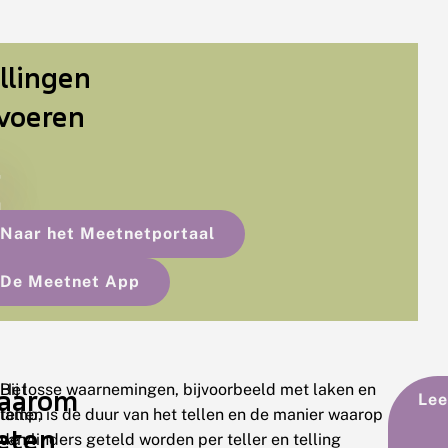
llingen
voeren
Naar het Meetnetportaal
De Meetnet App
Het
Bij losse waarnemingen, bijvoorbeeld met laken en
aarom
Lee
tellen
lamp, is de duur van het tellen en de manier waarop
eten
van
de vlinders geteld worden per teller en telling