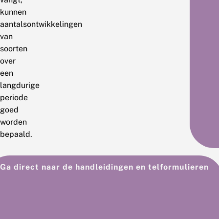
kunnen
aantalsontwikkelingen
van
soorten
over
een
langdurige
periode
goed
worden
bepaald.
Heb
Een
Hoe kan ik meedoen?
Ga direct naar de handleidingen en telformulieren
je
meetpu
de
kan
handlei
niet
doorgel
met