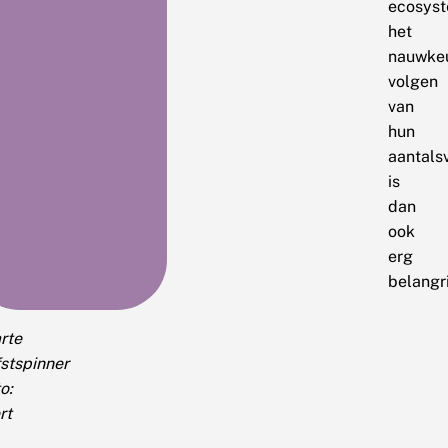
ecosys
het
nauwke
volgen
van
hun
aantals
is
dan
ook
erg
belangr
rte
fstspinner
o:
rt