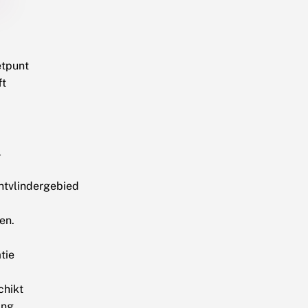
tpunt
ft
l
htvlindergebied
en.
tie
chikt
ang