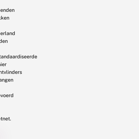
zenden
kken
erland
den
tandaardiseerde
ier
htvlinders
angen
evoerd
tnet.