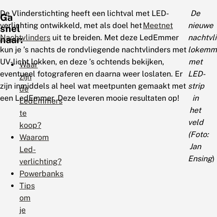
De Vlinderstichting heeft een lichtval met LED-
De
Ga
verlichting ontwikkeld, met als doel het
Meetnet
nieuwe
snel
Nachtvlinders
uit te breiden. Met deze LedEmmer
nachtvl
naar:
kun je ’s nachts de rondvliegende nachtvlinders met
lokemm
UV-licht lokken, en deze ’s ochtends bekijken,
met
Waar
eventueel fotograferen en daarna weer loslaten. Er
LED-
zijn
zijn inmiddels al heel wat meetpunten gemaakt met
strip
de
een LedEmmer. Deze leveren mooie resultaten op!
in
LedEmmers
het
te
veld
koop?
(
Foto:
Waarom
Jan
Led-
Ensing
)
verlichting?
Powerbanks
Tips
om
je