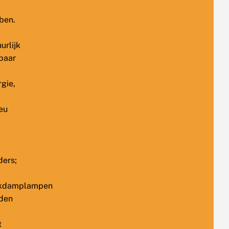
ben.
urlijk
paar
gie,
eu
ders;
kdamplampen
den
t