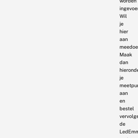
worden
ingevoe
Wil
je
hier
aan
meedoe
Maak
dan
hierond
je
meetpu
aan
en
bestel
vervolg
de
LedEm