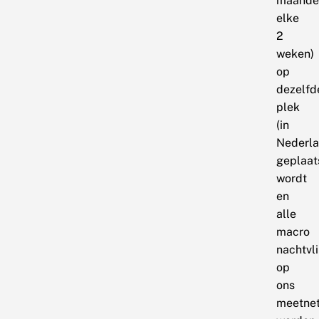
maande
elke
2
weken)
op
dezelfd
plek
(in
Nederla
geplaat
wordt
en
alle
macro
nachtvl
op
ons
meetne