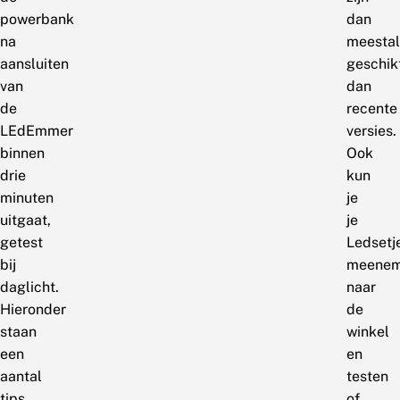
powerbank
dan
na
meestal
aansluiten
geschik
van
dan
de
recente
LEdEmmer
versies.
binnen
Ook
drie
kun
minuten
je
uitgaat,
je
getest
Ledsetj
bij
meene
daglicht.
naar
Hieronder
de
staan
winkel
een
en
aantal
testen
tips.
of