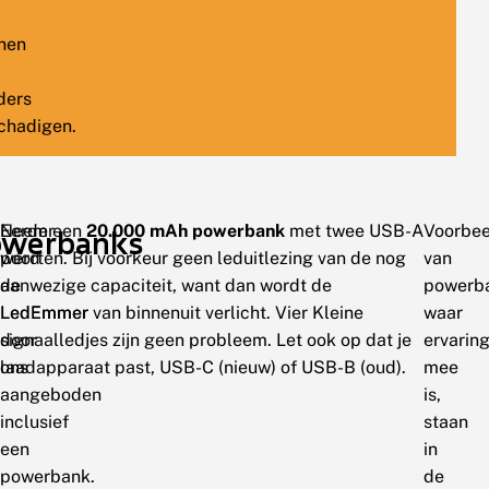
nen
ders
chadigen.
Eerder
Neem een
20.000 mAh powerbank
met twee USB-A
Voorbe
owerbanks
werd
poorten. Bij voorkeur geen leduitlezing van de nog
van
de
aanwezige capaciteit, want dan wordt de
powerb
LedEmmer
LedEmmer van binnenuit verlicht. Vier Kleine
waar
door
signaalledjes zijn geen probleem. Let ook op dat je
ervarin
ons
laadapparaat past, USB-C (nieuw) of USB-B (oud).
mee
aangeboden
is,
inclusief
staan
een
in
powerbank.
de