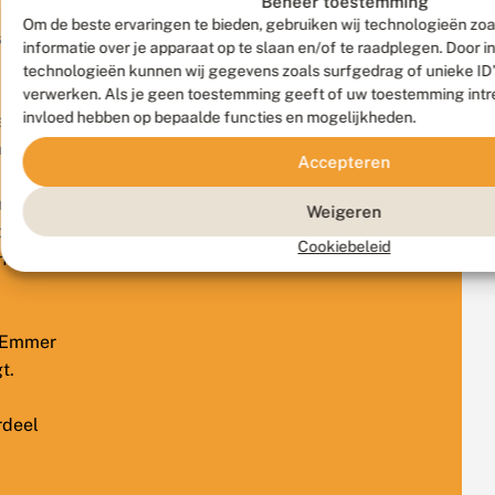
Beheer toestemming
Om de beste ervaringen te bieden, gebruiken wij technologieën zo
taarnpaal
informatie over je apparaat op te slaan en/of te raadplegen. Door 
technologieën kunnen wij gegevens zoals surfgedrag of unieke ID's
verwerken. Als je geen toestemming geeft of uw toestemming intre
invloed hebben op bepaalde functies en mogelijkheden.
e
n,
Accepteren
rdoor
Weigeren
der
Cookiebeleid
htvlinders
dEmmer
gt.
rdeel