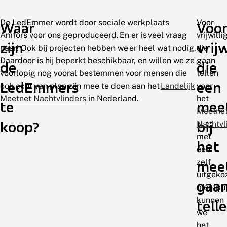
De LedEmmer wordt door sociale werkplaats
Voor
Waar
Voo
Amfors voor ons geproduceerd. En er is veel vraag
vrijwilli
zijn
vrij
naar! Ook bij projecten hebben we er heel wat nodig.
die
Daardoor is hij beperkt beschikbaar, en willen we ze
gaan
de
die
voorlopig nog vooral bestemmen voor mensen die
tellen
LedEmmers
een
ook echt van plan zijn mee te doen aan het
Landelijk
voor
Meetnet Nachtvlinders
in Nederland.
het
te
mee
Meetne
koop?
bij
Nachtvl
met
het
een
zelf
mee
uitgeko
gaa
meetpun
kunnen
tell
we
het