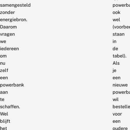
samengesteld
powerb
zonder
ook
energiebron.
wel
Daarom
(voorbe
vragen
staan
we
in
iedereen
de
om
tabel).
nu
Als
zelf
je
een
een
powerbank
nieuwe
aan
powerb
te
wil
schaffen.
bestell
Wel
voor
blijft
een
het
oudere