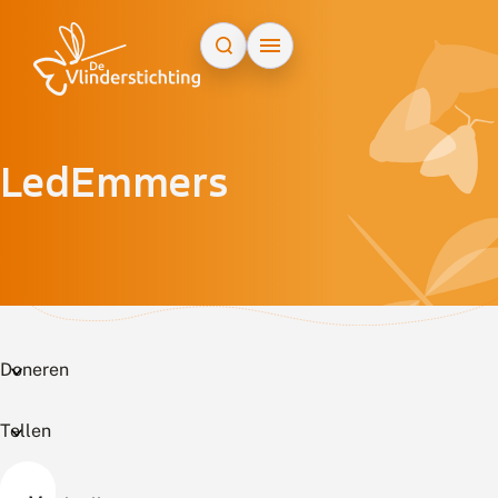
Doorgaan naar inhoud
LedEmmers
Doneren
Tellen