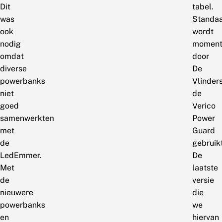
Dit
tabel.
was
Standa
ook
wordt
nodig
moment
omdat
door
diverse
De
powerbanks
Vlinders
niet
de
goed
Verico
samenwerkten
Power
met
Guard
de
gebruikt
LedEmmer.
De
Met
laatste
de
versie
nieuwere
die
powerbanks
we
en
hiervan