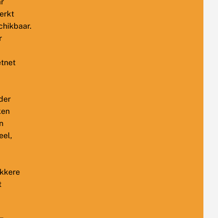
r
erkt
chikbaar.
r
tnet
der
ken
n
eel,
kkere
t