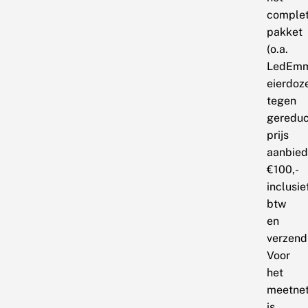
comple
pakket
(o.a.
LedEmm
eierdoz
tegen
geredu
prijs
aanbied
€100,-
inclusie
btw
en
verzend
Voor
het
meetne
is