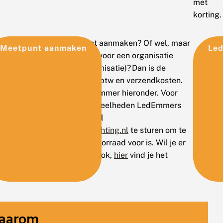
met
korting.
Wil je toch geen meetpunt aanmaken? Of wel, maar
Voor
Meetpunt aanmaken
Led
doe je de werkzaamheden voor een organisatie
organisaties
(bedrijf, school, natuurorganisatie)? Dan is de
LedEmmer €185,- inclusief btw en verzendkosten.
en
Bestel in dat geval je LedEmmer hieronder. Voor
LedEmmer
projecten met grotere hoeveelheden LedEmmers
raden we aan om een e-mail
zonder
naar
ledemmer@vlinderstichting.nl
te sturen om te
meetpunt
kijken of daar voldoende voorraad voor is. Wil je er
zelf een bouwen? Dat kan ook,
hier
vind je het
bouwplan.
aarom