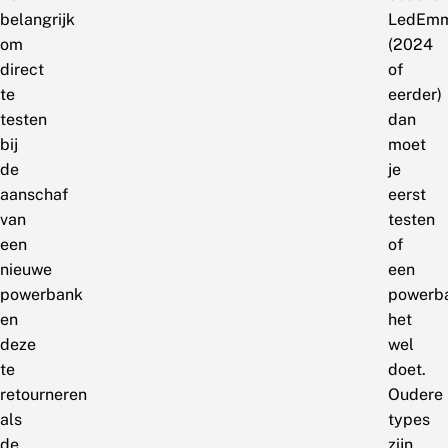
belangrijk
LedEm
om
(2024
direct
of
te
eerder)
testen
dan
bij
moet
de
je
aanschaf
eerst
van
testen
een
of
nieuwe
een
powerbank
powerb
en
het
deze
wel
te
doet.
retourneren
Oudere
als
types
de
zijn