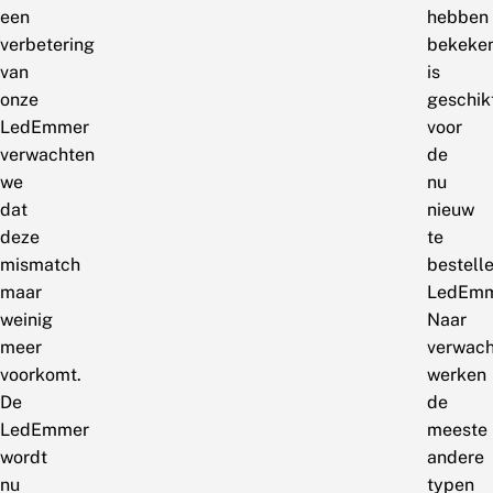
een
hebben
verbetering
bekeke
van
is
onze
geschik
LedEmmer
voor
verwachten
de
we
nu
dat
nieuw
deze
te
mismatch
bestell
maar
LedEmm
weinig
Naar
meer
verwach
voorkomt.
werken
De
de
LedEmmer
meeste
wordt
andere
nu
typen