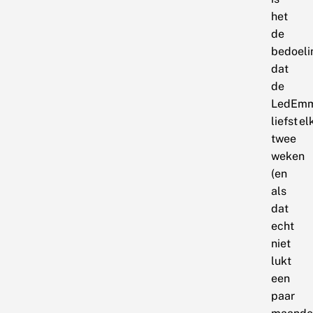
het
de
bedoeli
dat
de
LedEm
liefst el
twee
weken
(en
als
dat
echt
niet
lukt
een
paar