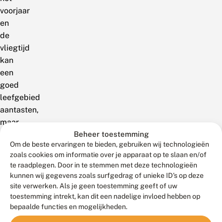
voorjaar
en
de
vliegtijd
kan
een
goed
leefgebied
aantasten,
maar
Beheer toestemming
dat
Om de beste ervaringen te bieden, gebruiken wij technologieën
kan
zoals cookies om informatie over je apparaat op te slaan en/of
met
te raadplegen. Door in te stemmen met deze technologieën
een
kunnen wij gegevens zoals surfgedrag of unieke ID's op deze
goede
site verwerken. Als je geen toestemming geeft of uw
dosering
toestemming intrekt, kan dit een nadelige invloed hebben op
bepaalde functies en mogelijkheden.
van
de