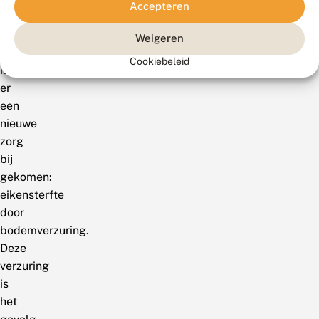
Accepteren
graasdruk
worden
Weigeren
opgelost.Nu
Cookiebeleid
is
er
een
nieuwe
zorg
bij
gekomen:
eikensterfte
door
bodemverzuring.
Deze
verzuring
is
het