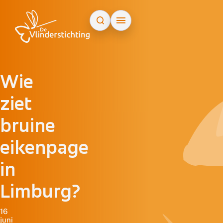
Doorgaan naar inhoud
Wie
ziet
bruine
eikenpage
in
Limburg?
16
juni