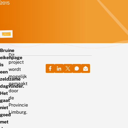
2015
Bruine
Dit
eikenpage
project
is
wordt
een
mogelijk
zeldzame
gemaakt
dagvlinder.
door
Het
de
gaat
Provincie
niet
Limburg.
goed
met