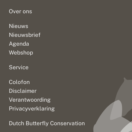
n
niet...
tijd...
samen
d
Over ons
met...
Nieuws
Nieuwsbrief
Agenda
Webshop
Service
Colofon
Disclaimer
Verantwoording
Privacyverklaring
Dutch Butterfly Conservation