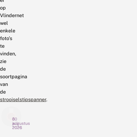
er
op
Vlindernet
wel
enkele
foto’s
te
vinden,
zie
de
soortpagina
van
de
strooiselstipspanner
.
6
3
30
augustus
augustus
juli
2026
2026
2026