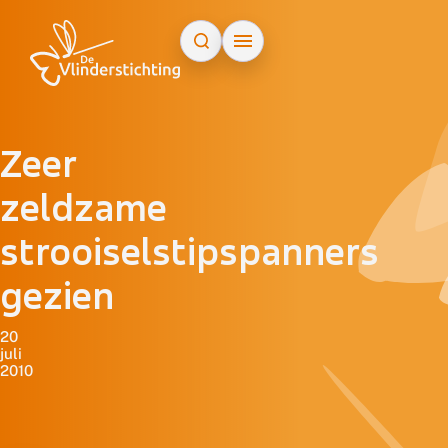
Doorgaan naar inhoud
Zeer
zeldzame
strooiselstipspanners
gezien
20
juli
2010