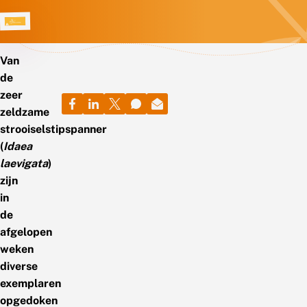
Van
de
zeer
zeldzame
strooiselstipspanner
(
Idaea
laevigata
)
zijn
in
de
afgelopen
weken
diverse
exemplaren
opgedoken