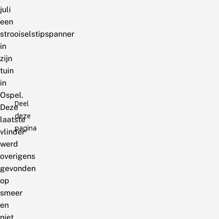
juli
een
strooiselstipspanner
in
zijn
tuin
in
Ospel.
Deel
Deze
deze
laatste
pagina
vlinder
werd
overigens
gevonden
op
smeer
en
niet