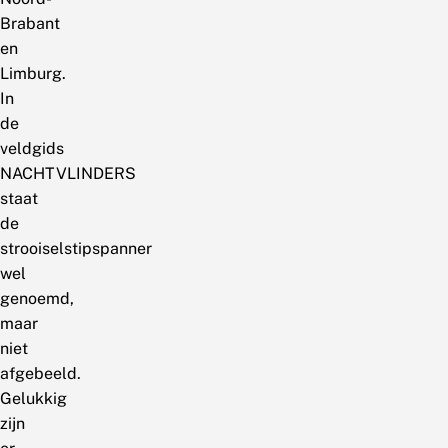
Brabant
en
Limburg.
In
de
veldgids
NACHTVLINDERS
staat
de
strooiselstipspanner
wel
genoemd,
maar
niet
afgebeeld.
Gelukkig
zijn