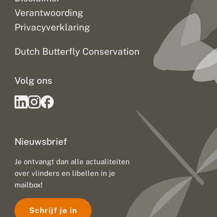
k
l
Verantwoording
i
Privacyverklaring
m
a
a
Dutch Butterfly Conservation
t
v
e
Volg ons
r
a
n
d
e
r
i
Nieuwsbrief
n
g
:
Je ontvangt dan alle actualiteiten
u
over vlinders en libellen in je
i
t
mailbox!
d
a
Schrijf je in
g