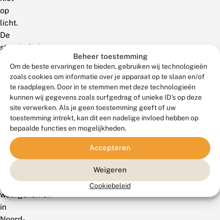
op
licht.
De
strooiselstipspanner
Beheer toestemming
is
Om de beste ervaringen te bieden, gebruiken wij technologieën
een
zoals cookies om informatie over je apparaat op te slaan en/of
zeer
te raadplegen. Door in te stemmen met deze technologieën
zeldzame
kunnen wij gegevens zoals surfgedrag of unieke ID's op deze
site verwerken. Als je geen toestemming geeft of uw
soort
toestemming intrekt, kan dit een nadelige invloed hebben op
die
bepaalde functies en mogelijkheden.
slechts
af
Accepteren
en
toe
Weigeren
wordt
Cookiebeleid
waargenomen
in
Noord-