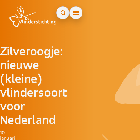
Doorgaan naar inhoud
Zilveroogje:
nieuwe
(kleine)
vlindersoort
voor
Nederland
10
januari