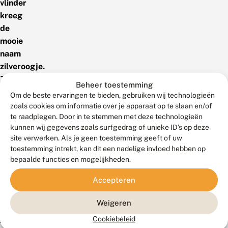
vlinder
kreeg
de
mooie
naam
zilveroogje.
Ze
Beheer toestemming
komt
Om de beste ervaringen te bieden, gebruiken wij technologieën
oorspronkelijk
zoals cookies om informatie over je apparaat op te slaan en/of
voor
te raadplegen. Door in te stemmen met deze technologieën
kunnen wij gegevens zoals surfgedrag of unieke ID's op deze
in
site verwerken. Als je geen toestemming geeft of uw
Zuid-
toestemming intrekt, kan dit een nadelige invloed hebben op
Europa.
Lees
bepaalde functies en mogelijkheden.
hier
Accepteren
het
Natuurbericht
Weigeren
van
Microlepidoptera.nl
Cookiebeleid