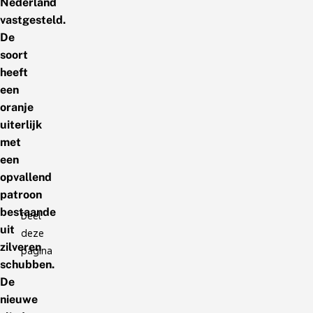
Nederland
vastgesteld.
De
soort
heeft
een
oranje
uiterlijk
met
een
opvallend
patroon
bestaande
Deel
uit
deze
zilveren
pagina
schubben.
De
nieuwe