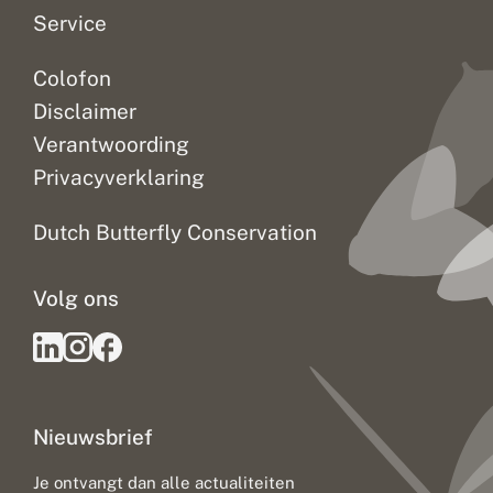
o
t
Service
n
i
Colofon
e
u
Disclaimer
w
e
Verantwoording
i
Privacyverklaring
n
z
i
Dutch Butterfly Conservation
c
h
t
Volg ons
e
n
Nieuwsbrief
Je ontvangt dan alle actualiteiten