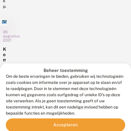
grote
2022
a
parelmoervlinder
zijn
r
is
we
e
in
l
de
m
Nederland
magische
o
een
26
grens
e
augustus
ernstig
van
2021
r
bedreigde
10.000.000
v
K
li
dagvlinder.
waarnemingen
o
n
De
in
m
d
provincie
t
Noctua,
e
e
Van
Beheer toestemming
Noord-
de...
r
r
Om de beste ervaringen te bieden, gebruiken wij technologieën
onze
Holland
v
w
zoals cookies om informatie over je apparaat op te slaan en/of
Zweedse
e
herbergt
e
r
te raadplegen. Door in te stemmen met deze technologieën
collega’s
op
e
g
kunnen wij gegevens zoals surfgedrag of unieke ID's op deze
kregen
r
Texel
t
site verwerken. Als je geen toestemming geeft of uw
e
we
één
e
e
toestemming intrekt, kan dit een nadelige invloed hebben op
het
e
van
6
n
bepaalde functies en mogelijkheden.
n
bericht
februari
de
r
2020
b
dat
3
o
Accepteren
r
u
er
K
overgebleven
e