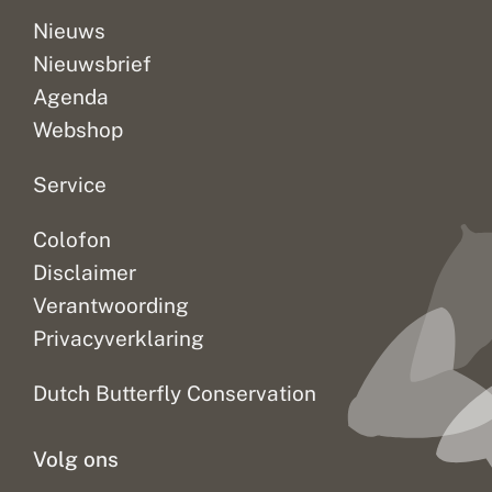
m
n
e
Nieuws
e
Nieuwsbrief
r
j
Agenda
a
r
Webshop
i
g
e
Service
v
o
Colofon
g
e
Disclaimer
l
a
Verantwoording
k
Privacyverklaring
k
e
r
Dutch Butterfly Conservation
s
Volg ons