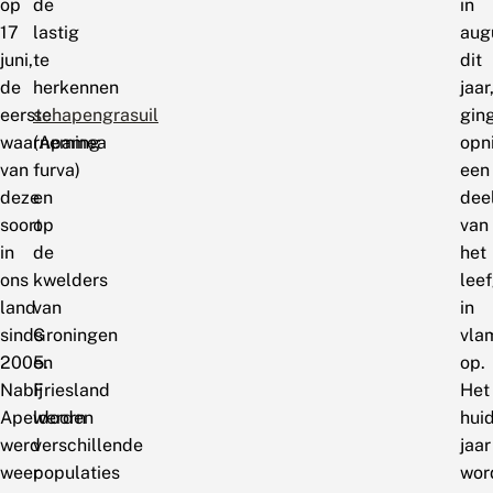
op
de
in
17
lastig
aug
juni,
te
dit
de
herkennen
jaar
eerste
schapengrasuil
gin
waarneming
(Apamea
opn
van
furva)
een
deze
en
dee
soort
op
van
in
de
het
ons
kwelders
lee
land
van
in
sinds
Groningen
vla
2005.
en
op.
Nabij
Friesland
Het
Apeldoorn
werden
hui
werd
verschillende
jaar
weer
populaties
wor