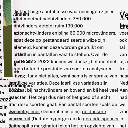
Dat
Het
Naast het hoge aantal losse waarnemingen zijn er
De
Ve
nachtvlinders
gaat
via het meetnet nachtvlinders 250.000
zuid
populair
tr
niet
nachtvlinders geteld; ruim 190.000
win
zijn,
goed
macronachtvlinders en bijna 60.000 microvlinders.
voe
zien
met
Omdat deze op gestandaardiseerde wijze zijn
ook
we
veel
verzameld, kunnen deze worden gebruikt om
tal
aan
soorten
verschillen in aantallen vast te stellen. Over de
van
de
nachtvlinders.
periode 2013-2022 kunnen we dankzij het meetnet
bij
enorme
De
steeds beter de prestatie van soorten analyseren.
trek
toename
zomer
Het zegt lang niet alles, want soms is er sprake van
naa
aan
van
jaarlijkse variaties. Deze jaarlijkse variaties zijn
Ned
waarnemingen.
2022
normaal bij nachtvlinders en bovendien bij heel veel
Aan
In
was
insecten. Het zegt dus niet of het goed of slecht
had
2022
de
met deze soorten gaat. Een aantal soorten zoals de
wel
zijn
warmste
dennenspinner
(Dendrolimus pini),
de donkere
vro
we
zomer
marmeruil
(Deltote pygarga) en de
gerande spanner
in
de
ooit
(Lomaspilis marginata) leken het ten opzichte van
het