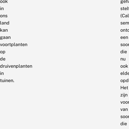
ook
geh
in
ste
ons
(Cal
land
sem
kan
ont
gaan
een
voortplanten
soo
op
die
de
nu
druivenplanten
ook
in
eld
tuinen.
opd
Het
zijn
voo
van
soo
die