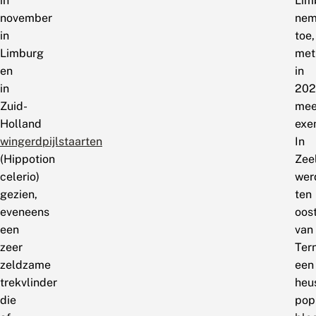
in
Lim
november
nem
in
toe,
Limburg
met
en
in
in
202
Zuid-
mee
Holland
exe
wingerdpijlstaarten
In
(Hippotion
Zee
celerio)
wer
gezien,
ten
eveneens
oos
een
van
zeer
Ter
zeldzame
een
trekvlinder
heu
die
pop