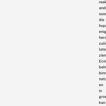
ree
and
soo
die
hope
eni
hers
zull
lat
zien
Eco
beh
bin
nat
en
in
gro
kan