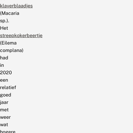
klaverblaadjes
(Macaria
sp.).
Het
streepkokerbeertje
(Eilema
complana)
had
in
2020
een
relatief
goed
jaar
met
weer
wat
hogere