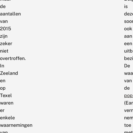
de
is
aantallen
dez
van
soo
2015
ook
zijn
aan
zeker
een
niet
uitb
overtroffen.
bezi
In
De
Zeeland
waa
en
van
op
de
Texel
pop
waren
(Ear
er
ver
enkele
nem
waarnemingen
toe
van
met