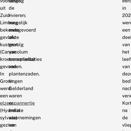
vooralsnog
langs
eerd
uit
de
in
Zuid-
rivieren;
202
Limburg
mogelijk
wer
bekende
meegevoerd
een
gevlekte
als
dee
kustmot
gevolg
van
(Caryocolum
van
het
kroesmanniella)
transplantaties
lee
gevonden.
van
van
In
plantenzaden.
dez
Groningen
In
bed
werd
Gelderland
nac
een
waren
ver
elzenspannertje
er
Kor
(Hydrelia
enkele
na
sylvata)
waarnemingen
de
gezien
van
vlie