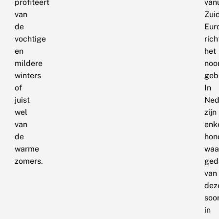
profiteert
vanu
van
Zui
de
Eur
vochtige
rich
en
het
mildere
noo
winters
geb
of
In
juist
Ned
wel
zijn
van
enk
de
hon
warme
waa
zomers.
ged
van
dez
soo
in