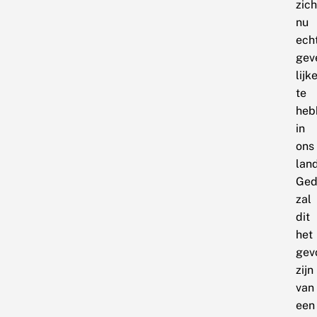
zich
nu
ech
gev
lijk
te
heb
in
ons
land
Gede
zal
dit
het
gev
zijn
van
een