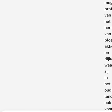
mog
prof
van
het
hers
van
blo
akk
en
dijk
waa
zij
in
het
oud
lan
ook
voo