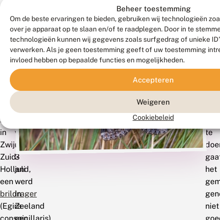
Beheer toestemming
Om de beste ervaringen te bieden, gebruiken wij technologieën zoa
Na
In
Ond
T
over je apparaat op te slaan en/of te raadplegen. Door in te stem
vele
de
dat
technologieën kunnen wij gegevens zoals surfgedrag of unieke ID's
ve
jaren
zomer
een
verwerken. Als je geen toestemming geeft of uw toestemming intre
werd
werden
aan
invloed hebben op bepaalde functies en mogelijkheden.
ve
afgelopen
ook
soo
Accepteren
jaar
twee
nac
op
nieuwe
het
Weigeren
21
soorten
goe
Cookiebeleid
april
microvlinders
lijkt
in
waargenomen:
te
Zwijndrecht,
op
doe
Zuid-
3
gaa
Holland,
juli
het
een
werd
gem
brildrager
in
gen
(Egira
Zeeland
niet
conspicillaris)
een
goe