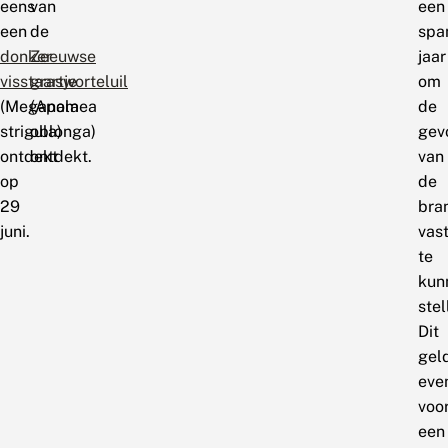
eens
van
een
een
de
spa
donker
Zeeuwse
jaar
visstaartje
grasworteluil
om
(Meganola
(Apamea
de
strigula)
oblonga)
gev
ontdekt
ontdekt.
van
op
de
29
bra
juni.
vas
te
kun
stel
Dit
gel
eve
voo
een