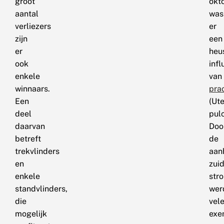
groot
okt
aantal
was
verliezers
er
zijn
een
er
heu
ook
infl
enkele
van
winnaars.
pra
Een
(Ut
deel
pulc
daarvan
Doo
betreft
de
trekvlinders
aan
en
zuid
enkele
str
standvlinders,
wer
die
vel
mogelijk
exe