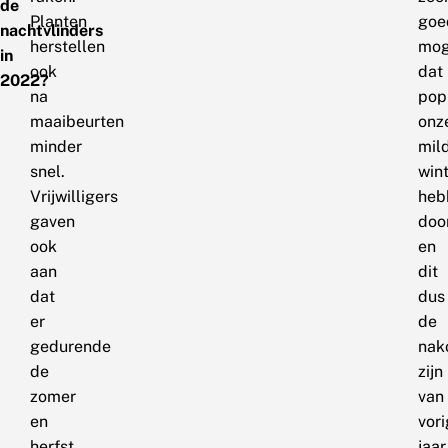
de
Planten
goe
nachtvlinders
herstellen
mog
in
ook
dat
2022?
na
pop
maaibeurten
onz
minder
mil
snel.
win
Vrijwilligers
heb
gaven
doo
ook
en
aan
dit
dat
dus
er
de
gedurende
nak
de
zijn
zomer
van
en
vori
herfst
jaar