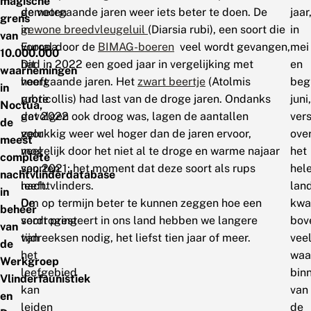
magische
gemeten
de voorgaande jaren weer iets beter te doen. De
jaar
grens
in
gewone breedvleugeluil
(Diarsia rubi), een soort die
in
van
Europa.
vooral door de
BIMAG-boeren
veel wordt gevangen,
mei
10.000.000
Dit
had in 2022 een goed jaar in vergelijking met
en
waarnemingen
heeft
voorgaande jaren. Het
zwart beertje
(Atolmis
beg
in
grote
rubricollis) had last van de droge jaren. Ondanks
juni,
Noctua,
gevolgen
dat 2022 ook droog was, lagen de aantallen
ver
de
voor
gelukkig weer wel hoger dan de jaren ervoor,
ove
meest
veel
mogelijk door het niet al te droge en warme najaar
het
complete
soorten
van 2021; het moment dat deze soort als rups
hel
nachtvlinderdatabase
nachtvlinders.
leeft.
lan
in
De
Om op termijn beter te kunnen zeggen hoe een
kw
beheer
verdroging
soort presteert in ons land hebben we langere
bov
van
van
tijdreeksen nodig, het liefst tien jaar of meer.
vee
de
het
waa
Werkgroep
leefgebied
bin
Vlinderfaunistiek
kan
van
en
leiden
de