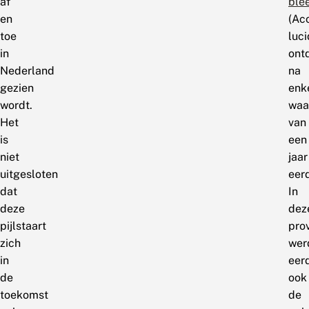
af
ble
en
(Ac
toe
luci
in
ont
Nederland
na
gezien
enk
wordt.
waa
Het
van
is
een
niet
jaar
uitgesloten
eerd
dat
In
deze
dez
pijlstaart
pro
zich
wer
in
eer
de
ook
toekomst
de