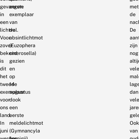
gevangen
eerste
met
in
exemplaar
de
een
van
nach
lichtval.
de
De
Voor
absintlichtmot
aan
zover
(Euzophera
zijn
bekend
cinerosella)
nog
is
gezien
alti
dit
en
vel
het
op
mal
tweede
14
lag
exemplaar
augustus
dan
voor
dook
vel
ons
een
jare
land.
eerste
gel
In
meldelichtmot
Ook
juni
(Gymnancyla
van
werden
hornigii)
oud