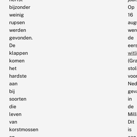
bijzonder
Op
weinig
16
rupsen
aug
werden
wer
gevonden.
de
De
eer
klappen
witl
komen
(Gr
het
stol
hardste
voo
aan
Ned
bij
gev
soorten
in
die
de
leven
Mil
van
Dit
korstmossen
is