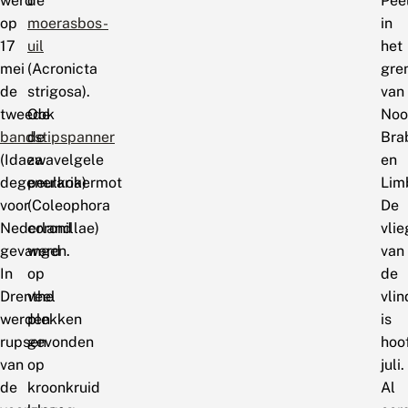
werd
de
Pee
op
moerasbos-
in
17
uil
het
mei
(Acronicta
gre
de
strigosa).
van
tweede
Ook
Noo
bandstipspanner
de
Bra
(Idaea
zwavelgele
en
degeneraria)
peulkokermot
Lim
voor
(Coleophora
De
Nederland
coronillae)
vlie
gevangen.
werd
van
In
op
de
Drenthe
veel
vlin
werden
plekken
is
rupsen
gevonden
hoo
van
op
juli.
de
kroonkruid
Al