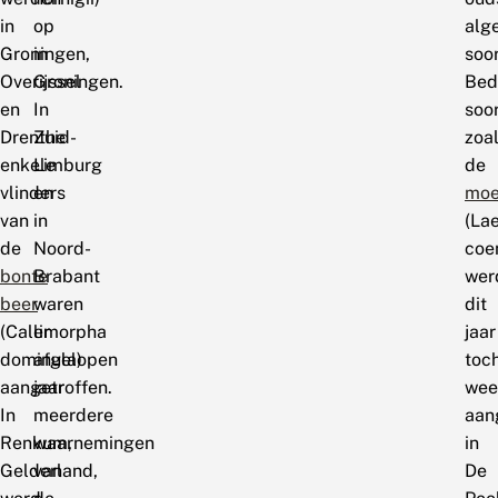
in
op
alg
Groningen,
in
soor
Overijssel
Groningen.
Bed
en
In
soo
Drenthe
Zuid-
zoa
enkele
Limburg
de
vlinders
en
moe
van
in
(Lae
de
Noord-
coe
bonte
Brabant
wer
beer
waren
dit
(Callimorpha
er
jaar
dominula)
afgelopen
toc
aangetroffen.
jaar
wee
In
meerdere
aan
Renkum,
waarnemingen
in
Gelderland,
van
De