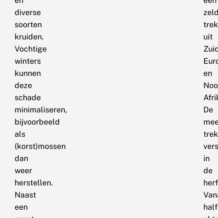
en
een
diverse
zel
soorten
trek
kruiden.
uit
Vochtige
Zui
winters
Eur
kunnen
en
deze
Noo
schade
Afri
minimaliseren,
De
bijvoorbeeld
mee
als
trek
(korst)mossen
ver
dan
in
weer
de
herstellen.
herf
Naast
Van
een
half