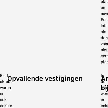
okt
en
nov
Een
infl
als
dez
von
niet
eer
plaa
Eind
In
Opvallende vestigingen
A
oktober
de
bi
waren
win
er
wer
ook
er
enkele
enk