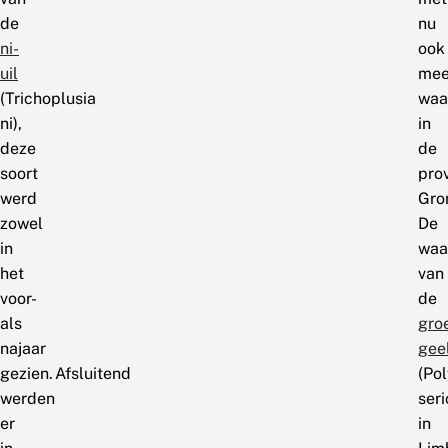
de
nu
ni-
ook
uil
mee
(Trichoplusia
waa
ni),
in
deze
de
soort
pro
werd
Gro
zowel
De
in
waa
het
van
voor-
de
als
gro
najaar
gee
gezien. Afsluitend
(Po
werden
seri
er
in