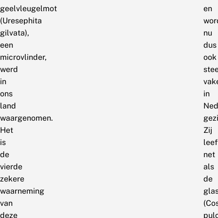
geelvleugelmot
en
(Uresephita
wor
gilvata),
nu
een
dus
microvlinder,
ook
werd
ste
in
vak
ons
in
land
Ned
waargenomen.
gez
Het
Zij
is
leef
de
net
vierde
als
zekere
de
waarneming
gla
van
(Co
deze
pulc