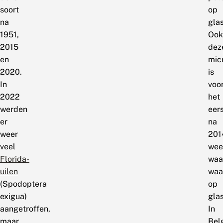
soort
op
na
glas
1951,
Ook
2015
dez
en
mic
2020.
is
In
voo
2022
het
werden
eer
er
na
weer
201
veel
wee
Florida-
waa
uilen
waa
(Spodoptera
op
exigua)
glas
aangetroffen,
In
maar
Bel