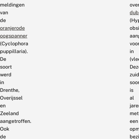
meldingen
ove
van
dub
de
(Hy
oranjerode
obsi
oogspanner
aan
(Cyclophora
voo
puppillaria).
in
De
(vl
soort
Dez
werd
zuid
in
soo
Drenthe,
is
Overijssel
al
en
jare
Zeeland
met
aangetroffen.
een
Ook
opm
de
bez