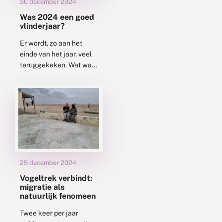
30 december 2024
Was 2024 een goed
vlinderjaar?
Er wordt, zo aan het
einde van het jaar, veel
teruggekeken. Wat was
het voor een jaar? Voor
de dagvlinders zijn de
definitieve cijfers nog...
25 december 2024
Vogeltrek verbindt:
migratie als
natuurlijk fenomeen
Twee keer per jaar