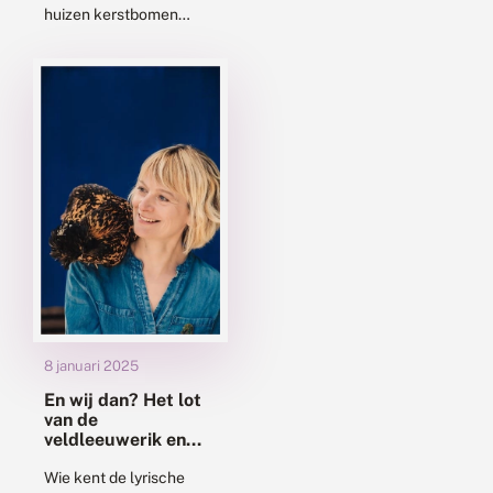
huizen kerstbomen
gestaan. Lichtjes,
engeltjes, ballen in
allerlei kleuren en
maten en in sommige
ook engelenhaar. Maar
in...
8 januari 2025
En wij dan? Het lot
van de
veldleeuwerik en
andere gewone
soorten
Wie kent de lyrische