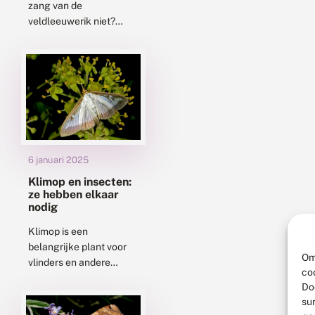
zang van de
veldleeuwerik niet?
Toch klinkt hij steeds
minder in de Lage
Landen. Wat betekent
het verlies van gewone
soorten...
6 januari 2025
Klimop en insecten:
ze hebben elkaar
nodig
Klimop is een
belangrijke plant voor
Om
vlinders en andere
co
insecten. Hij bloeit laat,
Do
als veel andere planten
su
al zijn uitgebloeid, en