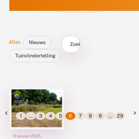
Alles
Nieuws
Zoek...
Tuinvlindertelling
1
…
3
4
5
6
7
8
9
…
29
13 januari 2025