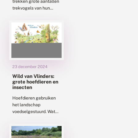
trekken grote aantallen
trekvogels van hun
broedgebieden naar hun
overwinteringsgebieden
en weer terug. Tijdens
hun reis verbinden ze
landen, continenten én...
23 december 2024
Wild van Vlinders:
grote hoefdieren en
insecten
Hoefdieren gebruiken
het landschap
voedselgestuurd. Wat
voor rol heeft dat voor
verschillende
insectenstadia? Welke