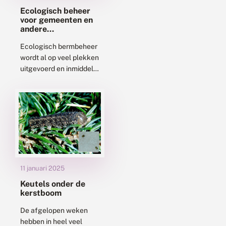
Ecologisch beheer
voor gemeenten en
andere
opdrachtgevers
Ecologisch bermbeheer
wordt al op veel plekken
uitgevoerd en inmiddels
zijn er al tientallen
aannemers
gecertificeerd voor
Kleurkeur. Maar ook
voor opdrachtgevers,
voor gemeenten,
provincies,...
11 januari 2025
Keutels onder de
kerstboom
De afgelopen weken
hebben in heel veel