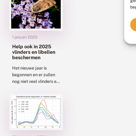
ge
kan enorm rijk bloeien....
be
1 januari 2025
Help ook in 2025
vlinders en libellen
beschermen
Het nieuwe jaar is
begonnen en er zullen
nog niet veel vlinders en
libellen worden gezien,
behalve misschien wat
overwinterende
dagpauwogen of
winterjuffers. Op de...