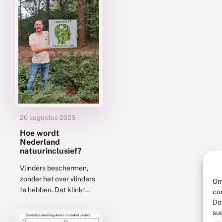
voort. In de...
26 augustus 2025
Hoe wordt
Nederland
natuurinclusief?
Vlinders beschermen,
zonder het over vlinders
Om
te hebben. Dat klinkt
co
tegenstrijdig, maar als
Do
Albert Vliegenthart laat
su