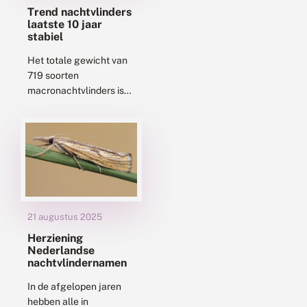
Trend nachtvlinders
laatste 10 jaar
stabiel
Het totale gewicht van
719 soorten
macronachtvlinders is
tussen 2014 en 2024
stabiel gebleven.
Grotere en zeldzamere
soorten nemen iets af,
terwijl kleinere en
veelvoorkomende...
21 augustus 2025
Herziening
Nederlandse
nachtvlindernamen
In de afgelopen jaren
hebben alle in