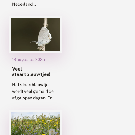
Nederland
voorkomende
nachtvlinders een
Nederlandse naam
gekregen. Sommige
namen worden al meer
dan honderd jaar
gebruikt, zoals die...
18 augustus 2025
Veel
staartblauwtjes!
Het staartblauwtje
wordt veel gemeld de
afgelopen dagen. En
deze soort vliegt nog
weken, dus de aantallen
kunnen nog flink
toenemen. Het
staartblauwtje was