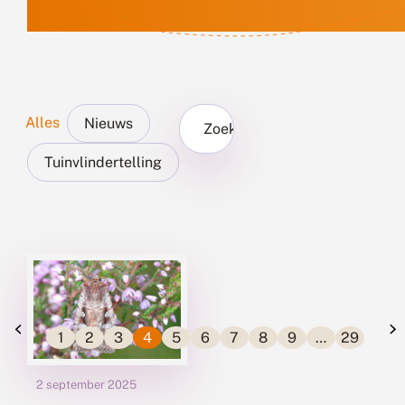
Alles
Nieuws
Zoek...
Tuinvlindertelling
1
2
3
4
5
6
7
8
9
…
29
2 september 2025