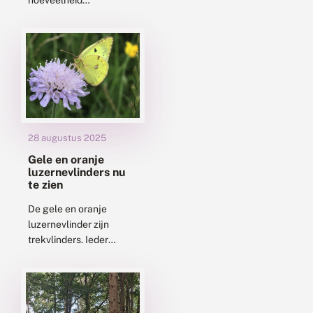
dagpauwogen die eind
augustus en begin
september aanwezig
waren. De
zomergeneratie in juli
was dit...
28 augustus 2025
Gele en oranje
luzernevlinders nu
te zien
De gele en oranje
luzernevlinder zijn
trekvlinders. Ieder
voorjaar komen de
vlinders vanuit het
zuiden ons land binnen
en planten zich hier