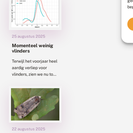
zien hoe hij dat doet,
ge
be
hangen zalen vol
mensen...
25 augustus 2025
Momenteel weinig
vlinders
Terwijl het voorjaar heel
aardig verliep voor
vlinders, zien we nu toch
een flinke dip in de
aantallen die worden
gezien. Net als de
afgelopen...
22 augustus 2025