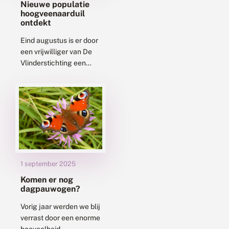
Nieuwe populatie
hoogveenaarduil
ontdekt
Eind augustus is er door
een vrijwilliger van De
Vlinderstichting een
bijzondere ontdekking
gedaan. In één
vangnacht werden op
een locatie in het oosten
van...
1 september 2025
Komen er nog
dagpauwogen?
Vorig jaar werden we blij
verrast door een enorme
hoeveelheid