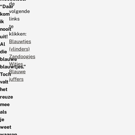
de
“Daar
volgende
kom
links
ik
te
nooit
klikken:
uit!
Blauwtjes
Al
(vlinders)
die
Zandoogjes
blauwe
Witjes
blauwtjes.”
Blauwe
Toch
juffers
valt
het
reuze
mee
als
je
weet
waarop