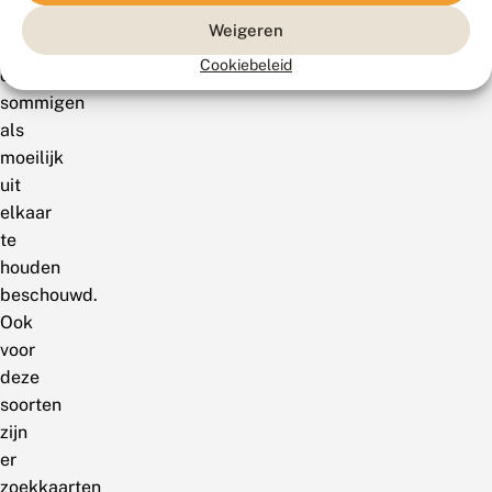
zandoogjes
Weigeren
worden
Cookiebeleid
door
sommigen
als
moeilijk
uit
elkaar
te
houden
beschouwd.
Ook
voor
deze
soorten
zijn
er
zoekkaarten