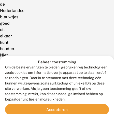
de
Nederlandse
blauwtjes
goed
uit
elkaar
kunt
houden.
Niet
alleen
Beheer toestemming
Om de beste ervaringen te bieden, gebruiken wij technologieën
de
zoals cookies om informatie over je apparaat op te slaan en/of
blauwtjes,
te raadplegen. Door in te stemmen met deze technologieën
maar
kunnen wij gegevens zoals surfgedrag of unieke ID's op deze
ook
site verwerken. Als je geen toestemming geeft of uw
de
toestemming intrekt, kan dit een nadelige invloed hebben op
witjes
bepaalde functies en mogelijkheden.
en
Accepteren
de