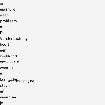
er
eigenlijk
geen
probleem
meer.
De
Vlinderstichting
heeft
een
zoekkaart
ontwikkeld
waarop
die
kenmerken
Deel deze pagina
staan
en
waarmee
je