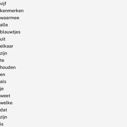
vijf
kenmerken
waarmee
alle
blauwtjes
uit
elkaar
zijn
te
houden
en
als
je
weet
welke
dat
zijn
is