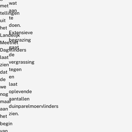
wat
met
aan
tellingen
te
uit
doen.
het
Extensieve
Landelijk
begrazing
Meetnet
gaat
Dagvlinders
de
laat
vergrassing
zien
tegen
dat
en
de
laat
we
oplevende
nog
aantallen
maar
duinparelmoervlinders
aan
zien.
het
begin
van