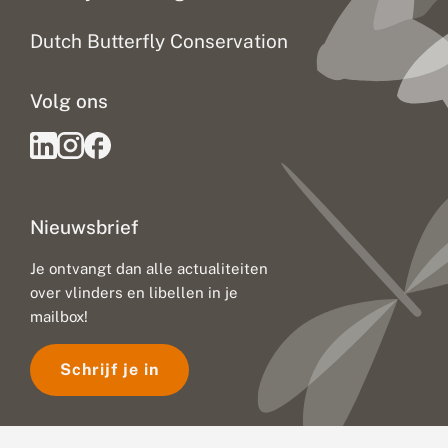
a
a
Dutch Butterfly Conservation
t
v
e
Volg ons
r
a
n
d
e
r
i
Nieuwsbrief
n
g
:
Je ontvangt dan alle actualiteiten
u
over vlinders en libellen in je
i
t
mailbox!
d
a
Schrijf je in
g
i
n
g
e