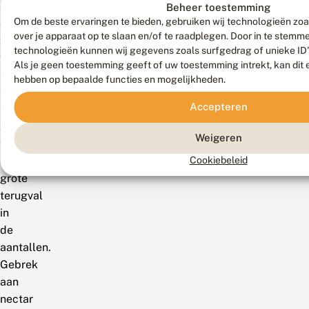
de
Beheer toestemming
Om de beste ervaringen te bieden, gebruiken wij technologieën zoa
droge
over je apparaat op te slaan en/of te raadplegen. Door in te stem
zomers
technologieën kunnen wij gegevens zoals surfgedrag of unieke ID'
van
Als je geen toestemming geeft of uw toestemming intrekt, kan dit 
2003
hebben op bepaalde functies en mogelijkheden.
en
Accepteren
2006
zorgden
Weigeren
voor
Cookiebeleid
een
grote
terugval
in
de
aantallen.
Gebrek
aan
nectar