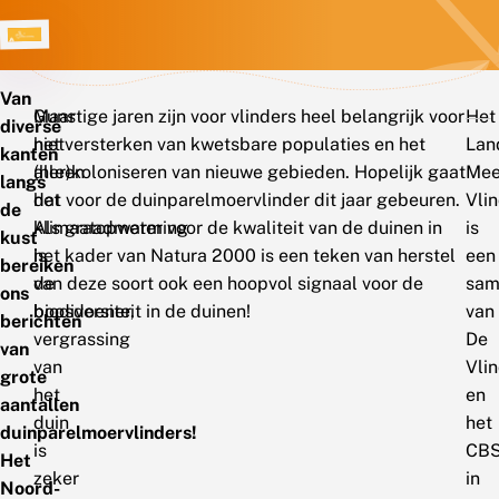
Van
Maar
Gunstige jaren zijn voor vlinders heel belangrijk voor
Het
diverse
niet
het versterken van kwetsbare populaties en het
Lan
kanten
alleen
(her)koloniseren van nieuwe gebieden. Hopelijk gaat
Mee
langs
het
dat voor de duinparelmoervlinder dit jaar gebeuren.
Vli
de
klimaatopwarming
Als graadmeter voor de kwaliteit van de duinen in
is
kust
is
het kader van Natura 2000 is een teken van herstel
een
bereiken
de
van deze soort ook een hoopvol signaal voor de
sam
ons
boosdoener,
biodiversiteit in de duinen!
van
berichten
vergrassing
De
van
van
Vlin
grote
het
en
aantallen
duin
het
duinparelmoervlinders!
is
CBS
Het
zeker
in
Noord-