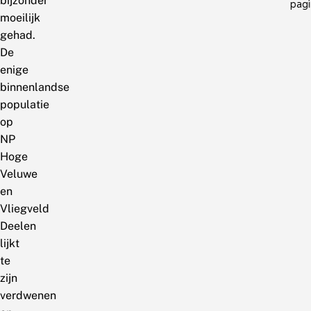
bijzonder
pagi
moeilijk
gehad.
De
enige
binnenlandse
populatie
op
NP
Hoge
Veluwe
en
Vliegveld
Deelen
lijkt
te
zijn
verdwenen