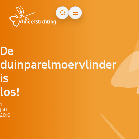
Doorgaan naar inhoud
De
duinparelmoervlinder
is
los!
1
juli
2010