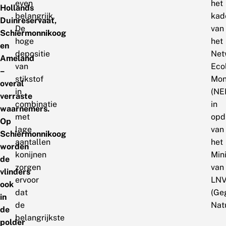
even
het
Hollands
belangrijk.
kad
Duinreservaat,
De
van
Schiermonnikoog
hoge
het
en
depositie
Net
Ameland
van
Eco
–
stikstof
Mon
overal
in
(NE
verraste
combinatie
in
waarnemers.
met
opd
Op
lage
van
Schiermonnikoog
aantallen
het
worden
konijnen
Mini
de
zorgen
van
vlinders
ervoor
LN
ook
dat
(Ge
in
de
Natu
de
belangrijkste
polder