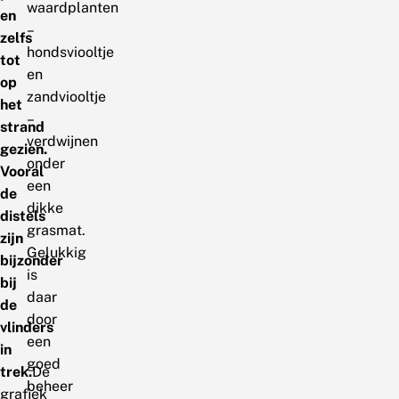
waardplanten
en
–
zelfs
hondsviooltje
tot
en
op
zandviooltje
het
–
strand
verdwijnen
gezien.
onder
Vooral
een
de
dikke
distels
grasmat.
zijn
Gelukkig
bijzonder
is
bij
daar
de
door
vlinders
een
in
goed
trek.
De
beheer
grafiek