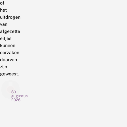
of
het
uitdrogen
van
afgezette
eitjes
kunnen
oorzaken
daarvan
zijn
geweest.
6
3
30
augustus
augustus
juli
2026
2026
2026
G
N
C
r
i
h
o
e
o
o
u
c