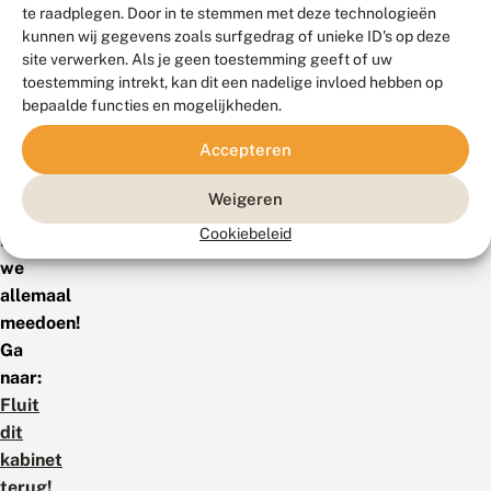
te raadplegen. Door in te stemmen met deze technologieën
we
kunnen wij gegevens zoals surfgedrag of unieke ID's op deze
hebben
site verwerken. Als je geen toestemming geeft of uw
de
toestemming intrekt, kan dit een nadelige invloed hebben op
poster
bepaalde functies en mogelijkheden.
aangeplakt
Accepteren
op
onze
Weigeren
voordeur.
Cookiebeleid
Laten
we
allemaal
meedoen!
Ga
naar:
Fluit
dit
kabinet
terug!