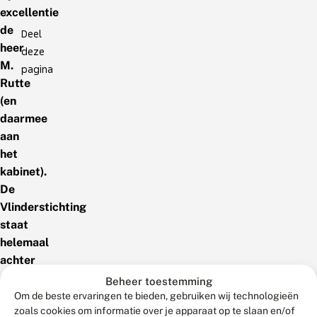
excellentie
de
Deel
heer
deze
M.
pagina
Rutte
(en
daarmee
aan
het
kabinet).
De
Vlinderstichting
staat
helemaal
achter
deze
Beheer toestemming
actie
Om de beste ervaringen te bieden, gebruiken wij technologieën
zoals cookies om informatie over je apparaat op te slaan en/of
en