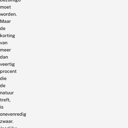
moet
worden.
Maar
de
korting
van
meer
dan
veertig
procent
die
de
natuur
treft,
is
onevenredig
zwaar.