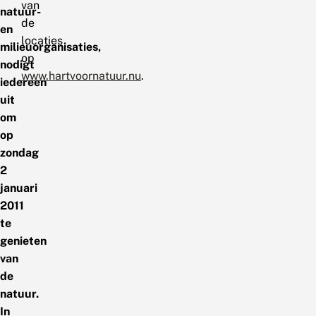
van
natuur-
de
en
locaties
milieuorganisaties,
op
nodigt
www.hartvoornatuur.nu
.
iedereen
uit
om
op
zondag
2
januari
2011
te
genieten
van
de
natuur.
In