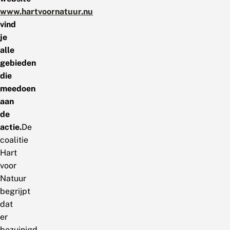
www.hartvoornatuur.nu
vind
je
alle
gebieden
die
meedoen
aan
de
actie.
De
coalitie
Hart
voor
Natuur
begrijpt
dat
er
bezuinigd