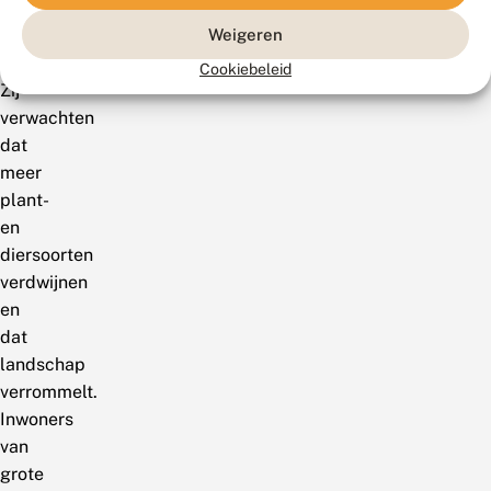
natuur
Weigeren
in
Nederland.
Cookiebeleid
Zij
verwachten
dat
meer
plant-
en
diersoorten
verdwijnen
en
dat
landschap
verrommelt.
Inwoners
van
grote