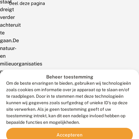
staat
Deel deze pagina
dreigt
verder
achteruit
te
gaan.De
natuur-
en
milieuorganisaties
maken
Beheer toestemming
zich
Om de beste ervaringen te bieden, gebruiken wij technologieën
grote
zoals cookies om informatie over je apparaat op te slaan en/of
zorgen
te raadplegen. Door in te stemmen met deze technologieën
over
kunnen wij gegevens zoals surfgedrag of unieke ID's op deze
site verwerken. Als je geen toestemming geeft of uw
het
toestemming intrekt, kan dit een nadelige invloed hebben op
voortbestaan
bepaalde functies en mogelijkheden.
van
de
Accepteren