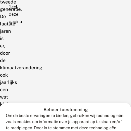
tweede
Deel
generatie.
deze
De
pagina
laatste
jaren
is
er,
door
de
klimaatverandering,
ook
jaarlijks
een
wat
kleinere
Beheer toestemming
derde
Om de beste ervaringen te bieden, gebruiken wij technologieën
generatie
zoals cookies om informatie over je apparaat op te slaan en/of
die
te raadplegen. Door in te stemmen met deze technologieën