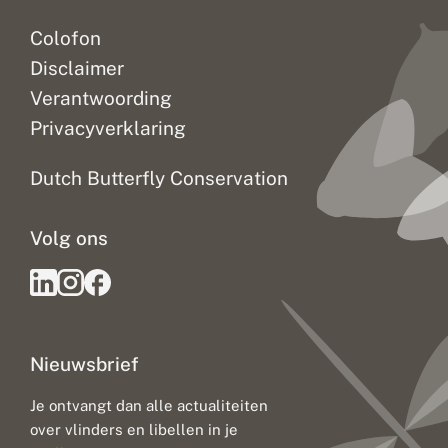
u
u
Colofon
r
s
Disclaimer
t
o
Verantwoording
f
Privacyverklaring
g
e
b
Dutch Butterfly Conservation
r
e
k
Volg ons
a
l
s
s
t
i
l
Nieuwsbrief
l
e
b
Je ontvangt dan alle actualiteiten
o
over vlinders en libellen in je
o