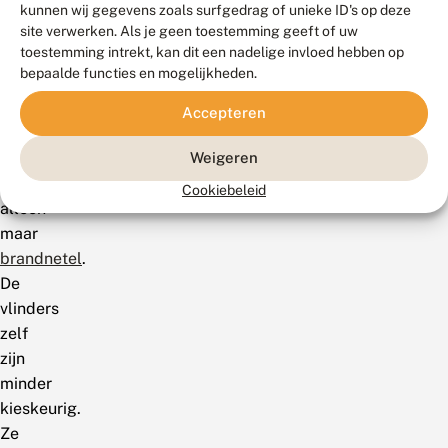
vliegt
kunnen wij gegevens zoals surfgedrag of unieke ID's op deze
site verwerken. Als je geen toestemming geeft of uw
in
toestemming intrekt, kan dit een nadelige invloed hebben op
september.De
bepaalde functies en mogelijkheden.
rupsen
zijn
Accepteren
specialisten
en
Weigeren
eten
Cookiebeleid
alleen
maar
brandnetel
.
De
vlinders
zelf
zijn
minder
kieskeurig.
Ze