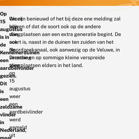
Op
Groot
We zijn benieuwd of het bij deze ene melding zal
15
was
blijven of dat de soort ook op de andere
augustus
dan
vliegplaatsen aan een extra generatie begint. De
is in
ook
soort is, naast in de duinen ten zuiden van het
de
de
Noordzeekanaal, ook aanwezig op de Veluwe, in
Kennemerduinen
verassing
Drenthe en op sommige kleine verspreide
een
toen
vliegplaatsen elders in het land.
aardbeivlinder
op
gezien.
15
Dit
augustus
is
weer
een
een
zeldzame
aardbeivlinder
vlinder
werd
in
gemeld
Nederland,
uit
maar