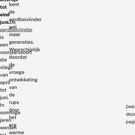
kent
tot
de
eind
aardbeivlinder
juni.
De
wel
aardbeivlinder
meer
is
generaties.
een
Waarschijnlijk
voorjaarssoort
doordat
die
de
vliegt
vroege
van
ontwikkeling
april
van
tot
de
juni.
rups
In
Deel
door
sommige
dez
het
jaren
pagi
erg
worden
warme