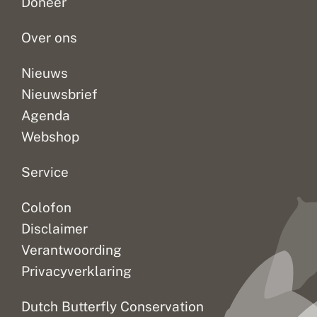
Doneer
t
n
ook
alle
het
e
d
best...
dagvlinders...
Nationale...
l
e
Over ons
d
r
Nieuws
Nieuwsbrief
Agenda
Webshop
Service
Colofon
Disclaimer
Verantwoording
Privacyverklaring
Dutch Butterfly Conservation