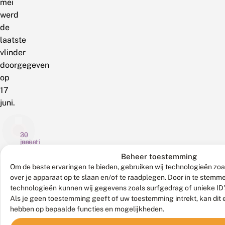
mei
werd
de
laatste
vlinder
doorgegeven
op
17
juni.
29
30
30
juni
maart
januari
2026
2023
2018
Beheer toestemming
D
O
W
Om de beste ervaringen te bieden, gebruiken wij technologieën zoa
o
p
i
over je apparaat op te slaan en/of te raadplegen. Door in te stem
o
z
l
technologieën kunnen wij gegevens zoals surfgedrag of unieke ID'
r
o
d
Als je geen toestemming geeft of uw toestemming intrekt, kan dit 
h
De
e
Dagvlinders
e
Wilde
Ook
e
k
z
hebben op bepaalde functies en mogelijkheden.
aardbeivlinder
zijn
zwijnen
Bekijk
t
n
w
al het
is
geliefd.
hebben