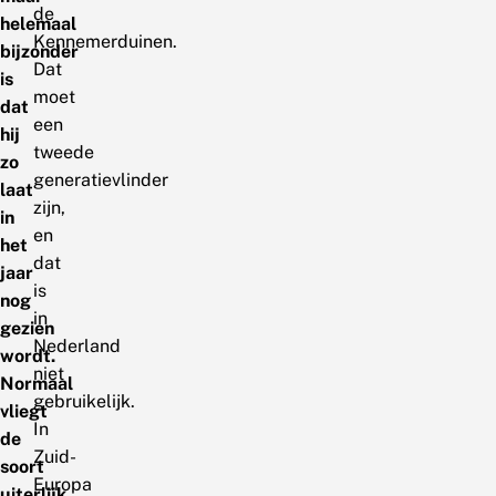
de
helemaal
Kennemerduinen.
bijzonder
Dat
is
moet
dat
een
hij
tweede
zo
generatievlinder
laat
zijn,
in
en
het
dat
jaar
is
nog
in
gezien
Nederland
wordt.
niet
Normaal
gebruikelijk.
vliegt
In
de
Zuid-
soort
Europa
uiterlijk