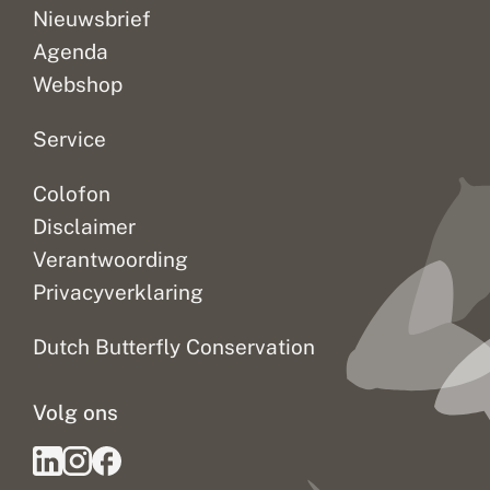
Nieuwsbrief
e
l
Agenda
l
i
Webshop
n
g
Service
Colofon
Disclaimer
Verantwoording
Privacyverklaring
Dutch Butterfly Conservation
Volg ons