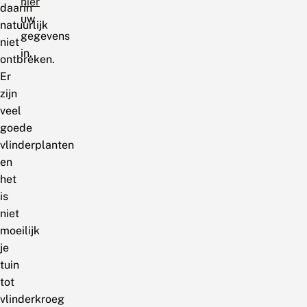
hier
daarin
uw
natuurlijk
gegevens
niet
in.
ontbreken.
Er
zijn
veel
goede
vlinderplanten
en
het
is
niet
moeilijk
je
tuin
tot
vlinderkroeg