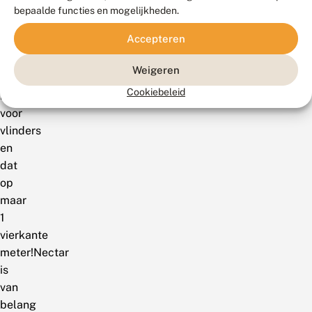
je
bepaalde functies en mogelijkheden.
prachtige
Accepteren
bloei
en
Weigeren
volop
Cookiebeleid
kansen
voor
vlinders
en
dat
op
maar
1
vierkante
meter!Nectar
is
van
belang