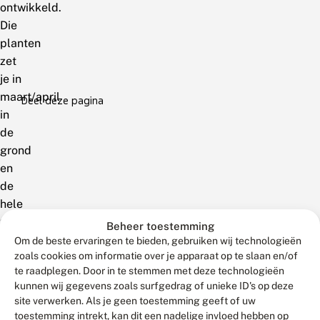
ontwikkeld.
Die
planten
zet
je in
maart/april
Deel deze pagina
in
de
grond
en
de
hele
zomer,
Beheer toestemming
tot
Om de beste ervaringen te bieden, gebruiken wij technologieën
zoals cookies om informatie over je apparaat op te slaan en/of
ver
te raadplegen. Door in te stemmen met deze technologieën
in
kunnen wij gegevens zoals surfgedrag of unieke ID's op deze
september
site verwerken. Als je geen toestemming geeft of uw
heb
toestemming intrekt, kan dit een nadelige invloed hebben op