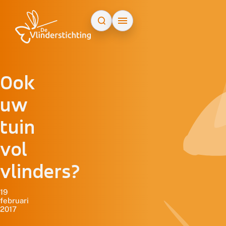
Doorgaan naar inhoud
Ook
uw
tuin
vol
vlinders?
19
februari
2017