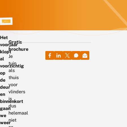
Het
Gratis
voorjaar
brochure
klopt
Je
al
tuin
voorzichtig
als
op
thuis
de
voor
deur
vlinders
en
is
binnenkort
dus
gaan
helemaal
we
niet
weer