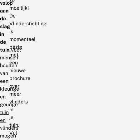
zo
volop
moeilijk!
aan
De
de
Vlinderstichting
slag
is
in
momenteel
de
bezig
tuin.
Veel
met
mensen
een
houden
nieuwe
van
brochure
een
over
kleurige
meer
en
vlinders
geurige
in
tuin
je
en
tuin.
vlinders
Vul
mogen