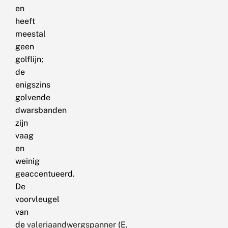
en
heeft
meestal
geen
golflijn;
de
enigszins
golvende
dwarsbanden
zijn
vaag
en
weinig
geaccentueerd.
De
voorvleugel
van
de
valeriaandwergspanner
(E.