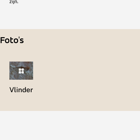
zijn.
Foto's
Vlinder