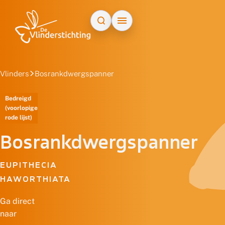
Doorgaan naar inhoud
Vlinders
Bosrankdwergspanner
Bedreigd
(voorlopige
rode lijst)
Bosrankdwergspanner
EUPITHECIA
HAWORTHIATA
Ga direct
naar