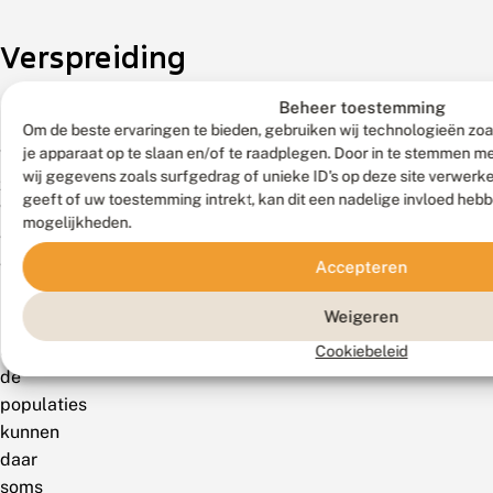
Verspreiding
Beheer toestemming
Zeldzaamheid
Om de beste ervaringen te bieden, gebruiken wij technologieën zoa
je apparaat op te slaan en/of te raadplegen. Door in te stemmen 
Vrij
wij gegevens zoals surfgedrag of unieke ID's op deze site verwerk
zeldzaam.
geeft of uw toestemming intrekt, kan dit een nadelige invloed heb
Wordt
mogelijkheden.
vooral
waargenomen
Accepteren
in
Weigeren
Zuid-
Limburg;
Cookiebeleid
de
populaties
kunnen
daar
soms