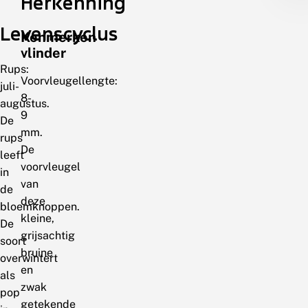
Herkenning
Levenscyclus
Kenmerken
vlinder
Rups:
Voorvleugellengte:
juli-
8-
augustus.
9
De
mm.
rups
De
leeft
voorvleugel
in
van
de
deze
bloemknoppen.
kleine,
De
grijsachtig
soort
bruine
overwintert
en
als
zwak
pop
getekende