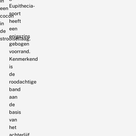
in
Eupithecia-
een
soort
cocon
heeft
in
een
de
enigszins
strooisellaag.
gebogen
voorrand.
Kenmerkend
is
de
roodachtige
band
aan
de
basis
van
het
achterlijf.