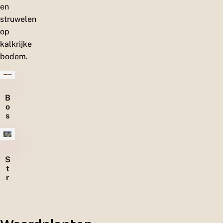
en
struwelen
op
kalkrijke
bodem.
B
o
s
s
e
n
S
t
r
u
w
e
l
e