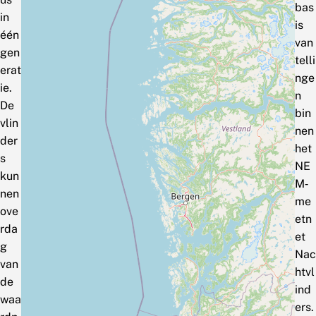
bas
in
is
één
van
gen
telli
erat
nge
ie.
n
De
bin
vlin
nen
der
het
s
NE
kun
M‑
nen
me
ove
etn
rda
et
g
Nac
van
htvl
de
ind
waa
ers.