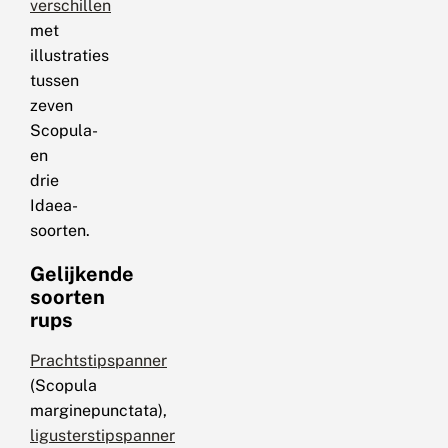
verschillen
met
illustraties
tussen
zeven
Scopula-
en
drie
Idaea-
soorten.
Gelijkende
soorten
rups
Prachtstipspanner
(Scopula
marginepunctata),
ligusterstipspanner