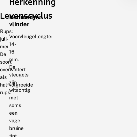
Herkenning
Levenscyclus
Kenmerken
vlinder
Rups:
Voorvleugellengte:
juli-
14-
mei.
16
De
mm.
soort
De
overwintert
vleugels
als
zijn
halfvolgroeide
witachtig
rups.
met
soms
een
vage
bruine
tint