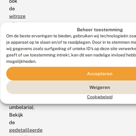
ook
de
witroze
stipspanner
Beheer toestemming
(S.
Om de beste ervaringen te bieden, gebruiken wij technologieën zoa
emutaria),
je apparaat op te slaan en/of te raadplegen. Door in te stemmen 
de
wij gegevens zoals surfgedrag of unieke ID's op deze site verwerk
moerasstipspanner
geeft of uw toestemming intrekt, kan dit een nadelige invloed heb
mogelijkheden.
(S.
corrivalaria)
Accepteren
en
de
Weigeren
zoomstipspanner
Cookiebeleid
(S.
umbelaria).
Bekijk
de
gedetailleerde