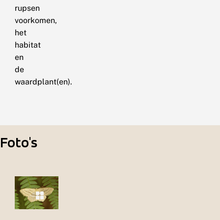
rupsen
voorkomen,
het
habitat
en
de
waardplant(en).
Foto's