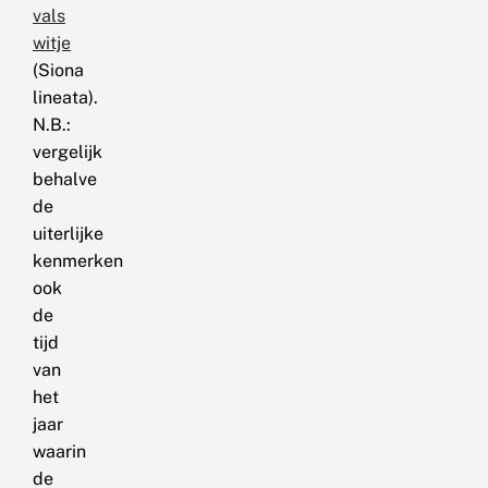
vals
witje
(Siona
lineata).
N.B.:
vergelijk
behalve
de
uiterlijke
kenmerken
ook
de
tijd
van
het
jaar
waarin
de