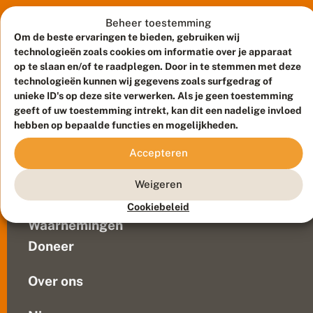
in
e
ons
r
Beheer toestemming
v
zeer
Om de beste ervaringen te bieden, gebruiken wij
li
intensief
technologieën zoals cookies om informatie over je apparaat
n
gebruikte
op te slaan en/of te raadplegen. Door in te stemmen met deze
d
land.
technologieën kunnen wij gegevens zoals surfgedrag of
e
unieke ID's op deze site verwerken. Als je geen toestemming
Verdroging,
r
k
geeft of uw toestemming intrekt, kan dit een nadelige invloed
veel
Meld waarnemingen
© 2026 Vlinderstichting
a
hebben op bepaalde functies en mogelijkheden.
te
n
Duurzaam ontwikkeld door
Go2People
, ontworpen door
hoge
h
Blue Field Agency
Accepteren
stikstofdepositie
e
Privacy
r
en
Contact
Disclaimer
Weigeren
s
klimaatverandering
Sitemap
t
Veelgestelde vragen
zijn
Cookiebeleid
e
bekende
ll
Waarnemingen
oorzaken.
e
Doneer
n
Maar
i
ook...
n
Over ons
g
o
e