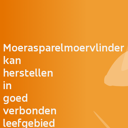
Doorgaan naar inhoud
Moerasparelmoervlinder
kan
herstellen
in
goed
verbonden
leefgebied