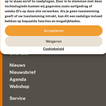
trekken.
op te slaan en/of te raadplegen. Door in te stemmen met deze
h
Duurzaam ontwikkeld door
Go2People
, ontworpen door
Maar
technologieën kunnen wij gegevens zoals surfgedrag of
t
Blue Field Agency
unieke ID's op deze site verwerken. Als je geen toestemming
ze
e
Privacy
geeft of uw toestemming intrekt, kan dit een nadelige invloed
r
zien
Contact
Disclaimer
u
hebben op bepaalde functies en mogelijkheden.
daarbij
Sitemap
i
Veelgestelde vragen
steeds
t
Accepteren
minder
g
Waarnemingen
vlinders.
a
Doneer
Weigeren
a
En
n
niet...
Cookiebeleid
Over ons
Nieuws
Nieuwsbrief
Agenda
Webshop
Service