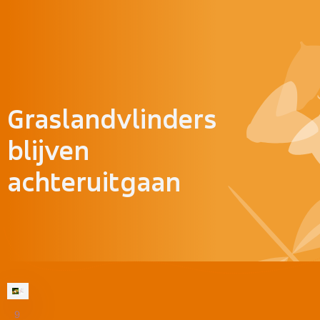
Doorgaan naar inhoud
Graslandvlinders
blijven
achteruitgaan
9