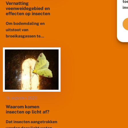
to
Vernatting
in
veenweidegebied en
effecten op insecten
Om bodemdaling en
uitstoot van
broeikasgassen te
verminderen wordt in
veenweidegebieden de
grondwaterstand
verhoogd. Het is de vraag
in hoeverre de
biodiversiteit
meeprofiteert. Dit is...
18 augustus 2023
Waarom komen
insecten op licht af?
Dat insecten aangetrokken
worden door licht weten