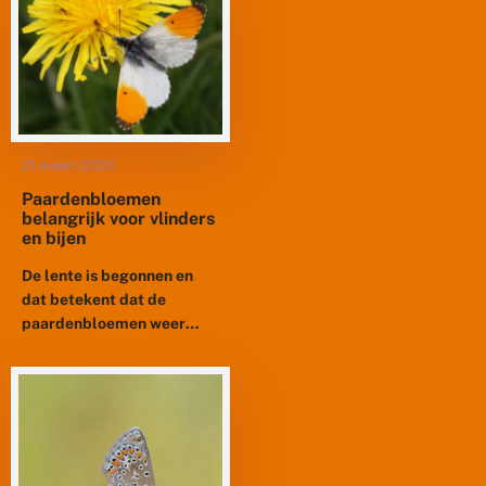
van De Vlinderstichting,
bestaat tien jaar. In die
periode is, mede door...
21 maart 2020
Paardenbloemen
belangrijk voor vlinders
en bijen
De lente is begonnen en
dat betekent dat de
paardenbloemen weer
gaan bloeien. Onterecht
worden ze door veel
mensen als ongewenst
gezien. Maar, zeker in...