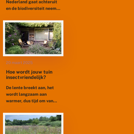
Nederland gaat achteruit
en de biodiversiteit neemt
af. Om hier wat aan te
kunnen doen is het
belangrijk dat zoveel
mogelijk...
20 maart 2025
Hoe wordt jouw tuin
insectvriendelijk?
De lente breekt aan, het
wordt langzaam aan
warmer, dus tijd om van
onze tuinen te genieten. En
niet alleen van de tuin,
maar ook...