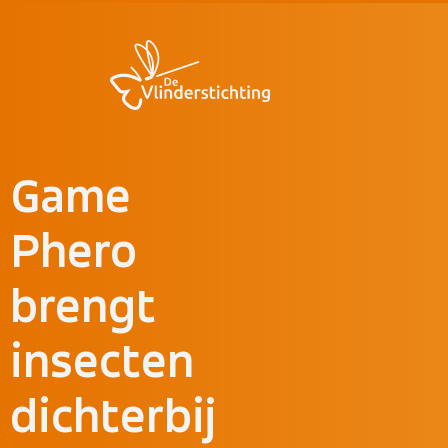
Doorgaan naar inhoud
Game
Phero
brengt
insecten
dichterbij