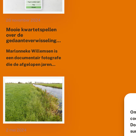
26 november 2024
Mooie kwartetspellen
over de
gedaanteverwisseling
van vlinders
Marlonneke Willemsen is
een documentair fotografe
die de afgelopen jaren
schitterende fotoseries
heeft gemaakt van de
ontwikkeling van dieren,
van jong naar oud en van...
Om
co
Do
su
2 mei 2024