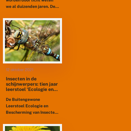
we al duizenden jaren. De
Romeinen gebruikten al
olielampen om wasmotten,
die een plaag kunnen zijn in
bijenkasten,...
12 oktober 2021
Insecten in de
schijnwerpers: tien jaar
leerstoel ‘Ecologie en
bescherming van
insecten’
De Buitengewone
Leerstoel Ecologie en
Bescherming van Insecten
bij Wageningen
Universiteit, een initiatief