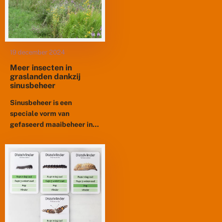
19 december 2024
Meer insecten in
graslanden dankzij
sinusbeheer
Sinusbeheer is een
speciale vorm van
gefaseerd maaibeheer in
graslanden. Het leidt tot
betere omstandigheden
voor en een toename van
insecten, zonder verruiging
van de...