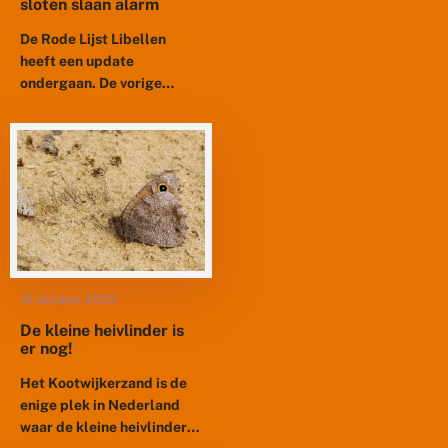
sloten slaan alarm
De Rode Lijst Libellen
heeft een update
ondergaan. De vorige
stamde uit 2011 en
sindsdien is er veel
veranderd. Er zijn positieve
veranderingen – soorten...
10 oktober 2025
De kleine heivlinder is
er nog!
Het Kootwijkerzand is de
enige plek in Nederland
waar de kleine heivlinder