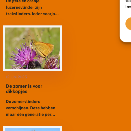
to
De gele en oranje
in
luzernevlinder zijn
trekvlinders. Ieder voorjaar
komen de vlinders vanuit
het zuiden ons land binnen
en planten zich hier voort.
In de...
12 juni 2025
De zomer is voor
dikkopjes
De zomervlinders
verschijnen. Deze hebben
maar één generatie per
jaar en vliegen vanaf juni.
Vier soorten bruinig