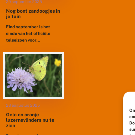
29 september 2025
Nog bont zandoogjes in
je tuin
Eind september is het
einde van het officiële
telseizoen voor
dagvlinders. De meeste
soorten zijn ver over hun
piek en veel soorten
ontbreken helemaal zo...
28 augustus 2025
Om
Gele en oranje
co
luzernevlinders nu te
Do
zien
su