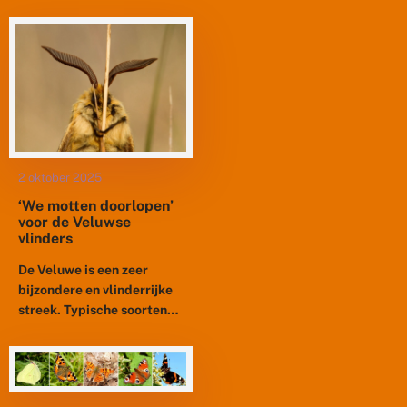
nog voorkomt. Het is een
van de meest zeldzame
vlinders van ons land....
2 oktober 2025
‘We motten doorlopen’
voor de Veluwse
vlinders
De Veluwe is een zeer
bijzondere en vlinderrijke
streek. Typische soorten
als de kleine heivlinder, het
gentiaanblauwtje, de
bruine bosbesuil en de
purperbeer komen hier...