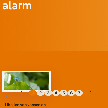
alarm
1
2
3
4
5
6
7
22 april 2026
Libellen van vennen en