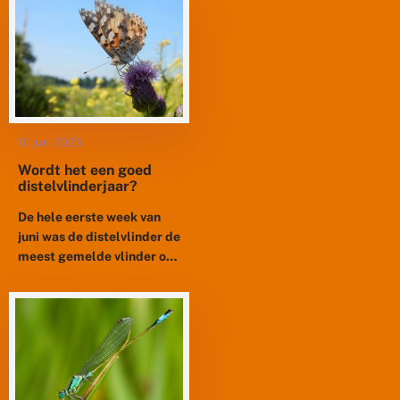
gekleurde dikkopjes horen
bij die zomervlinders en
zijn...
10 juni 2025
Wordt het een goed
distelvlinderjaar?
De hele eerste week van
juni was de distelvlinder de
meest gemelde vlinder op
Waarneming.nl, meer dan
de atalanta, de koolwitjes
en andere algemene
soorten....