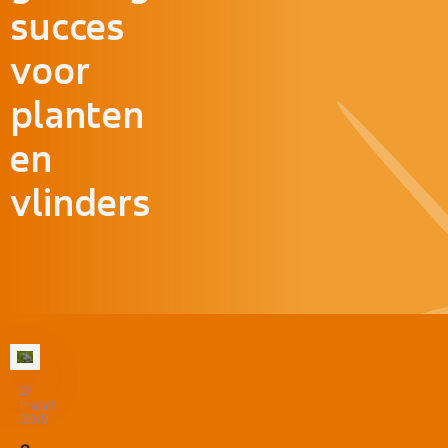
succes
voor
planten
en
vlinders
21
maart
2019