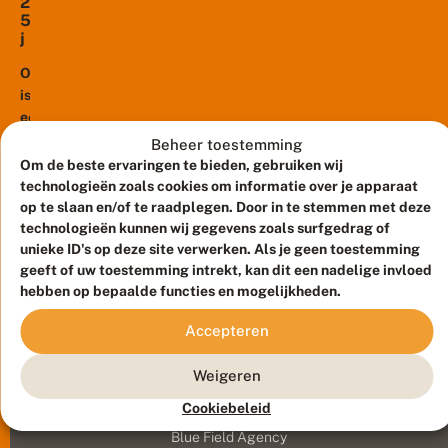
2
5
j
a
a
Onlangs
r
is
n
een
a
onderzoek
Beheer toestemming
t
gepubliceerd
u
Om de beste ervaringen te bieden, gebruiken wij
u
naar
technologieën zoals cookies om informatie over je apparaat
r
de
op te slaan en/of te raadplegen. Door in te stemmen met deze
o
kolonisatie
technologieën kunnen wij gegevens zoals surfgedrag of
n
unieke ID's op deze site verwerken. Als je geen toestemming
van
t
geeft of uw toestemming intrekt, kan dit een nadelige invloed
w
voormalige
i
hebben op bepaalde functies en mogelijkheden.
landbouwgronden
k
door
k
Accepteren
planten
e
en
li
Weigeren
n
vlinders,
Meld waarnemingen
© 2026 Vlinderstichting
g
waar
Cookiebeleid
n
Duurzaam ontwikkeld door
Go2People
, ontworpen door
de
a
Blue Field Agency
zwaar