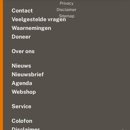
o
Privacy
n
bemeste
Contact
Disclaimer
t
toplaag
Sitemap
g
Veelgestelde vragen
is
r
weggehaald
o
Waarnemingen
om
n
Doneer
d
ruimte
e
te...
n
Over ons
:
e
e
Nieuws
n
Nieuwsbrief
g
e
Agenda
m
e
Webshop
n
g
d
Service
s
u
Colofon
c
c
Disclaimer