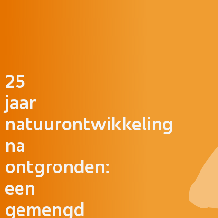
Doorgaan naar inhoud
25
jaar
natuurontwikkeling
na
ontgronden:
een
gemengd