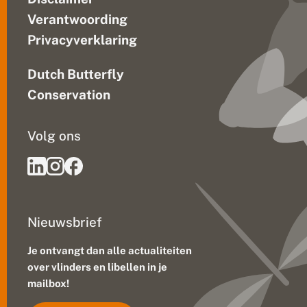
e
s
Verantwoording
v
Privacyverklaring
o
o
r
Dutch Butterfly
p
l
Conservation
a
n
t
Volg ons
e
n
e
n
v
li
n
Nieuwsbrief
d
e
r
Je ontvangt dan alle actualiteiten
s
over vlinders en libellen in je
mailbox!