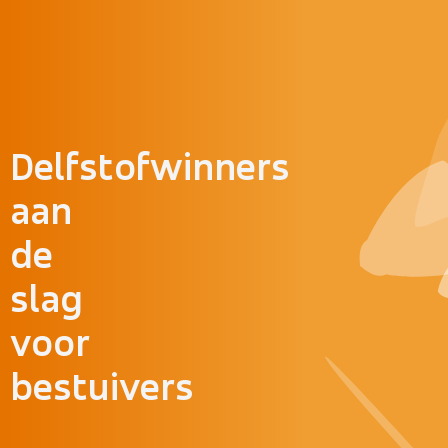
Doorgaan naar inhoud
Delfstofwinners
aan
de
slag
voor
bestuivers