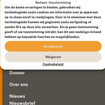
a
De
Beheer toestemming
a
Vlinderstichting
Om de beste ervaringen te bieden, gebruiken wij
n
een
technologieën zoals cookies om informatie over je apparaat
d
routekaart
op te slaan en/of te raadplegen. Door in te stemmen met deze
e
technologieën kunnen wij gegevens zoals surfgedrag of
ontwikkeld
s
l
unieke ID's op deze site verwerken. Als je geen toestemming
om
Meld waarnemingen
© 2026 Vlinderstichting
a
geeft of uw toestemming intrekt, kan dit een nadelige invloed
op
g
Duurzaam ontwikkeld door
Go2People
, ontworpen door
hebben op bepaalde functies en mogelijkheden.
winlocaties
v
Blue Field Agency
meer
o
Privacy
Accepteren
o
leefgebied
Contact
Disclaimer
r
te
Sitemap
b
Weigeren
Veelgestelde vragen
creëren
e
voor
Cookiebeleid
s
Waarnemingen
bestuivers
t
Doneer
u
zoals
i
vlinders,...
v
Over ons
e
r
s
Nieuws
Nieuwsbrief