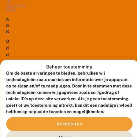
d
plotselinge
19
i
zien
o
september
e
vlinderpiek
kregen
2024
o
n
begin
op
g
?
N
j
september.
mooie
o
e
Opeens
zonnige
g
s
zag
s
dagen,
d
t
De
je
vanaf...
e
e
dagpauwogen,
heel
w
e
die
i
veel
d
n
in
vlinders.
s
t
Beheer toestemming
begin
b
Dat
e
Om de beste ervaringen te bieden, gebruiken wij
o
september
ging
r
technologieën zoals cookies om informatie over je apparaat
n
massaal
13
i
vooral
t
op te slaan en/of te raadplegen. Door in te stemmen met deze
februari
n
aanwezig
over
2024
z
technologieën kunnen wij gegevens zoals surfgedrag of
waren,
dagpauwoog,
a
unieke ID's op deze site verwerken. Als je geen toestemming
B
n
zijn
maar
o
geeft of uw toestemming intrekt, kan dit een nadelige invloed
d
al
ook
n
hebben op bepaalde functies en mogelijkheden.
o
weer
t
bont
o
z
Het
voor
zandoogje...
Accepteren
g
a
bont
een
j
n
zandoogje
e
groot