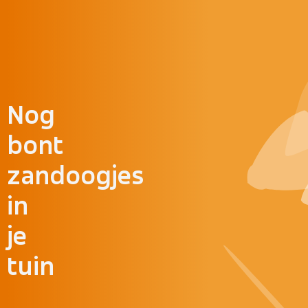
Doorgaan naar inhoud
Nog
bont
zandoogjes
in
je
tuin