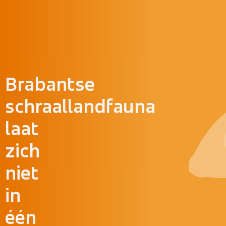
Doorgaan naar inhoud
Brabantse
schraallandfauna
laat
zich
niet
in
één