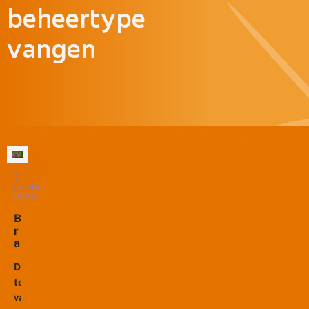
beheertype
vangen
7
oktober
2025
B
r
a
b
a
De
n
teloorgang
t
van
s