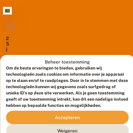
droge
e
schraallandvegetaties
s
c
in
h
Nederland
21
r
maart
is
2019
a
goed
a
2
ll
beschreven,
5
a
maar
j
n
van
a
d
a
Onlangs
de
Beheer toestemming
f
r
is
schraallandfauna
a
Om de beste ervaringen te bieden, gebruiken wij
n
een
u
is
technologieën zoals cookies om informatie over je apparaat
a
n
onderzoek
weinig
op te slaan en/of te raadplegen. Door in te stemmen met deze
t
a
gepubliceerd
u
bekend.
technologieën kunnen wij gegevens zoals surfgedrag of
l
u
naar
unieke ID's op deze site verwerken. Als je geen toestemming
Voor
a
r
de
geeft of uw toestemming intrekt, kan dit een nadelige invloed
a
de
o
t
kolonisatie
hebben op bepaalde functies en mogelijkheden.
provincie
n
z
van
Noord-
t
i
Accepteren
w
voormalige
Brabant
c
i
landbouwgronden
zijn
h
k
Weigeren
door
n
nu