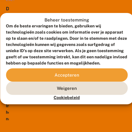
d
begin
relatief
e
D
r
oktober
hoge
u
s
wemelde
temperatuur,
i
Beheer toestemming
:
het
z
maar
Om de beste ervaringen te bieden, gebruiken wij
v
e
Half
van
vooral...
e
technologieën zoals cookies om informatie over je apparaat
n
september
de
r
op te slaan en/of te raadplegen. Door in te stemmen met deze
d
is
l
vlinders.
technologieën kunnen wij gegevens zoals surfgedrag of
e
o
de
Er
n
unieke ID's op deze site verwerken. Als je geen toestemming
r
atalanta
a
waren
geeft of uw toestemming intrekt, kan dit een nadelige invloed
e
t
in
vooral
hebben op bepaalde functies en mogelijkheden.
n
a
8
grote
g
veel
l
oktober
e
Accepteren
aantallen
atalanta’s,
2019
a
n
gemeld
maar
n
V
e
t
bij
Weigeren
ook
e
r
a
De
veel
e
a
Cookiebeleid
’
l
Vlinderstichting.
t
dagpauwogen
s
v
In
i
Er
aanwezig....
v
li
e
het
werden
e
n
s
najaar
r
er
d
l
bloeien
duizenden
e
a
er