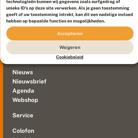
technologieën kunnen wij gegevens zoals surfgedrag of
in
Privacy
unieke ID's op deze site verwerken. Als je geen toestemming
de
Contact
Disclaimer
geeft of uw toestemming intrekt, kan dit een nadelige invloed
planten,
Sitemap
hebben op bepaalde functies en mogelijkheden.
Veelgestelde vragen
zijn
er
Waarnemingen
Accepteren
al
Doneer
wel
Weigeren
flink...
Over ons
Cookiebeleid
Nieuws
Nieuwsbrief
Agenda
Webshop
Service
Colofon