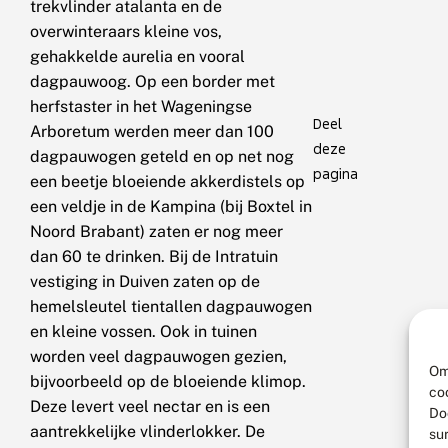
trekvlinder atalanta en de
overwinteraars kleine vos,
gehakkelde aurelia en vooral
dagpauwoog. Op een border met
herfstaster in het Wageningse
Deel
Arboretum werden meer dan 100
deze
dagpauwogen geteld en op net nog
pagina
een beetje bloeiende akkerdistels op
een veldje in de Kampina (bij Boxtel in
Noord Brabant) zaten er nog meer
dan 60 te drinken. Bij de Intratuin
vestiging in Duiven zaten op de
hemelsleutel tientallen dagpauwogen
en kleine vossen. Ook in tuinen
worden veel dagpauwogen gezien,
Om
bijvoorbeeld op de bloeiende klimop.
co
Deze levert veel nectar en is een
Do
aantrekkelijke vlinderlokker. De
su