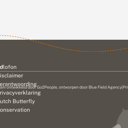
waargenomen. Deze
en of
microvlinder was
dere
sinds 2003 niet...
lvlinders te
 Op veel
en zijn de
open tijd...
ef
olofon
isclaimer
erantwoording
am ontwikkeld door
Go2People
, ontworpen door
Blue Field Agency
|
Pr
rivacyverklaring
utch Butterfly
onservation