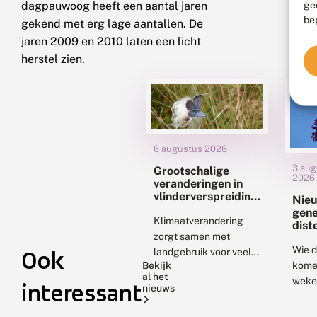
ge
dagpauwoog heeft een aantal jaren
be
gekend met erg lage aantallen. De
jaren 2009 en 2010 laten een licht
herstel zien.
6 augustus 2026
3 aug
Grootschalige
2026
veranderingen in
vlinderverspreiding
Nie
met
gene
klimaatverandering:
Klimaatverandering
dist
uitdagingen voor
zorgt samen met
staa
natuurbescherming
uitv
Wie 
Ook
landgebruik voor veel
Bekijk
kome
veranderingen in
al het
weke
biodiversiteit. Twee
interessant
nieuws
gaat,
nieuwe onderzoeken
een 
geven ons daar beter