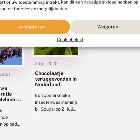
eft of uw toestemming intrekt, kan dit een nadelige invloed hebben op
paalde functies en mogelijkheden.
Accepteren
Weigeren
Cookiebeleid
30 juli 2026
Chocolaatje
ustus
teruggevonden in
Nederland
uwe
ratie
Een opmerkelijke
elvlinders
insectenwaarneming
t op
bij Gouda: op 21 juli
liegen
de
2026 werd aan de
nde
oever van het
n op pad
Gouwekanaal het
 maakt
chocolaatje
goede kans