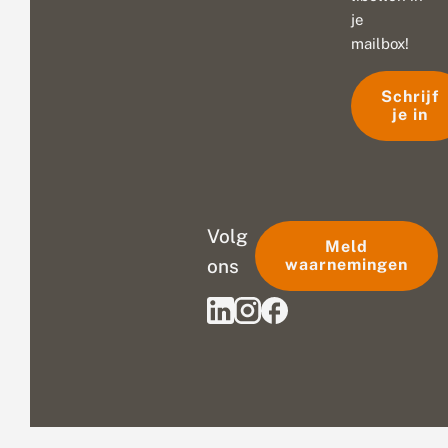
je
mailbox!
Schrijf
je in
Volg
Meld
ons
waarnemingen