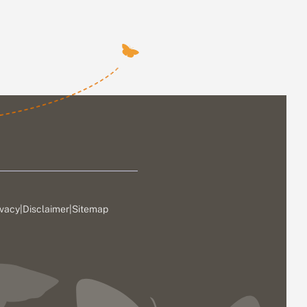
ivacy
|
Disclaimer
|
Sitemap