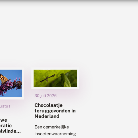
30 juli 2026
Chocolaatje
ustus
teruggevonden in
Nederland
uwe
ratie
Een opmerkelijke
elvlinders
insectenwaarneming
t op