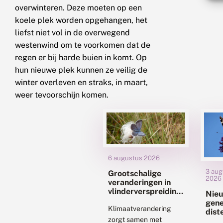
overwinteren. Deze moeten op een
koele plek worden opgehangen, het
liefst niet vol in de overwegend
westenwind om te voorkomen dat de
regen er bij harde buien in komt. Op
hun nieuwe plek kunnen ze veilig de
winter overleven en straks, in maart,
weer tevoorschijn komen.
6 augustus 2026
3 aug
Grootschalige
2026
veranderingen in
vlinderverspreiding
Nie
met
gene
klimaatverandering:
Klimaatverandering
dist
uitdagingen voor
zorgt samen met
staa