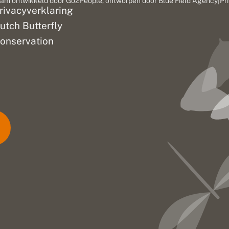
am ontwikkeld door
Go2People
, ontworpen door
Blue Field Agency
|
Pr
rivacyverklaring
utch Butterfly
onservation