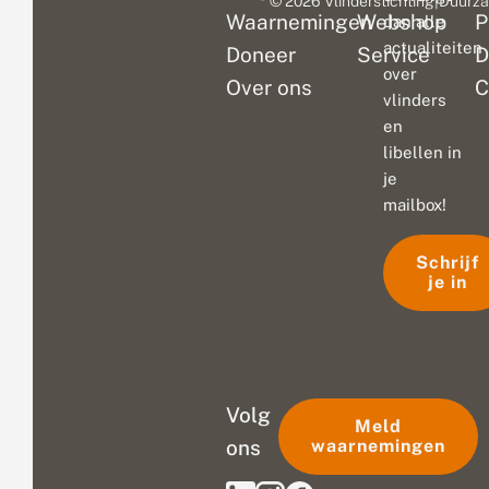
© 2026 Vlinderstichting
|
Duurza
Waarnemingen
Webshop
P
dan alle
actualiteiten
Doneer
Service
D
over
Over ons
C
vlinders
en
libellen in
je
mailbox!
Schrijf
je in
Volg
Meld
ons
waarnemingen