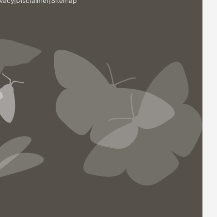
ivacy
|
Disclaimer
|
Sitemap