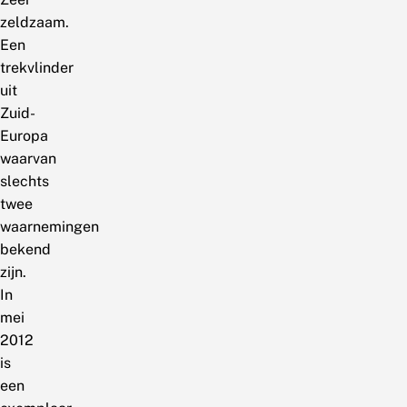
zeldzaam.
Een
trekvlinder
uit
Zuid-
Europa
waarvan
slechts
twee
waarnemingen
bekend
zijn.
In
mei
2012
is
een