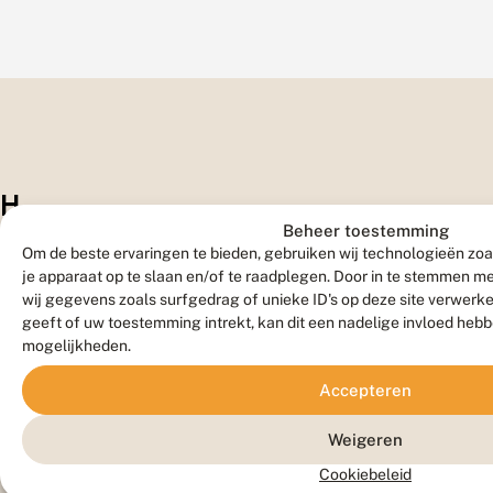
H
Beheer toestemming
a
Om de beste ervaringen te bieden, gebruiken wij technologieën zoa
je apparaat op te slaan en/of te raadplegen. Door in te stemmen 
bi
wij gegevens zoals surfgedrag of unieke ID's op deze site verwerk
ta
geeft of uw toestemming intrekt, kan dit een nadelige invloed heb
mogelijkheden.
t
Accepteren
Weigeren
Waardplanten
Cookiebeleid