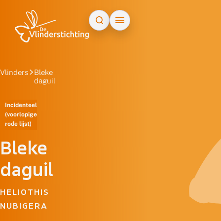
Doorgaan naar inhoud
Vlinders
Bleke
daguil
Incidenteel
(voorlopige
rode lijst)
Bleke
daguil
HELIOTHIS
NUBIGERA