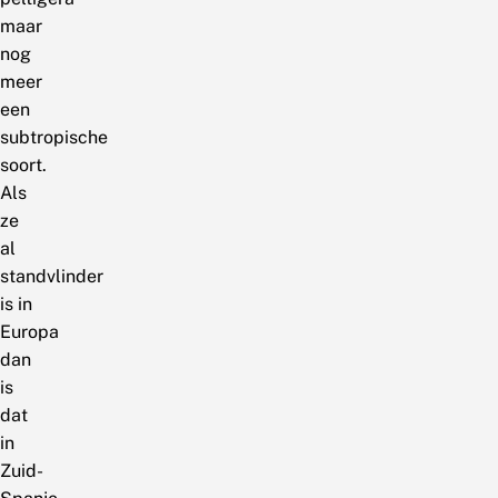
maar
nog
meer
een
subtropische
soort.
Als
ze
al
standvlinder
is in
Europa
dan
is
dat
in
Zuid-