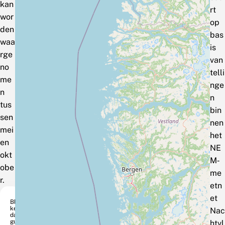
kan
rt
wor
op
den
bas
waa
is
rge
van
no
telli
me
nge
n
n
tus
bin
sen
nen
mei
het
en
NE
okt
M‑
obe
me
r.
etn
et
Ble
ke
Nac
da
gui
htvl