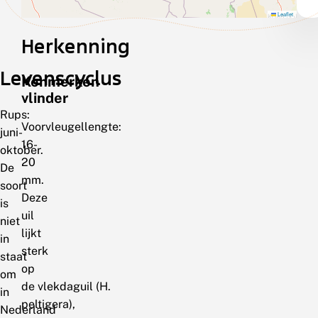
Leaflet
Herkenning
Levenscyclus
Kenmerken
vlinder
Rups:
Voorvleugellengte:
juni-
16-
oktober.
20
De
mm.
soort
Deze
is
uil
niet
lijkt
in
sterk
staat
op
om
de vlekdaguil (H.
in
peltigera),
Nederland