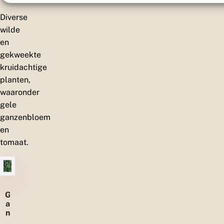
Diverse
wilde
en
gekweekte
kruidachtige
planten,
waaronder
gele
ganzenbloem
en
tomaat.
G
a
n
z