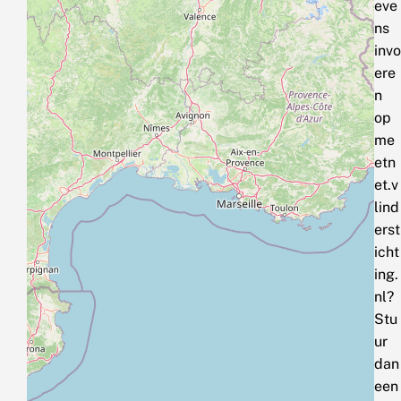
eve
ns
invo
ere
n
op
me
etn
et.v
lind
erst
icht
ing.
nl?
Stu
ur
dan
een