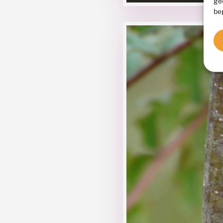
ge
be