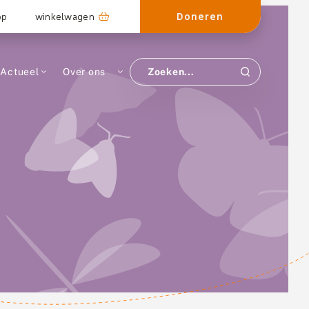
Doneren
op
winkelwagen
Actueel
Over ons