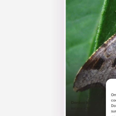
Om
co
Donker klaverblaadje
Do
MACARIA ALTERNATA
su