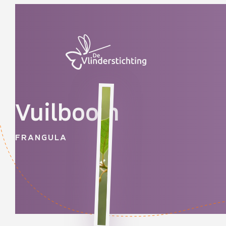
Doorgaan naar inhoud
Vuilboom
FRANGULA