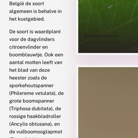
België de soort
algemeen is behalve in
het kustgebied.
De soort is waardplant
Boomblauwtje
voor de dagvlinders
CELASTRINA ARGIOLUS
citroenvlinder en
boomblauwtje. Ook een
aantal motten leeft van
het blad van deze
heester zoals de
sporkehoutspanner
(Philereme vetulata), de
grote boomspanner
(Triphosa dubitata), de
rossige haakbladroller
(Ancylis obtusana), en
de vuilboomooglapmot