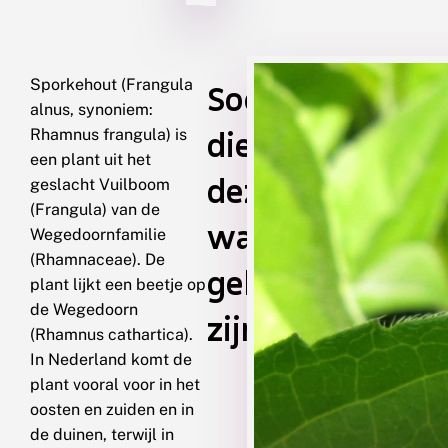
Sporkehout (Frangula
Soorten
alnus, synoniem:
die
Rhamnus frangula) is
een plant uit het
deze
geslacht Vuilboom
(Frangula) van de
waardplant
Wegedoornfamilie
(Rhamnaceae). De
gebruiken
plant lijkt een beetje op
de Wegedoorn
zijn
(Rhamnus cathartica).
In Nederland komt de
plant vooral voor in het
oosten en zuiden en in
de duinen, terwijl in