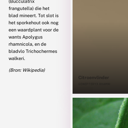
(Bucculatrix
frangutella) die het
blad mineert. Tot slot is
het sporkehout ook nog
een waardplant voor de
wants Apolygus
rhamnicola, en de
bladvlo Trichochermes
walkeri.
(Bron: Wikipedia)
Citroenvlinder
GONEPTERYX RHAMNI