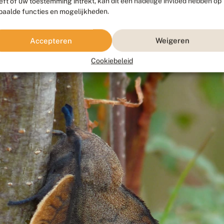
eft of uw toestemming intrekt, kan dit een nadelige invloed hebben op
paalde functies en mogelijkheden.
Fotograaf: Martien van den Heuvel, Boxmeer, 28 juli 2013
Accepteren
Weigeren
Cookiebeleid