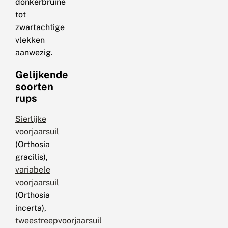
donkerbruine
tot
zwartachtige
vlekken
aanwezig.
Gelijkende
soorten
rups
Sierlijke
voorjaarsuil
(Orthosia
gracilis),
variabele
voorjaarsuil
(Orthosia
incerta),
tweestreepvoorjaarsuil