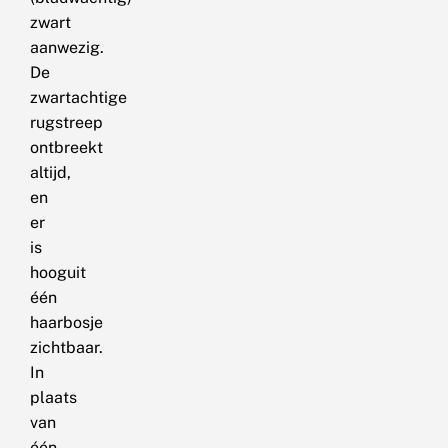
zwart
aanwezig.
De
zwartachtige
rugstreep
ontbreekt
altijd,
en
er
is
hooguit
één
haarbosje
zichtbaar.
In
plaats
van
één