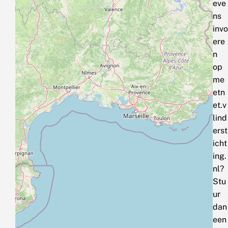
eve
ns
invo
ere
n
op
me
etn
et.v
lind
erst
icht
ing.
nl?
Stu
ur
dan
een