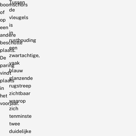
Tussen
boomschors
de
of
vleugels
op
is
een
in
andere
rusthouding
beschutte
een
plaats.
zwartachtige,
De
vaak
paring
blauw
vindt
glanzende
plaats
rugstreep
in
zichtbaar
het
waarop
voorjaar.
zich
tenminste
twee
duidelijke