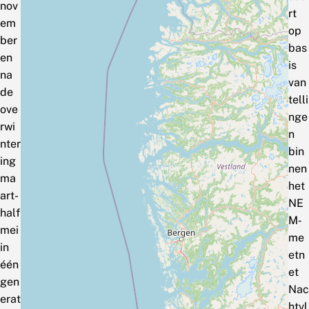
nov
rt
em
op
ber
bas
en
is
na
van
de
telli
ove
nge
rwi
n
nter
bin
ing
nen
ma
het
art-
NE
half
M‑
mei
me
in
etn
één
et
gen
Nac
erat
htvl