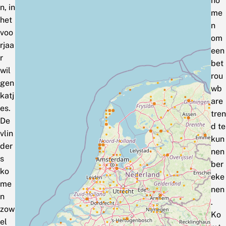
no
n, in
me
het
n
voo
om
rjaa
een
r
bet
wil
rou
gen
wb
katj
are
es.
tren
De
d te
vlin
kun
der
nen
s
ber
ko
eke
me
nen
n
.
zow
Ko
el