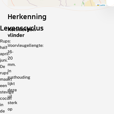
Leaflet
Herkenning
Levenscyclus
Kenmerken
vlinder
Rups:
Voorvleugellengte:
half
16-
april-
20
juni.
mm.
De
In
rups
rusthouding
maakt
lijkt
een
deze
stevige
uil
cocon
sterk
in
op
de