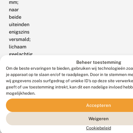
mm;
naar
beide
uiteinden
enigszins
versmald;
lichaam
geelachtig
groen
Beheer toestemming
Om de beste ervaringen te bieden, gebruiken wij technologieën zoa
met
je apparaat op te slaan en/of te raadplegen. Door in te stemmen 
een
wij gegevens zoals surfgedrag of unieke ID's op deze site verwerk
witachtig
geeft of uw toestemming intrekt, kan dit een nadelige invloed heb
gele
mogelijkheden.
middenstreep
Accepteren
over
de
Weigeren
rug
Cookiebeleid
en