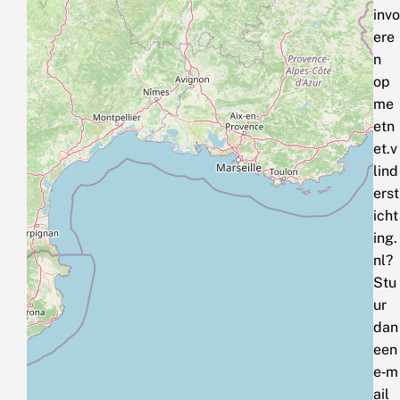
invo
ere
n
op
me
etn
et.v
lind
erst
icht
ing.
nl?
Stu
ur
dan
een
e‑m
ail