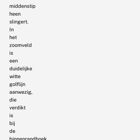
middenstip
heen
slingert.
In
het
zoomveld
is
een
duidelijke
witte
golflijn
aanwezig,
die
verdikt
is
bij
de
binnenrandhoek.