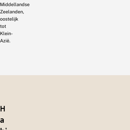
Middellandse
Zeelanden,
oostelijk
tot
Klein-
Azië.
H
a