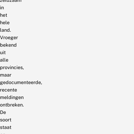
zeldzaam
in
het
hele
land.
Vroeger
bekend
uit
alle
provincies,
maar
gedocumenteerde,
recente
meldingen
ontbreken.
De
soort
staat