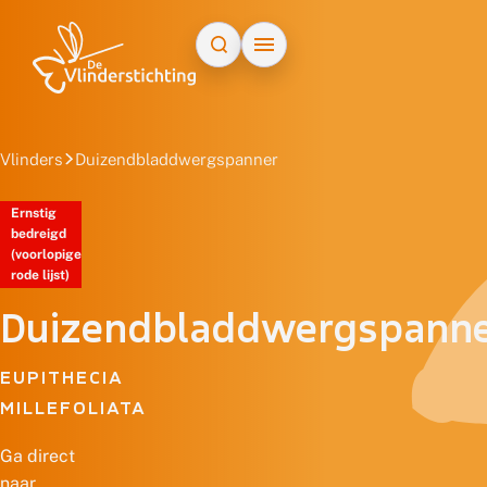
Doorgaan naar inhoud
Vlinders
Duizendbladdwergspanner
Ernstig
bedreigd
(voorlopige
rode lijst)
Duizendbladdwergspann
EUPITHECIA
MILLEFOLIATA
Ga direct
naar