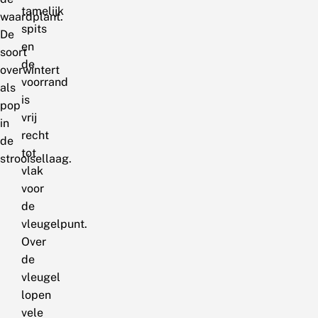
tamelijk
waardplant.
spits
De
en
soort
de
overwintert
voorrand
als
is
pop
vrij
in
recht
de
tot
strooisellaag.
vlak
voor
de
vleugelpunt.
Over
de
vleugel
lopen
vele