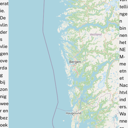
erat
telli
ie.
nge
De
n
vlin
bin
der
nen
s
het
vlie
NE
gen
M‑
ove
me
rda
etn
g
et
bij
Nac
zon
htvl
nig
ind
wee
ers.
r en
Wa
bez
nne
oek