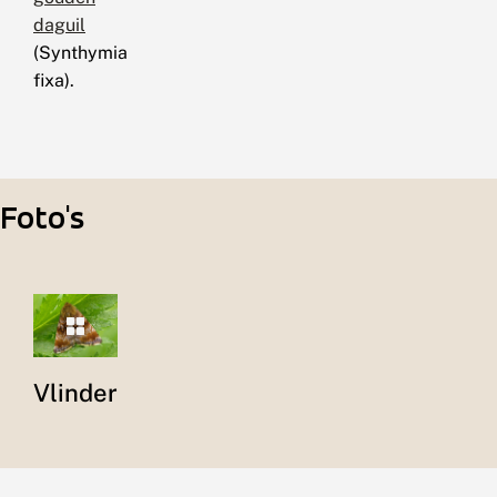
daguil
(Synthymia
fixa).
Foto's
Vlinder