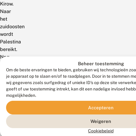
Kirow.
Naar
het
zuidoosten
wordt
Palestina
bereikt.
Nog
Beheer toestemming
niet
Om de beste ervaringen te bieden, gebruiken wij technologieën zoa
in
je apparaat op te slaan en/of te raadplegen. Door in te stemmen 
Klein-
wij gegevens zoals surfgedrag of unieke ID's op deze site verwerk
Azië
geeft of uw toestemming intrekt, kan dit een nadelige invloed heb
vastgesteld
mogelijkheden.
(Hacker,1989).
Accepteren
Weigeren
Cookiebeleid