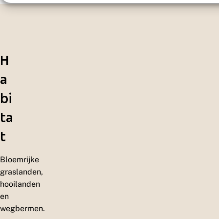
H
a
bi
ta
t
Bloemrijke
graslanden,
hooilanden
en
wegbermen.