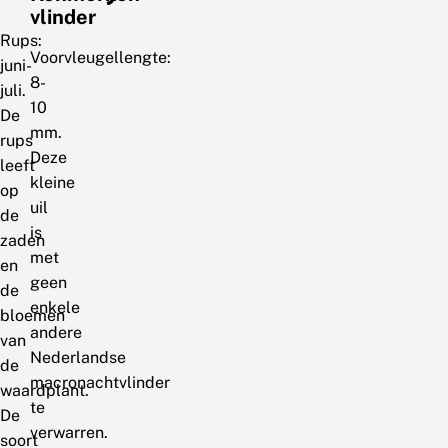
vlinder
Rups:
Voorvleugellengte:
juni-
8-
juli.
10
De
mm.
rups
Deze
leeft
kleine
op
uil
de
is
zaden
met
en
geen
de
enkele
bloemen
andere
van
Nederlandse
de
macronachtvlinder
waardplant.
te
De
verwarren.
soort