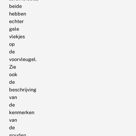
beide
hebben
echter
gele
vlekjes
op
de
voorvleugel.
Zie
ook
de
beschrijving
van
de
kenmerken
van
de
gouden