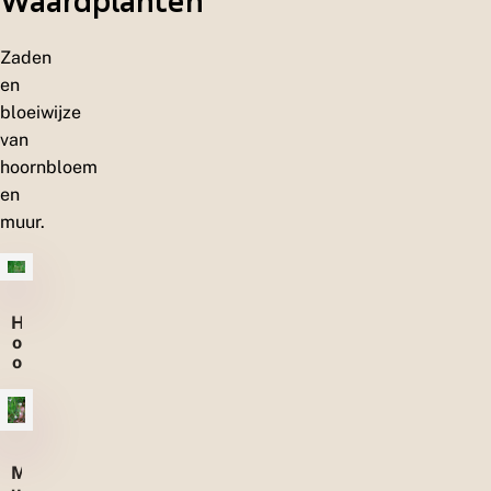
Waardplanten
n
Zaden
en
bloeiwijze
van
hoornbloem
en
muur.
H
o
o
r
n
b
l
o
M
e