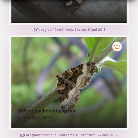
Roomvlek
ARCTIA VILLICA
Fotograaf: Gerrit Kruis, Spanje, 6 juni 2013
Scherphoekbandspanner
EUPHYIA UNANGULATA
Fotograaf: Stieneke Bontsema, Muntendam, 24 mei 2007