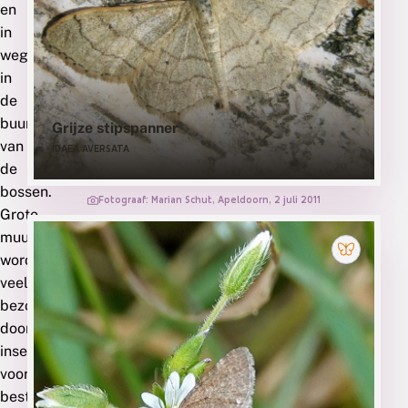
en
in
wegbermen
in
de
buurt
Grijze stipspanner
van
IDAEA AVERSATA
de
bossen.
Fotograaf: Marian Schut, Apeldoorn, 2 juli 2011
Grote
muur
wordt
veel
bezocht
door
insecten
voor
bestuiving.