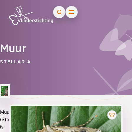
Doorgaan naar inhoud
Muur
STELLARIA
Muur
Soorten
(Stellaria)
die
is