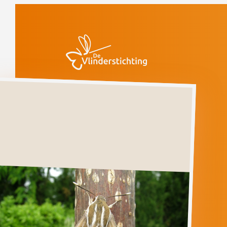
Doorgaan naar inhoud
Vlinders
Gestreepte
pijlstaart
Gestreepte
pijlstaart
HYLES
LIVORNICA