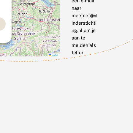
een e‑mail
naar
meetnet@vl
inderstichti
ng.nl om je
aan te
melden als
teller.
Leaflet