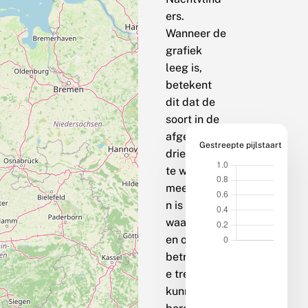
ers.
Wanneer de
grafiek
leeg is,
betekent
dit dat de
soort in de
afgelopen
Gestreepte pijlstaart
drie jaar op
te weinig
meetpunte
n is
waargenom
en om een
betrouwbar
e trend te
kunnen