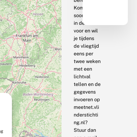
berekenen.
Komt de
soort bij jou
in de buurt
voor en wil
je tijdens
de vliegtijd
eens per
twee weken
met een
lichtval
tellen en de
gegevens
invoeren op
meetnet.vli
nderstichti
ng.nl?
Stuur dan
ng