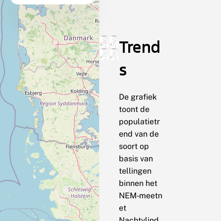
Trend
s
De grafiek
toont de
populatietr
end van de
soort op
basis van
tellingen
binnen het
NEM‑meetn
et
Nachtvlind