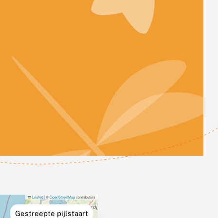
Leaflet
|
©
OpenStreetMap
contributors
Gestreepte pijlstaart