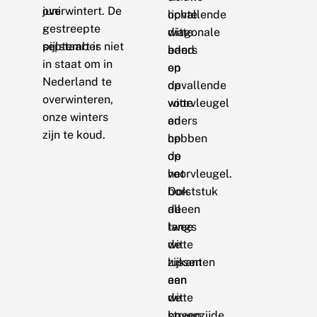
juni
overwintert. De
lichte
opvallende
-
gestreepte
diagonale
witte
september
pijlstaart is niet
band
aders
in staat om in
en
op
Nederland te
opvallende
de
overwinteren,
witte
voorvleugel
onze winters
aders
en
zijn te koud.
op
hebben
de
op
voorvleugel.
het
Ook
borststuk
de
alleen
twee
langs
witte
de
lussen
zijkanten
aan
een
de
witte
bovenzijde
streep.