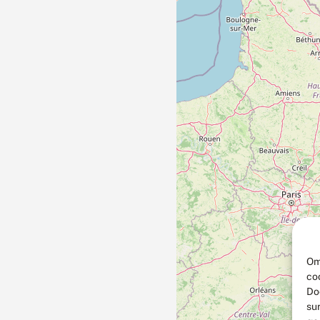
Om
co
Do
su