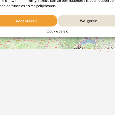
eft of uw toestemming intrekt, kan dit een nadelige invloed hebben op
paalde functies en mogelijkheden.
Accepteren
Weigeren
Cookiebeleid