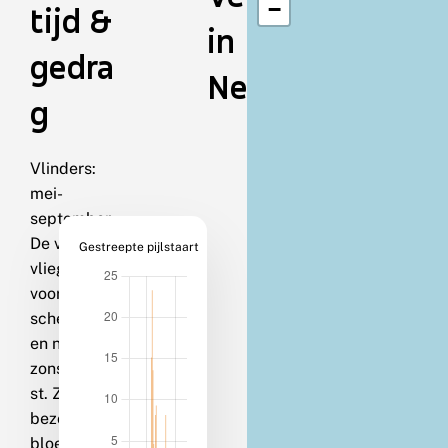
−
tijd &
in
gedra
Nederland
g
Vlinders:
mei-
september.
De vlinders
Gestreepte pijlstaart
vliegen
vooral in de
schemering
en net voor
zonsopkom
st. Ze
bezoeken
bloemen en