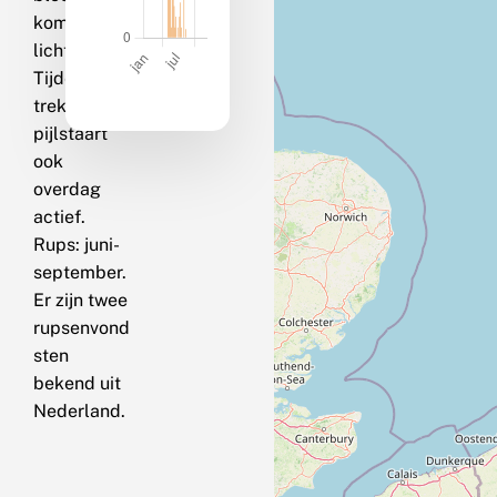
komen op
licht.
Tijdens de
trek is deze
pijlstaart
ook
overdag
actief.
Rups: juni-
september.
Er zijn twee
rupsenvond
sten
bekend uit
Nederland.