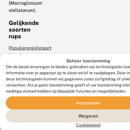
(Macroglossum
stellatarum).
Gelijkende
soorten
rups
Populierenpijlstaart
(Laothoe
Beheer toestemming
populi),
Om de beste ervaringen te bieden, gebruiken wij technologieën zo
pauwoogpijlstaart
informatie over je apparaat op te slaan en/of te raadplegen. Door 
(Smerinthus
deze technologieën kunnen wij gegevens zoals surfgedrag of uniek
ocellata)
verwerken. Als je geen toestemming geeft of uw toestemming intre
nadelige invloed hebben op bepaalde functies en mogelijkheden.
en
lindepijlstaart
Accepteren
(Mimas
tiliae).
Weigeren
N.B.:
Cookiebeleid
vergelijk