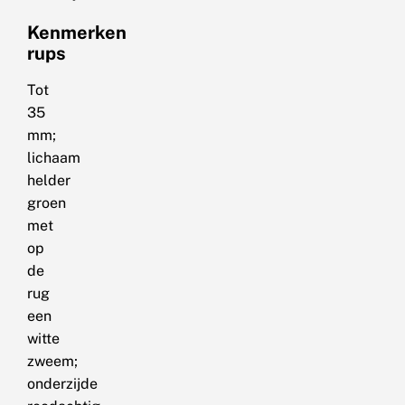
Kenmerken
rups
Tot
35
mm;
lichaam
helder
groen
met
op
de
rug
een
witte
zweem;
onderzijde