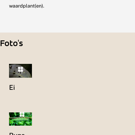
waardplant(en).
Foto's
Ei