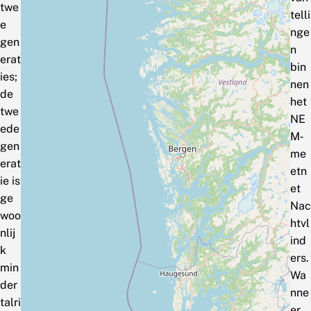
twe
telli
e
nge
gen
n
erat
bin
ies;
nen
de
het
twe
NE
ede
M‑
gen
me
erat
etn
ie is
et
ge
Nac
woo
htvl
nlij
ind
k
ers.
min
Wa
der
nne
talri
er