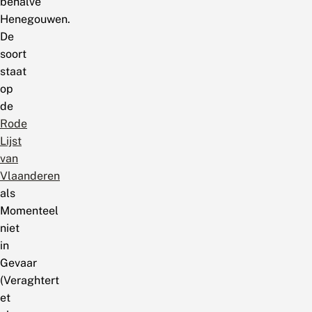
behalve
Henegouwen.
De
soort
staat
op
de
Rode
Lijst
van
Vlaanderen
als
Momenteel
niet
in
Gevaar
(Veraghtert
et