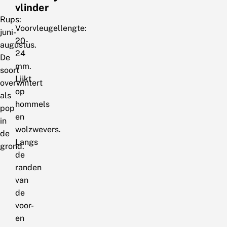
vlinder
Rups:
Voorvleugellengte:
juni-
20-
augustus.
24
De
mm.
soort
Lijkt
overwintert
op
als
hommels
pop
en
in
wolzwevers.
de
Langs
grond.
de
randen
van
de
voor-
en