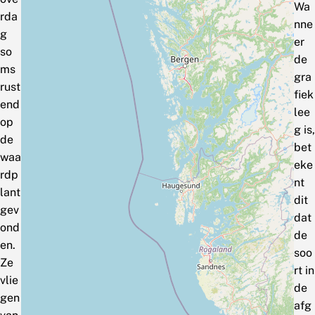
Wa
rda
nne
g
er
so
de
ms
gra
rust
fiek
end
lee
op
g is,
de
bet
waa
eke
rdp
nt
lant
dit
gev
dat
ond
de
en.
soo
Ze
rt in
vlie
de
gen
afg