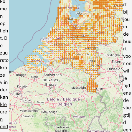
ko
rt
me
bij
n
jou
op
in
lich
de
t. D
buu
e
rt
zuu
voo
rsto
r en
kro
wil
ze
je
vlin
tijd
der
ens
kan
de
kle
vlie
ure
gtij
n
d
ond
een