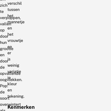
verschil
zich
tussen
te
het
verpoppen,
mannetje
vallen
en
op
het
door
vrouwtje
hun
en
grootte
er
en
is
door
weinig
de
variatie
opvallende
in
oogvlekken.
kleur
Pop:
en
de
tekening.
soort
overwintert
Kenmerken
als