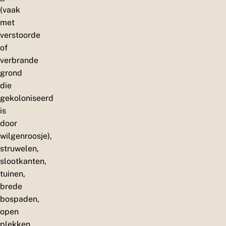
(vaak
met
verstoorde
of
verbrande
grond
die
gekoloniseerd
is
door
wilgenroosje),
struwelen,
slootkanten,
tuinen,
brede
bospaden,
open
plekken