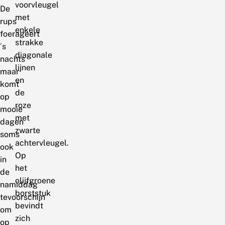
voorvleugel
De
met
rups
enkele
foerageert
strakke
´s
diagonale
nachts
lijnen
maar
en
komt
de
op
roze
mooie
met
dagen
zwarte
soms
achtervleugel.
ook
Op
in
het
de
olijfgroene
namiddag
borststuk
tevoorschijn
bevindt
om
zich
op