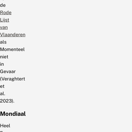
de
Rode
Lijst
van
Vlaanderen
als
Momenteel
niet
in
Gevaar
(Veraghtert
et
al.
2023).
Mondiaal
Heel