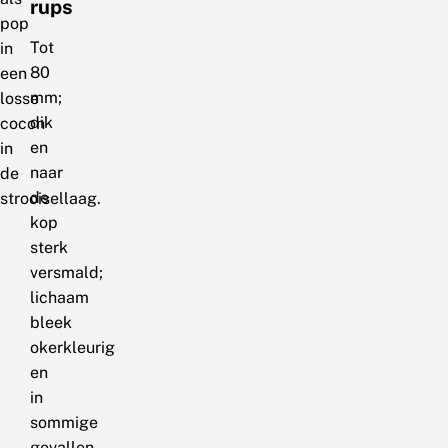
rups
pop
Tot
in
80
een
mm;
losse
dik
cocon
en
in
naar
de
de
strooisellaag.
kop
sterk
versmald;
lichaam
bleek
okerkleurig
en
in
sommige
gevallen