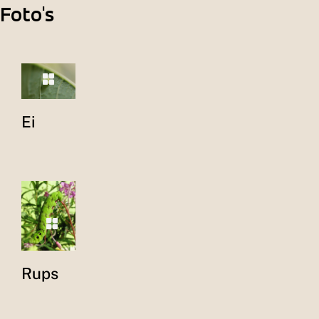
Foto's
Ei
Rups