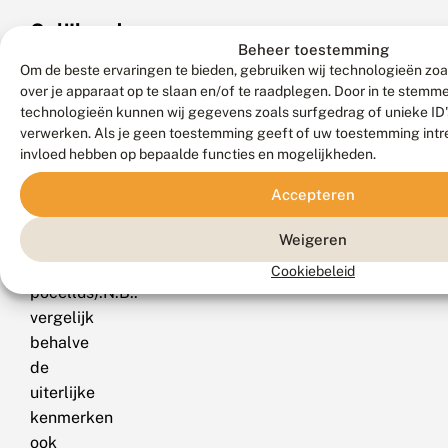
Gelijkende
Beheer toestemming
soorten
Om de beste ervaringen te bieden, gebruiken wij technologieën zoa
rups
over je apparaat op te slaan en/of te raadplegen. Door in te stem
technologieën kunnen wij gegevens zoals surfgedrag of unieke ID's
Wingerdpijlstaart
verwerken. Als je geen toestemming geeft of uw toestemming intre
(Hippotion
invloed hebben op bepaalde functies en mogelijkheden.
celerio)
en
Accepteren
klein
Weigeren
avondrood
(Deilephila
Cookiebeleid
pocellus).N.B.:
vergelijk
behalve
de
uiterlijke
kenmerken
ook