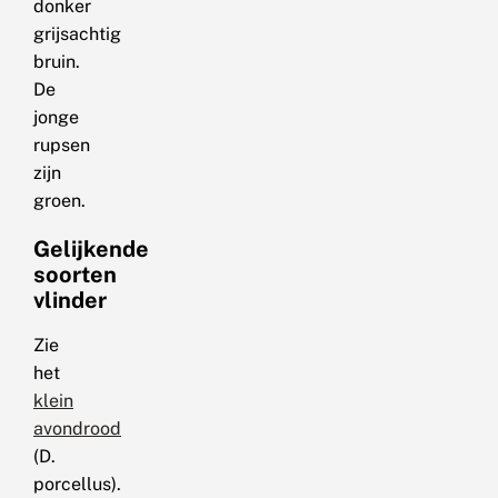
donker
grijsachtig
bruin.
De
jonge
rupsen
zijn
groen.
Gelijkende
soorten
vlinder
Zie
het
klein
avondrood
(D.
porcellus).