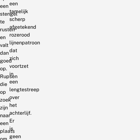
een
een
tamelijk
stengel
scherp
te
afgetekend
rusten
rozerood
en
lijnenpatroon
valt
dat
dan
zich
goed
voortzet
op.
in
Rupsen
een
die
lengtestreep
op
over
zoek
het
zijn
achterlijf.
naar
Er
een
is
plaats
geen
om