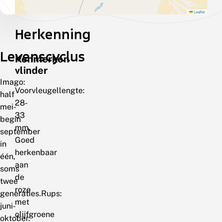
Leaflet
Herkenning
Levenscyclus
Kenmerken
vlinder
Imago:
Voorvleugellengte:
half
28-
mei-
33
begin
mm.
september
Goed
in
herkenbaar
één,
aan
soms
de
twee
roze
generaties.Rups:
met
juni-
olijfgroene
oktober.