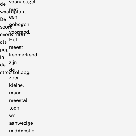
voorvleugel
de
met
waardplant.
een
De
gebogen
soort
voorrand.
overwintert
Het
als
meest
pop
kenmerkend
in
zijn
de
de
strooisellaag.
zeer
kleine,
maar
meestal
toch
wel
aanwezige
middenstip