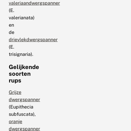
valeriaandwergspanner
(E.
valerianata)
en
de
drievlekdwergspanner
(E.
trisignaria).
Gelijkende
soorten
rups
Grijze
dwergspanner
(Eupithecia
subfuscata),
oranje
dwergspanner