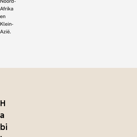
Noord-
Afrika
en
Klein-
Azië.
H
a
bi