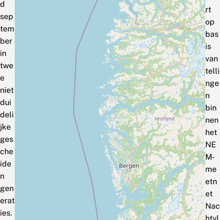
d
rt
sep
op
tem
bas
ber
is
in
van
twe
telli
e
nge
niet
n
dui
bin
deli
nen
jke
het
ges
NE
che
M‑
ide
me
n
etn
gen
et
erat
Nac
ies.
htvl