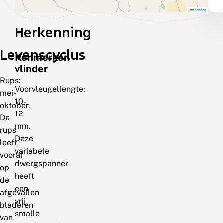
Leaflet
Herkenning
Levenscyclus
Kenmerken
vlinder
Rups:
Voorvleugellengte:
mei-
10-
oktober.
12
De
mm.
rups
Deze
leeft
variabele
vooral
dwergspanner
op
heeft
de
een
afgevallen
vrij
bladeren
smalle
van