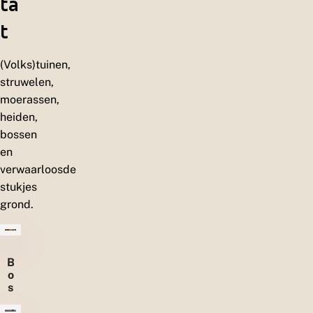
ta
t
(Volks)tuinen,
struwelen,
moerassen,
heiden,
bossen
en
verwaarloosde
stukjes
grond.
B
o
s
s
e