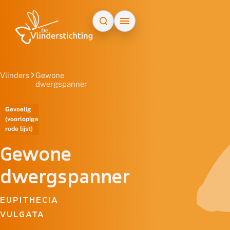
Doorgaan naar inhoud
Vlinders
Gewone
dwergspanner
Gevoelig
(voorlopige
rode lijst)
Gewone
dwergspanner
EUPITHECIA
VULGATA