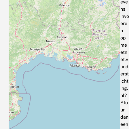
eve
ns
invo
ere
n
op
me
etn
et.v
lind
erst
icht
ing.
nl?
Stu
ur
dan
een