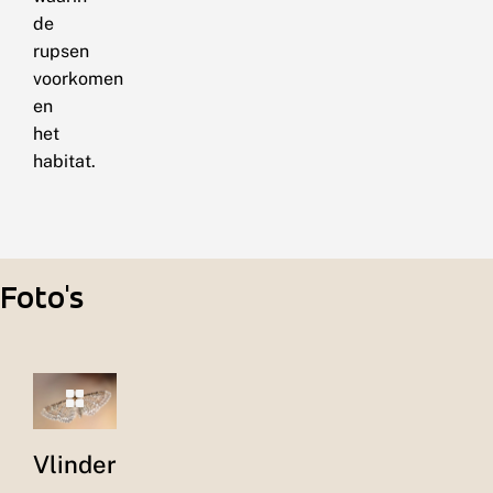
de
rupsen
voorkomen
en
het
habitat.
Foto's
Vlinder