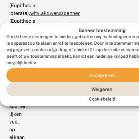
(Eupithecia
icterata),
witvlakdwergspanner
(Eupithecia
succenturiata)
Beheer toestemming
en
Om de beste ervaringen te bieden, gebruiken wij technologieën zoa
je apparaat op te slaan en/of te raadplegen. Door in te stemmen 
meldedwergspanner
wij gegevens zoals surfgedrag of unieke ID's op deze site verwerk
(Eupithecia
geeft of uw toestemming intrekt, kan dit een nadelige invloed heb
simpliciata).
mogelijkheden.
De
rupsen
Accepteren
van
Weigeren
de
Eupithecia-
Cookiebeleid
soorten
lijken
veel
op
elkaar.