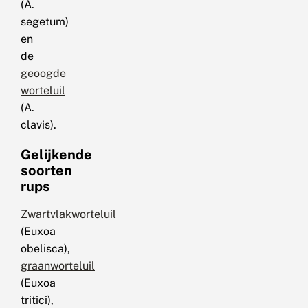
(A.
segetum)
en
de
geoogde
worteluil
(A.
clavis).
Gelijkende
soorten
rups
Zwartvlakworteluil
(Euxoa
obelisca),
graanworteluil
(Euxoa
tritici),