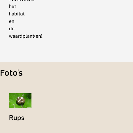
het
habitat
en
de
waardplant(en).
Foto's
Rups