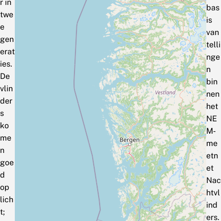
r in
bas
twe
is
e
van
gen
telli
erat
nge
ies.
n
De
bin
vlin
nen
der
het
s
NE
ko
M‑
me
me
n
etn
goe
et
d
Nac
op
htvl
lich
ind
t;
ers.