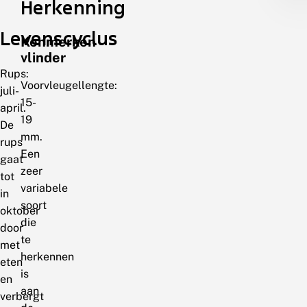
Herkenning
Levenscyclus
Kenmerken
vlinder
Rups:
Voorvleugellengte:
juli-
15-
april.
19
De
mm.
rups
Een
gaat
zeer
tot
variabele
in
soort
oktober
die
door
te
met
herkennen
eten
is
en
aan
verbergt