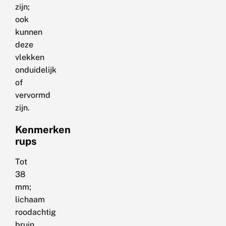
zijn;
ook
kunnen
deze
vlekken
onduidelijk
of
vervormd
zijn.
Kenmerken
rups
Tot
38
mm;
lichaam
roodachtig
bruin,