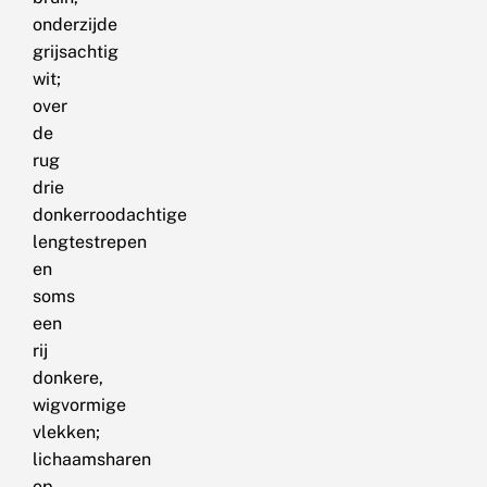
onderzijde
grijsachtig
wit;
over
de
rug
drie
donkerroodachtige
lengtestrepen
en
soms
een
rij
donkere,
wigvormige
vlekken;
lichaamsharen
op