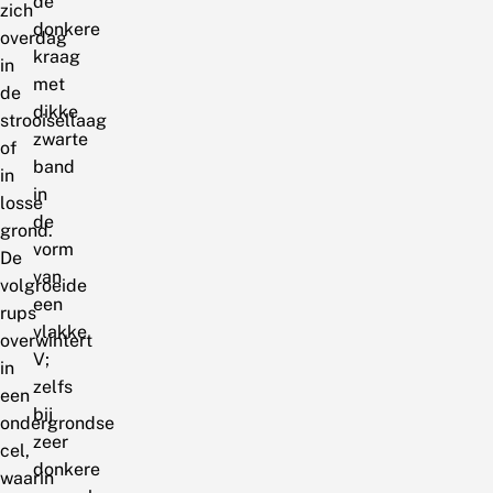
de
zich
donkere
overdag
kraag
in
met
de
dikke
strooisellaag
zwarte
of
band
in
in
losse
de
grond.
vorm
De
van
volgroeide
een
rups
vlakke
overwintert
V;
in
zelfs
een
bij
ondergrondse
zeer
cel,
donkere
waarin