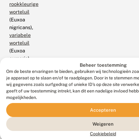
rookkleurige
worteluil
(Euxoa
nigricans),
variabele
worteluil
(Euxoa
cursoria),
Beheer toestemming
witvlekworteluil
Om de beste ervaringen te bieden, gebruiken wij technologieën zoa
(Euxoa
je apparaat op te slaan en/of te raadplegen. Door in te stemmen 
lidia),
wij gegevens zoals surfgedrag of unieke ID's op deze site verwerk
grijze
geeft of uw toestemming intrekt, kan dit een nadelige invloed heb
worteluil
mogelijkheden.
(Agrotis
Accepteren
cinerea),
bonte
Weigeren
worteluil
Cookiebeleid
(Agrotis