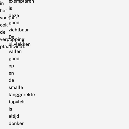
exemplaren
in
is
het
deze
voorjaar
goed
ook
zichtbaar.
de
De
verpopping
uilvlekken
plaatsvindt.
vallen
goed
op
en
de
smalle
langgerekte
tapvlek
is
altijd
donker