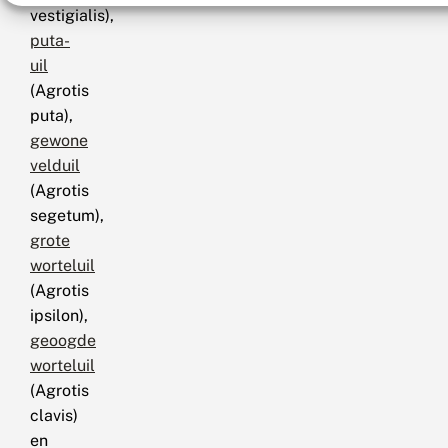
vestigialis),
puta-
uil
(Agrotis
puta),
gewone
velduil
(Agrotis
segetum),
grote
worteluil
(Agrotis
ipsilon),
geoogde
worteluil
(Agrotis
clavis)
en