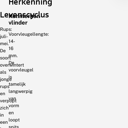
Herkenning
Levenscyclus
Kenmerken
vlinder
Rups:
Voorvleugellengte:
juli-
14-
mei.
16
De
mm.
soort
De
overwintert
voorvleugel
als
is
jonge
tamelijk
rups
langwerpig
en
van
verpopt
vorm
zich
en
in
loopt
een
spits