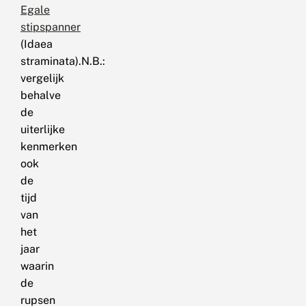
Egale
stipspanner
(Idaea
straminata).N.B.:
vergelijk
behalve
de
uiterlijke
kenmerken
ook
de
tijd
van
het
jaar
waarin
de
rupsen