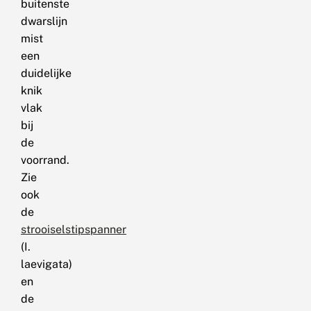
buitenste
dwarslijn
mist
een
duidelijke
knik
vlak
bij
de
voorrand.
Zie
ook
de
strooiselstipspanner
(I.
laevigata)
en
de