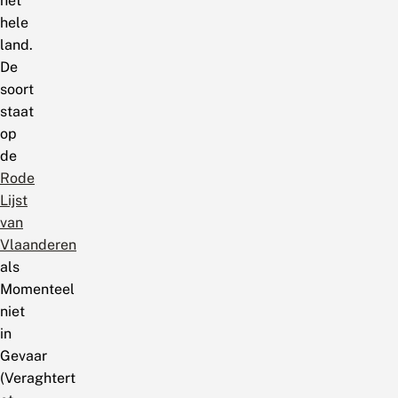
het
hele
land.
De
soort
staat
op
de
Rode
Lijst
van
Vlaanderen
als
Momenteel
niet
in
Gevaar
(Veraghtert