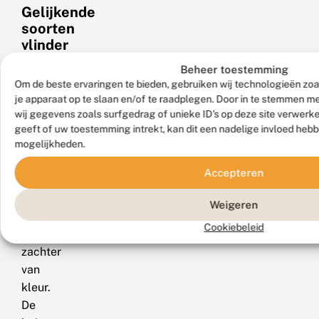
Gelijkende
soorten
vlinder
Beheer toestemming
De
Om de beste ervaringen te bieden, gebruiken wij technologieën zoa
egale
je apparaat op te slaan en/of te raadplegen. Door in te stemmen 
stipspanner
wij gegevens zoals surfgedrag of unieke ID's op deze site verwerk
(I.
geeft of uw toestemming intrekt, kan dit een nadelige invloed heb
mogelijkheden.
straminata)
is
Accepteren
meestal
iets
Weigeren
kleiner
Cookiebeleid
en
zachter
van
kleur.
De