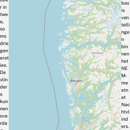
bas
r in
is
twe
van
e,
telli
so
nge
ms
n
drie
bin
gen
nen
erat
het
ies.
NE
De
M‑
vlin
me
der
etn
s
et
kun
Nac
nen
htvl
ove
ind
rda
ers.