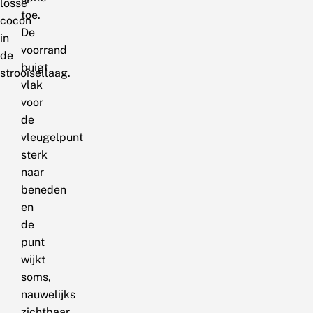
losse
toe.
cocon
De
in
voorrand
de
buigt
strooisellaag.
vlak
voor
de
vleugelpunt
sterk
naar
beneden
en
de
punt
wijkt
soms,
nauwelijks
zichtbaar,