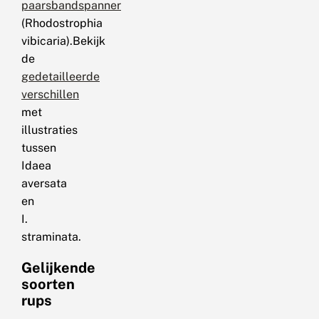
paarsbandspanner
(Rhodostrophia
vibicaria).Bekijk
de
gedetailleerde
verschillen
met
illustraties
tussen
Idaea
aversata
en
I.
straminata.
Gelijkende
soorten
rups