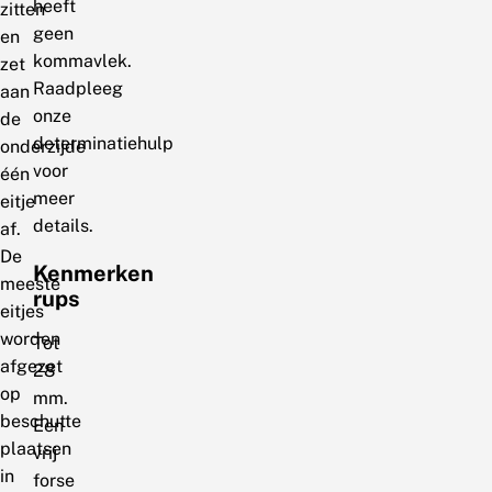
heeft
zitten
geen
en
kommavlek.
zet
Raadpleeg
aan
onze
de
determinatiehulp
onderzijde
voor
één
meer
eitje
details.
af.
De
Kenmerken
meeste
rups
eitjes
worden
Tot
afgezet
28
op
mm.
beschutte
Een
plaatsen
vrij
in
forse