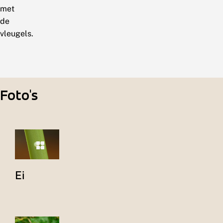
met
de
vleugels.
Foto's
Ei