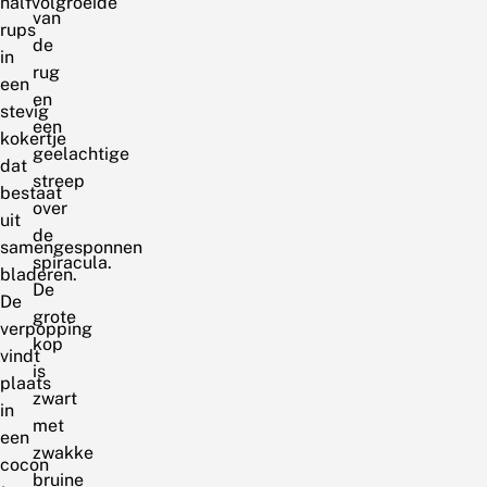
halfvolgroeide
van
rups
de
in
rug
een
en
stevig
een
kokertje
geelachtige
dat
streep
bestaat
over
uit
de
samengesponnen
spiracula.
bladeren.
De
De
grote
verpopping
kop
vindt
is
plaats
zwart
in
met
een
zwakke
cocon
bruine