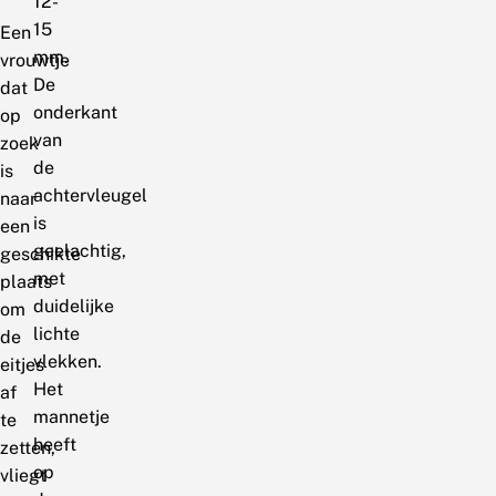
12-
15
Een
mm.
vrouwtje
De
dat
onderkant
op
van
zoek
de
is
achtervleugel
naar
is
een
geelachtig,
geschikte
met
plaats
duidelijke
om
lichte
de
vlekken.
eitjes
Het
af
mannetje
te
heeft
zetten,
op
vliegt