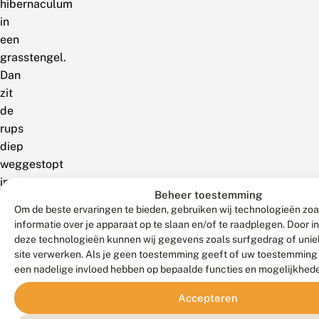
hibernaculum
in
een
grasstengel.
Dan
zit
de
rups
diep
weggestopt
in
Beheer toestemming
een
Om de beste ervaringen te bieden, gebruiken wij technologieën zo
dichtgevouwen
informatie over je apparaat op te slaan en/of te raadplegen. Door 
blad.
deze technologieën kunnen wij gegevens zoals surfgedrag of uniek
In
site verwerken. Als je geen toestemming geeft of uw toestemming i
een nadelige invloed hebben op bepaalde functies en mogelijkhed
het
voorjaar
Accepteren
eet