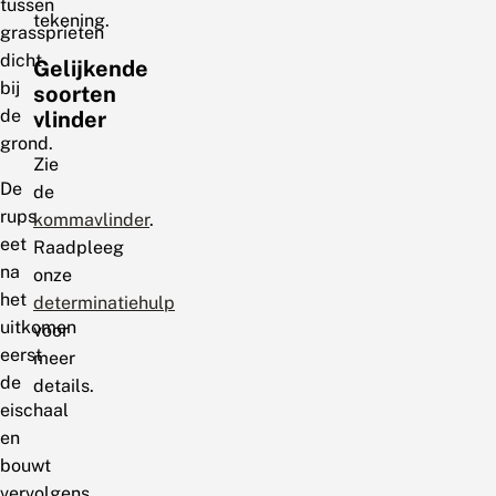
tussen
tekening.
grassprieten
dicht
Gelijkende
bij
soorten
de
vlinder
grond.
Zie
De
de
rups
kommavlinder
.
eet
Raadpleeg
na
onze
het
determinatiehulp
uitkomen
voor
eerst
meer
de
details.
eischaal
en
bouwt
vervolgens