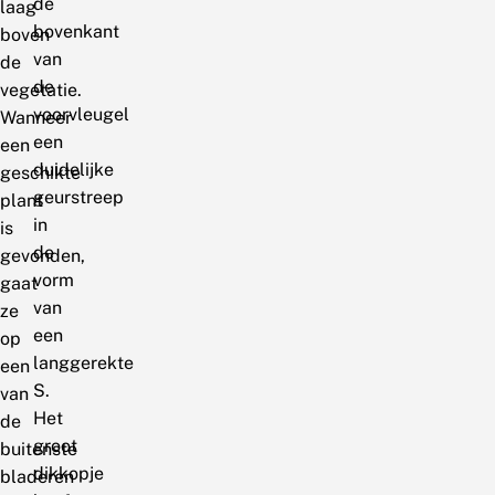
de
laag
bovenkant
boven
van
de
de
vegetatie.
voorvleugel
Wanneer
een
een
duidelijke
geschikte
geurstreep
plant
in
is
de
gevonden,
vorm
gaat
van
ze
een
op
langgerekte
een
S.
van
Het
de
groot
buitenste
dikkopje
bladeren