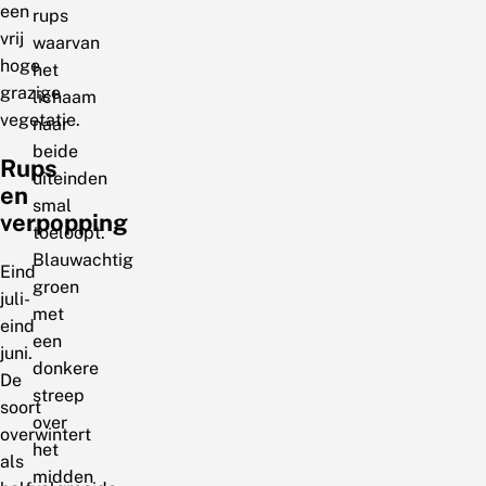
een
rups
vrij
waarvan
hoge
het
grazige
lichaam
vegetatie.
naar
beide
Rups
uiteinden
en
smal
verpopping
toeloopt.
Blauwachtig
Eind
groen
juli-
met
eind
een
juni.
donkere
De
streep
soort
over
overwintert
het
als
midden