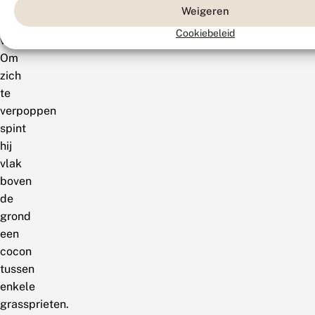
de
Weigeren
rups
Cookiebeleid
verder.
Om
zich
te
verpoppen
spint
hij
vlak
boven
de
grond
een
cocon
tussen
enkele
grassprieten.