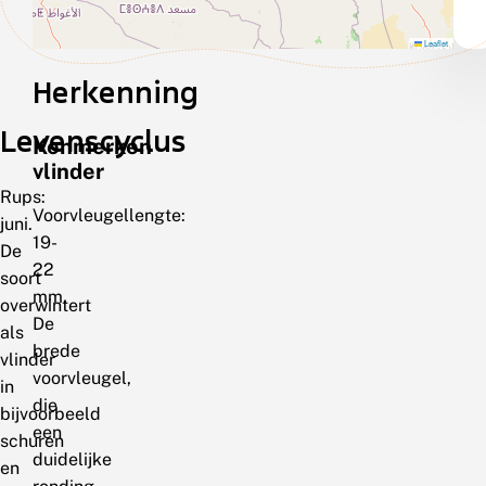
Leaflet
Herkenning
Levenscyclus
Kenmerken
vlinder
Rups:
Voorvleugellengte:
juni.
19-
De
22
soort
mm.
overwintert
De
als
brede
vlinder
voorvleugel,
in
die
bijvoorbeeld
een
schuren
duidelijke
en