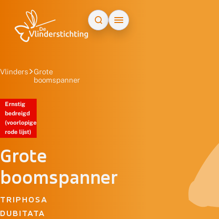
Doorgaan naar inhoud
Vlinders
Grote
boomspanner
Ernstig
bedreigd
(voorlopige
rode lijst)
Grote
boomspanner
TRIPHOSA
DUBITATA