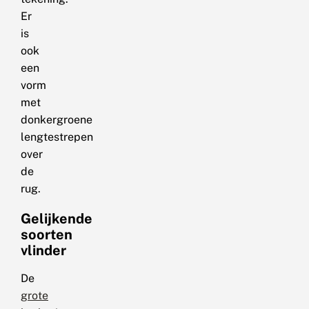
Er
is
ook
een
vorm
met
donkergroene
lengtestrepen
over
de
rug.
Gelijkende
soorten
vlinder
De
grote