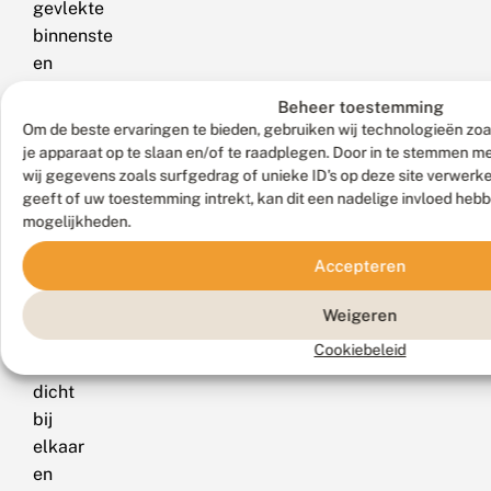
gevlekte
binnenste
en
buitenste
Beheer toestemming
zone
Om de beste ervaringen te bieden, gebruiken wij technologieën zoa
van
je apparaat op te slaan en/of te raadplegen. Door in te stemmen 
de
wij gegevens zoals surfgedrag of unieke ID's op deze site verwerk
geeft of uw toestemming intrekt, kan dit een nadelige invloed heb
middenband
mogelijkheden.
liggen
bij
Accepteren
de
grote
Weigeren
berberisspanner
Cookiebeleid
tamelijk
dicht
bij
elkaar
en