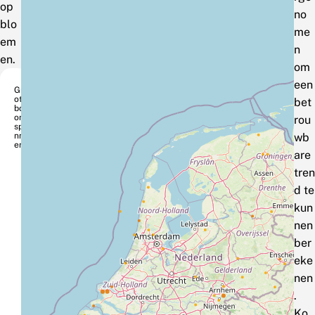
op
no
blo
me
em
n
en.
om
een
Gr
ote
bet
bo
om
rou
spa
nn
wb
er
are
tren
d te
kun
nen
ber
eke
nen
.
Ko